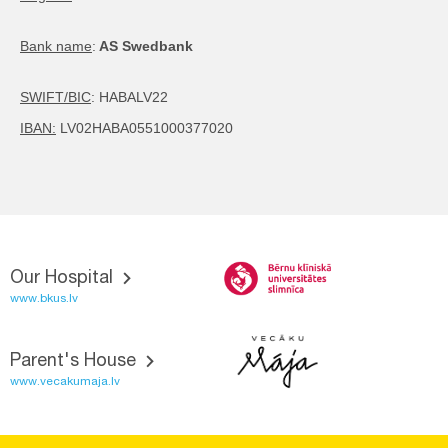
Bank name
:
AS Swedbank
SWIFT/BIC
: HABALV22
IBAN:
LV02HABA0551000377020
Our Hospital
www.bkus.lv
Parent's House
www.vecakumaja.lv