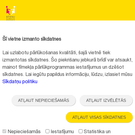
BĒRNU SLIMNĪCAS FONDS
Reg.No:
40008057120
Šī vietne izmanto sīkdatnes
Address:
Vienības gatve 45, Rīga, LV1004, Latvija
Lai uzlabotu pārlūkošanas kvalitāti, šajā vietnē tiek
+371 67064475
izmantotas sīkdatnes. Šo piekrišanu jebkurā brīdī var atsaukt,
mainot tīmekļa pārlūkprogrammas iestatījumus un dzēšot
sīkdatnes. Lai iegūtu papildus informāciju, lūdzu, izlasiet mūsu
Contacts
Sīkdatņu politiku
Vietnes funkcionalitāte uzlabota EEZ un Norvēģijas grantu programmas
"Aktīvo iedzīvotāju fonds" finansētā projekta "
Bērnu slimnīcas fonda
ATĻAUT NEPIECIEŠAMĀS
ATĻAUT IZVĒLĒTĀS
ilgtspējīgas attīstības veicināšana
" ietvaros.
ATĻAUT VISAS SĪKDATNES
Nepieciešamās
Iestatījumu
Statistika un