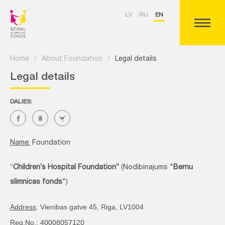
LV
RU
EN
Home
/
About Foundation
/
Legal details
Legal details
DALIES:
Name:
Foundation
“
Children’s Hospital Foundation”
(Nodibinajums "
Bernu
slimnicas fonds
")
Address
: Vienibas gatve 45, Riga, LV1004
Reg.No.
: 40008057120