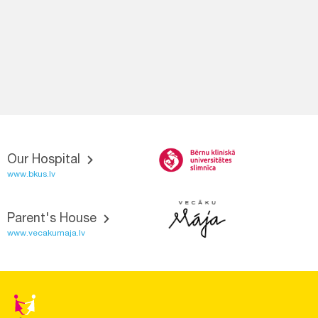
Our Hospital
www.bkus.lv
Parent's House
www.vecakumaja.lv