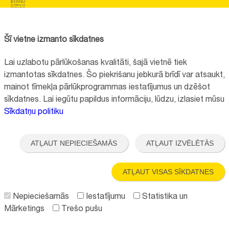
BĒRNU SLIMNĪCAS FONDS
Reg.No:
40008057120
Šī vietne izmanto sīkdatnes
Address:
Vienības gatve 45, Rīga, LV1004, Latvija
Lai uzlabotu pārlūkošanas kvalitāti, šajā vietnē tiek
+371 67064475
izmantotas sīkdatnes. Šo piekrišanu jebkurā brīdī var atsaukt,
mainot tīmekļa pārlūkprogrammas iestatījumus un dzēšot
sīkdatnes. Lai iegūtu papildus informāciju, lūdzu, izlasiet mūsu
Contacts
Sīkdatņu politiku
Vietnes funkcionalitāte uzlabota EEZ un Norvēģijas grantu programmas
"Aktīvo iedzīvotāju fonds" finansētā projekta "
Bērnu slimnīcas fonda
ATĻAUT NEPIECIEŠAMĀS
ATĻAUT IZVĒLĒTĀS
ilgtspējīgas attīstības veicināšana
" ietvaros.
ATĻAUT VISAS SĪKDATNES
Nepieciešamās
Iestatījumu
Statistika un
Mārketings
Trešo pušu
Follow us: