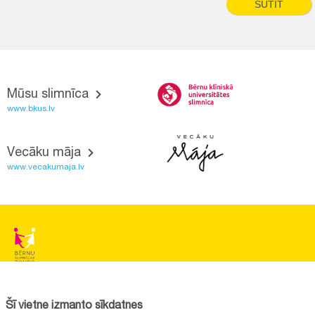
SŪTĪT
Mūsu slimnīca
www.bkus.lv
Vecāku māja
www.vecakumaja.lv
BĒRNU SLIMNĪCAS FONDS
Reģistrācijas nr.:
40008057120
Šī vietne izmanto sīkdatnes