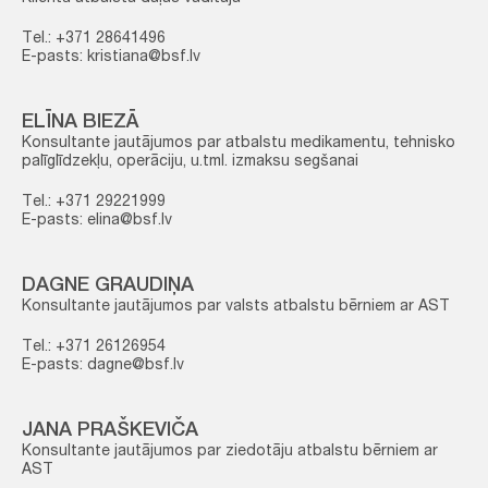
Tel.: +371 28641496
E-pasts: kristiana@bsf.lv
ELĪNA BIEZĀ
Konsultante jautājumos par atbalstu medikamentu, tehnisko
palīglīdzekļu, operāciju, u.tml. izmaksu segšanai
Tel.: +371 29221999
E-pasts: elina@bsf.lv
DAGNE GRAUDIŅA
Konsultante jautājumos par valsts atbalstu bērniem ar AST
Tel.: +371 26126954
E-pasts: dagne@bsf.lv
JANA PRAŠKEVIČA
Konsultante jautājumos par ziedotāju atbalstu bērniem ar
AST