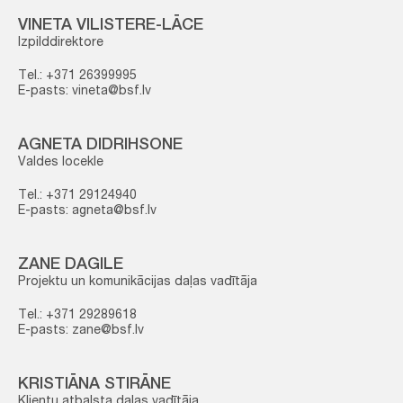
VINETA VILISTERE-LĀCE
Izpilddirektore
Tel.: +371 26399995
E-pasts: vineta@bsf.lv
AGNETA DIDRIHSONE
Valdes locekle
Tel.: +371 29124940
E-pasts: agneta@bsf.lv
ZANE DAGILE
Projektu un komunikācijas daļas vadītāja
Tel.: +371 29289618
E-pasts: zane@bsf.lv
KRISTIĀNA STIRĀNE
Klientu atbalsta daļas vadītāja