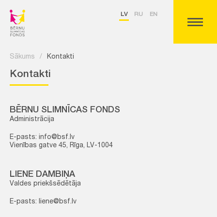
LV
RU
EN
Sākums
/
Kontakti
Kontakti
BĒRNU SLIMNĪCAS FONDS
Administrācija
E-pasts: info@bsf.lv
Vienības gatve 45, Rīga, LV-1004
LIENE DAMBIŅA
Valdes priekšsēdētāja
E-pasts: liene@bsf.lv