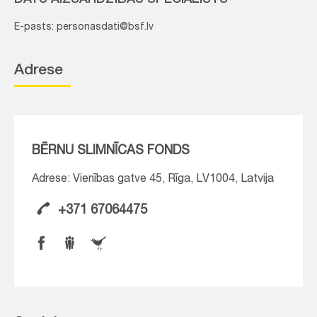
DATU AIZSARDZĪBAS SPECIĀLISTS
E-pasts: personasdati@bsf.lv
Adrese
BĒRNU SLIMNĪCAS FONDS
Adrese: Vienības gatve 45, Rīga, LV1004, Latvija
+371 67064475