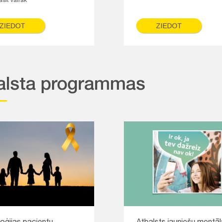
asīt vairāk
ZIEDOT
ZIEDOT
alsta programmas