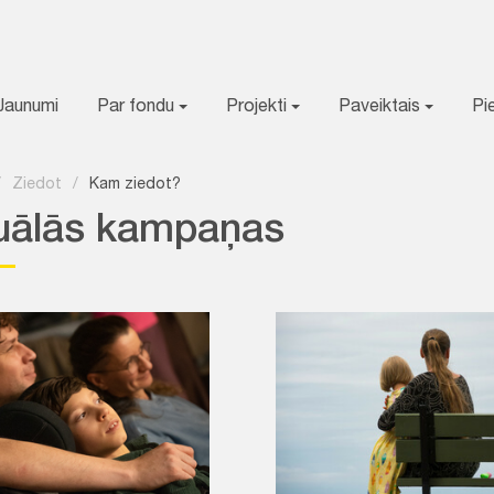
Jaunumi
Par fondu
Projekti
Paveiktais
Pi
/
Ziedot
/
Kam ziedot?
uālās kampaņas