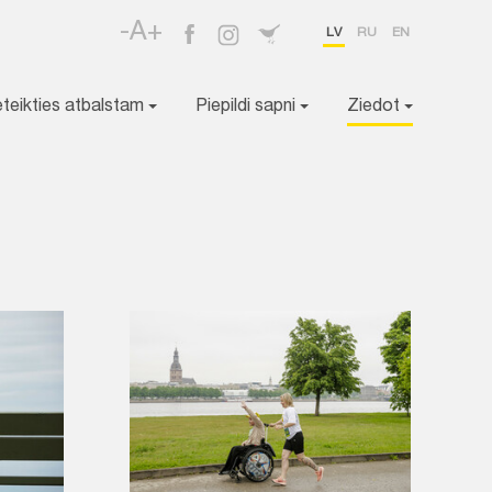
-A+
LV
RU
EN
eteikties atbalstam
Piepildi sapni
Ziedot