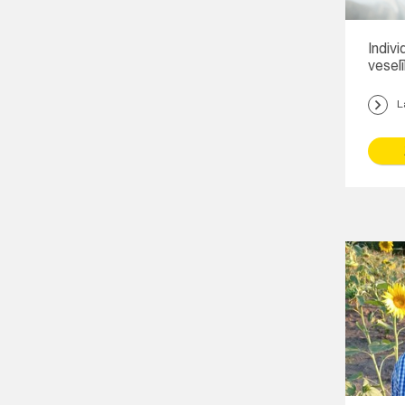
Indivi
vesel
L