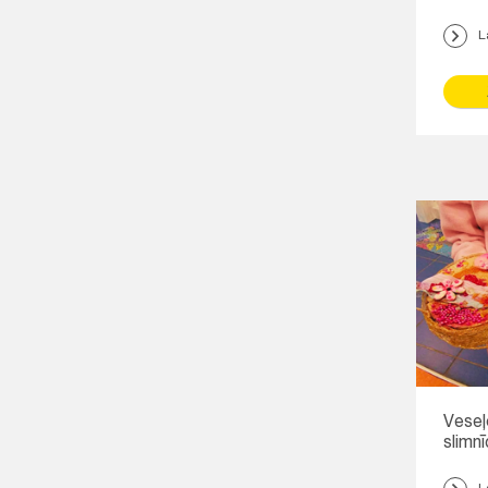
L
Veseļ
slimn