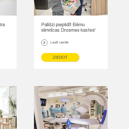
tra
Palīdzi piepildīt Bērnu
slimnīcas Drosmes kastes!
Lasīt vairāk
ZIEDOT