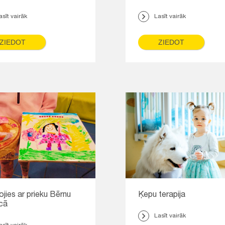
asīt vairāk
Lasīt vairāk
ZIEDOT
ZIEDOT
ojies ar prieku Bērnu
Ķepu terapija
īcā
Lasīt vairāk