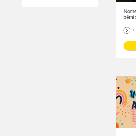
Nomet
bērni
L