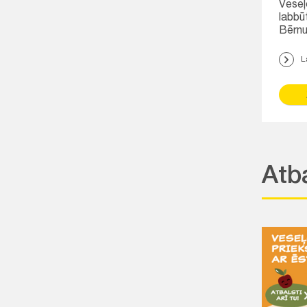
Veseļo
labbū
Bērnu
L
Atba