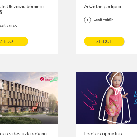
sts Ukrainas bērniem
Ārkārtas gadījumi
ā
Lasīt vairāk
asīt vairāk
ZIEDOT
ZIEDOT
īcas vides uzlabošana
Drošais apmetnis