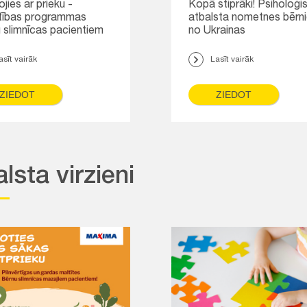
jies ar prieku -
Kopā stiprāki! Psiholoģi
tības programmas
atbalsta nometnes bērn
 slimnīcas pacientiem
no Ukrainas
asīt vairāk
Lasīt vairāk
ZIEDOT
ZIEDOT
lsta virzieni