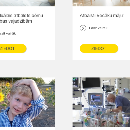
duālais atbalsts bērnu
Atbalsti Vecāku māju!
ības vajadzībām
Lasīt vairāk
asīt vairāk
ZIEDOT
ZIEDOT