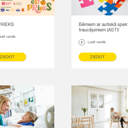
RIEKS
Bērniem ar autiskā spek
traucējumiem (AST)!
asīt vairāk
Lasīt vairāk
ZIEDOT
ZIEDOT