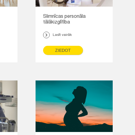
Slimnīcas personāla
tālākizglītība
Lasīt vairāk
ZIEDOT