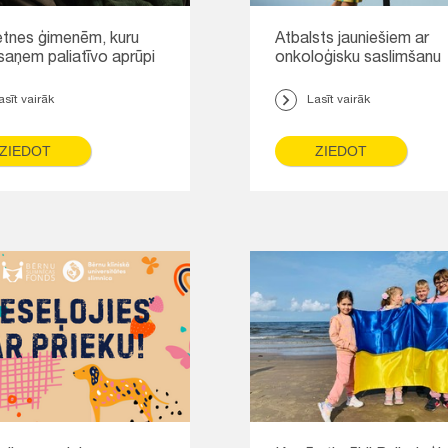
nes ģimenēm, kuru
Atbalsts jauniešiem ar
 saņem paliatīvo aprūpi
onkoloģisku saslimšanu
asīt vairāk
Lasīt vairāk
ZIEDOT
ZIEDOT