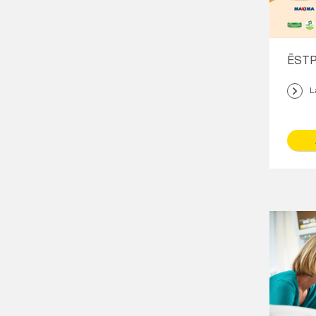
ĒSTP
L