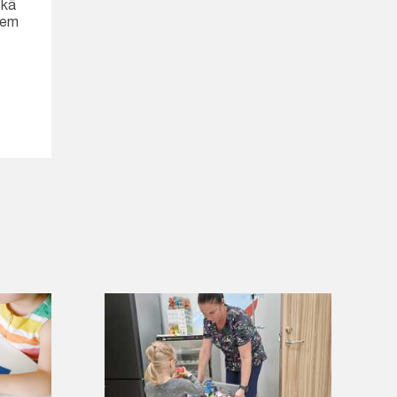
skā
iem