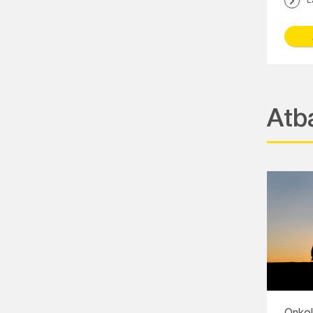
L
Atb