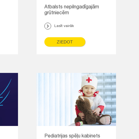
Atbalsts nepilngadīgajām
grūtniecēm
Lasīt vairāk
ZIEDOT
Pediatrijas spēļu kabinets