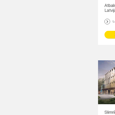
Atbal
Latvij
L
Slimn