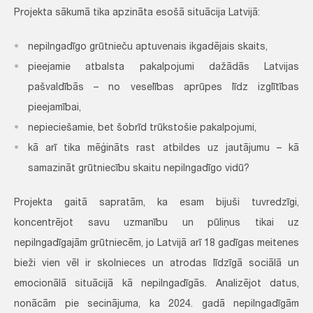
Projekta sākumā tika apzināta esošā situācija Latvijā:
nepilngadīgo grūtnieču aptuvenais ikgadējais skaits,
pieejamie atbalsta pakalpojumi dažādās Latvijas
pašvaldībās – no veselības aprūpes līdz izglītības
pieejamībai,
nepieciešamie, bet šobrīd trūkstošie pakalpojumi,
kā arī tika mēģināts rast atbildes uz jautājumu – kā
samazināt grūtniecību skaitu nepilngadīgo vidū?
Projekta gaitā sapratām, ka esam bijuši tuvredzīgi,
koncentrējot savu uzmanību un pūliņus tikai uz
nepilngadīgajām grūtniecēm, jo Latvijā arī 18 gadīgas meitenes
bieži vien vēl ir skolnieces un atrodas līdzīgā sociālā un
emocionālā situācijā kā nepilngadīgās. Analizējot datus,
nonācām pie secinājuma, ka 2024. gadā nepilngadīgām