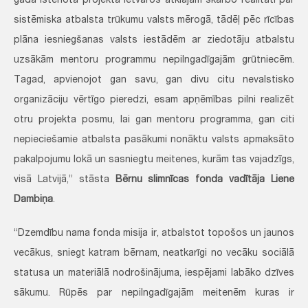
gadā īstenotā projekta ietvaros atklājām skarbo realitāti par
sistēmiska atbalsta trūkumu valsts mērogā, tādēļ pēc rīcības
plāna iesniegšanas valsts iestādēm ar ziedotāju atbalstu
uzsākām mentoru programmu nepilngadīgajām grūtniecēm.
Tagad, apvienojot gan savu, gan divu citu nevalstisko
organizāciju vērtīgo pieredzi, esam apņēmības pilni realizēt
otru projekta posmu, lai gan mentoru programma, gan citi
nepieciešamie atbalsta pasākumi nonāktu valsts apmaksāto
pakalpojumu lokā un sasniegtu meitenes, kurām tas vajadzīgs,
visā Latvijā,” stāsta
Bērnu slimnīcas fonda vadītāja Liene
Dambiņa
.
“Dzemdību nama fonda misija ir, atbalstot topošos un jaunos
vecākus, sniegt katram bērnam, neatkarīgi no vecāku sociālā
statusa un materiālā nodrošinājuma, iespējami labāko dzīves
sākumu. Rūpēs par nepilngadīgajām meitenēm kuras ir