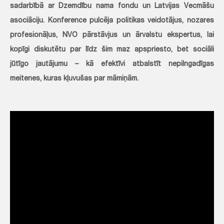
sadarbībā ar Dzemdību nama fondu un Latvijas Vecmāšu
asociāciju. Konference pulcēja politikas veidotājus, nozares
profesionāļus, NVO pārstāvjus un ārvalstu ekspertus, lai
kopīgi diskutētu par līdz šim maz apspriesto, bet sociāli
jūtīgo jautājumu – kā efektīvi atbalstīt nepilngadīgas
meitenes, kuras kļuvušas par māmiņām.