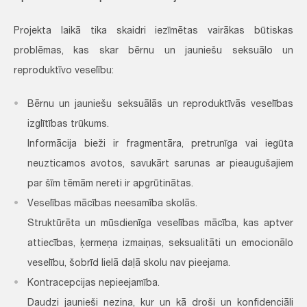
Projekta laikā tika skaidri iezīmētas vairākas būtiskas
problēmas, kas skar bērnu un jauniešu seksuālo un
reproduktīvo veselību:
Bērnu un jauniešu seksuālās un reproduktīvās veselības
izglītības trūkums.
Informācija bieži ir fragmentāra, pretrunīga vai iegūta
neuzticamos avotos, savukārt sarunas ar pieaugušajiem
par šīm tēmām nereti ir apgrūtinātas.
Veselības mācības neesamība skolās.
Struktūrēta un mūsdienīga veselības mācība, kas aptver
attiecības, ķermeņa izmaiņas, seksualitāti un emocionālo
veselību, šobrīd lielā daļā skolu nav pieejama.
Kontracepcijas nepieejamība.
Daudzi jaunieši nezina, kur un kā droši un konfidenciāli