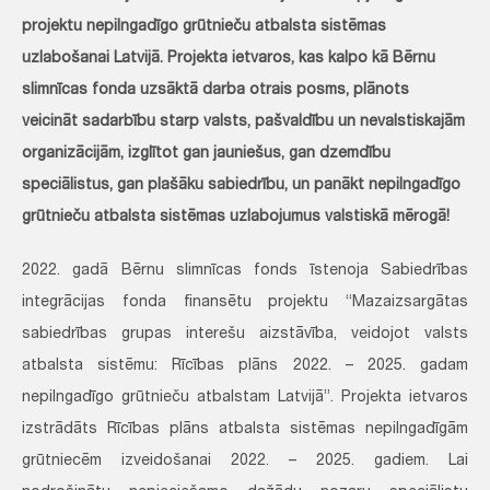
projektu nepilngadīgo grūtnieču atbalsta sistēmas
uzlabošanai Latvijā. Projekta ietvaros, kas kalpo kā Bērnu
slimnīcas fonda uzsāktā darba otrais posms, plānots
veicināt sadarbību starp valsts, pašvaldību un nevalstiskajām
organizācijām, izglītot gan jauniešus, gan dzemdību
speciālistus, gan plašāku sabiedrību, un panākt nepilngadīgo
grūtnieču atbalsta sistēmas uzlabojumus valstiskā mērogā!
2022. gadā Bērnu slimnīcas fonds īstenoja Sabiedrības
integrācijas fonda finansētu projektu “Mazaizsargātas
sabiedrības grupas interešu aizstāvība, veidojot valsts
atbalsta sistēmu: Rīcības plāns 2022. – 2025. gadam
nepilngadīgo grūtnieču atbalstam Latvijā”. Projekta ietvaros
izstrādāts Rīcības plāns atbalsta sistēmas nepilngadīgām
grūtniecēm izveidošanai 2022. – 2025. gadiem. Lai