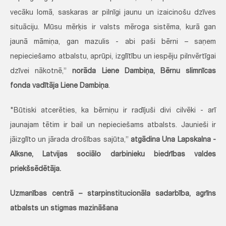
vecāku lomā, saskaras ar pilnīgi jaunu un izaicinošu dzīves
situāciju. Mūsu mērķis ir valsts mēroga sistēma, kurā gan
jaunā māmiņa, gan mazulis - abi paši bērni – saņem
nepieciešamo atbalstu, aprūpi, izglītību un iespēju pilnvērtīgai
dzīvei nākotnē,”
norāda Liene Dambiņa,
Bērnu slimnīcas
fonda vadītāja Liene Dambiņa
.
"Būtiski atcerēties, ka bērniņu ir radījuši divi cilvēki - arī
jaunajam tētim ir bail un nepieciešams atbalsts. Jaunieši ir
jāizglīto un jārada drošības sajūta,”
atgādina Una Lapskalna -
Alksne, Latvijas sociālo darbinieku biedrības valdes
priekšsēdētāja.
Uzmanības centrā – starpinstitucionāla sadarbība, agrīns
atbalsts un stigmas mazināšana