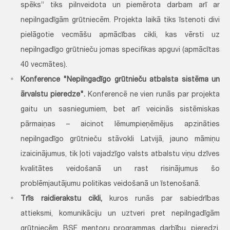
spēks” tiks pilnveidota un piemērota darbam arī ar
nepilngadīgām grūtniecēm. Projekta laikā tiks īstenoti divi
pielāgotie vecmāšu apmācības cikli, kas vērsti uz
nepilngadīgo grūtnieču jomas specifikas apguvi (apmācītas
40 vecmātes).
Konference "Nepilngadīgo grūtnieču atbalsta sistēma un
ārvalstu pieredze".
Konferencē ne vien runās par projekta
gaitu un sasniegumiem, bet arī veicinās sistēmiskas
pārmaiņas – aicinot lēmumpieņēmējus apzināties
nepilngadīgo grūtnieču stāvokli Latvijā, jauno māmiņu
izaicinājumus, tik ļoti vajadzīgo valsts atbalstu viņu dzīves
kvalitātes veidošanā un rast risinājumus šo
problēmjautājumu politikas veidošanā un īstenošanā.
Trīs raidierakstu cikli,
kuros runās par sabiedrības
attieksmi, komunikāciju un uztveri pret nepilngadīgām
grūtniecēm, BSF mentoru programmas darbību, pieredzi,