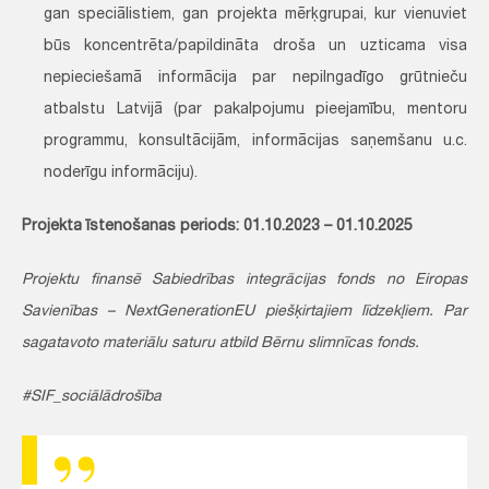
gan speciālistiem, gan projekta mērķgrupai, kur vienuviet
būs koncentrēta/papildināta droša un uzticama visa
nepieciešamā informācija par nepilngadīgo grūtnieču
atbalstu Latvijā (par pakalpojumu pieejamību, mentoru
programmu, konsultācijām, informācijas saņemšanu u.c.
noderīgu informāciju).
Projekta īstenošanas periods: 01.10.2023 – 01.10.2025
Projektu finansē Sabiedrības integrācijas fonds no Eiropas
Savienības – NextGenerationEU piešķirtajiem līdzekļiem. Par
sagatavoto materiālu saturu atbild Bērnu slimnīcas fonds.
#SIF_sociālādrošība