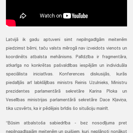
Latvijā ik gadu aptuveni simt nepilngadīgām meitenēm
piedzimst bērni, taču valsts mērogā nav izveidots vienots un
koordinēts atbalsta mehānisms. Palīdzība ir fragmentāra,
atkarīga no konkrētas pašvaldības iespējām un individuāla
speciālista iniciatīvas. Konferences diskusijās, kurās
piedalījās arī labklājības ministrs Reinis Uzulnieks, Ministru
prezidentes parlamentārā sekretāre Karina Ploka un
Veselības ministrijas parlamentārā sekretāre Dace Kļaviņa,
tika uzsvērts, ka ir pēdējais brīdis šo situāciju mainīt.
“Būsim atbalstoša sabiedrība - bez nosodījuma pret
nepilngadīgajām meitenēm un puišiem, kuri, neplānoti nonākot