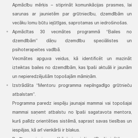
Apmācību mērķis – stiprināt komunikācijas prasmes, lai
sarunas ar jaunietēm par grūtniecību, dzemdībām un
vecāku lomu būtu iejūtīgas, saprotamas un iedrošinošas.
Apmācītas 30 vecmātes programmā “Bailes no
dzemdībām” dāņu dzemdību speciālistes un
psihoterapeites vadībā.
Vecmātes apguva veidus, kā identificēt un mazināt
izteiktas bailes no dzemdībām, kas īpaši aktuāli ir jaunām
un nepieredzējušām topošajām māmiņām.
Izstrādāta “Mentoru programma nepilngadīgo grūtnieču
atbalstam”.
Programma paredz iespēju jaunajai mammai vai topošajai
mammai saņemt atbalstu no īpaši sagatavota mentora,
kurš palīdz orientēties sistēmā, saprast savas tiesības un
iespējas, kā arī vienkārši ir blakus.