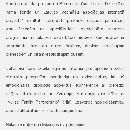
Konferencē tika prezentēti Bērnu slimnīcas fonda, Dzemdību
nama fonda un Latvijas Vecmāšu asociācijas īstenotā
projekta* rezultāti: izstrādāts praktisks ceļvedis jaunietēm,
viņu ģimenēm un speciālistiem, paplašināta mentoru
programma un pilotēts sadarbības modelis, kas nodrošina
koordinētu atbalstu starp ārstiem, skolām, sociālajiem
dienestiem un citām iesaistītajām pusēm.
Dalībnieki īpaši izcēla agrīnas informācijas aprites nozīmi,
atbalsta pieejamību neatkarīgi no dzīvesvietas, kā arī
emocionālās drošības aspektus. Konferencē ar pieredzi
dalījās arī ekspertes no Zviedrijas Karolinskas institūta un
“Nurse Family Partnership” (Īrija), uzsverot nepieciešamību
pēc strukturētas un empātiskas pieejas.
Nākamie soļi – no diskusijas uz pārmaiņām