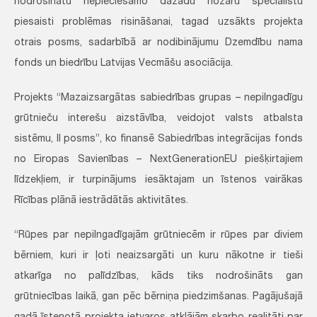
nodrošinātu nepieciešamo dažādu nozaru speciālistu
piesaisti problēmas risināšanai, tagad uzsākts projekta
otrais posms, sadarbībā ar nodibinājumu Dzemdību nama
fonds un biedrību Latvijas Vecmāšu asociācija.
Projekts “Mazaizsargātas sabiedrības grupas – nepilngadīgu
grūtnieču interešu aizstāvība, veidojot valsts atbalsta
sistēmu, II posms”, ko finansē Sabiedrības integrācijas fonds
no Eiropas Savienības – NextGenerationEU piešķirtajiem
līdzekļiem, ir turpinājums iesāktajam un īstenos vairākas
Rīcības plānā iestrādātās aktivitātes.
“Rūpes par nepilngadīgajām grūtniecēm ir rūpes par diviem
bērniem, kuri ir ļoti neaizsargāti un kuru nākotne ir tieši
atkarīga no palīdzības, kāds tiks nodrošināts gan
grūtniecības laikā, gan pēc bērniņa piedzimšanas. Pagājušajā