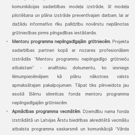
komunikācijas sadarbības modeļa izstrāde, šī modeļa
pilotēšana un plāna izstrāde preventīvajam darbam, lai ar
dažādu informatīvo rīku palīdzību novērstu neplānotas
grūtniecības pirms pilngadības iestāšanās.
Mentoru programma nepilngadīgajām grūtniecēm.
Projekta
sadarbības partneri kopā ar nozares profesionāļiem
izstrādās “Mentoru programmu nepilngadīgo grūtnieču
atbalstam” - analītisku dokumentu, ko iesniegs
lēmumpieņēmējiem kā plānu nākotnes valsts
apmaksātajam pakalpojumam. Tāpat tiks pilnveidota jau
esošā Bērnu slimnīcas fonda mentoru programma
nepilngadīgajām grūtniecēm.
Apmācības programma vecmātēm
. Dzemdību nama fonda
izstrādātā un Latvijas Ārstu biedrības akreditētā vecmāšu
atbalsta programma saskarsmē un komunikācijā “Vārda