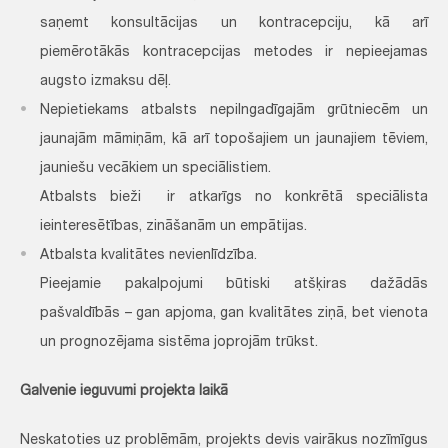
saņemt konsultācijas un kontracepciju, kā arī
piemērotākās kontracepcijas metodes ir nepieejamas
augsto izmaksu dēļ.
Nepietiekams atbalsts nepilngadīgajām grūtniecēm un
jaunajām māmiņām, kā arī topošajiem un jaunajiem tēviem,
jauniešu vecākiem un speciālistiem.
Atbalsts bieži ir atkarīgs no konkrētā speciālista
ieinteresētības, zināšanām un empātijas.
Atbalsta kvalitātes nevienlīdzība.
Pieejamie pakalpojumi būtiski atšķiras dažādās
pašvaldībās – gan apjoma, gan kvalitātes ziņā, bet vienota
un prognozējama sistēma joprojām trūkst.
Galvenie ieguvumi projekta laikā
Neskatoties uz problēmām, projekts devis vairākus nozīmīgus