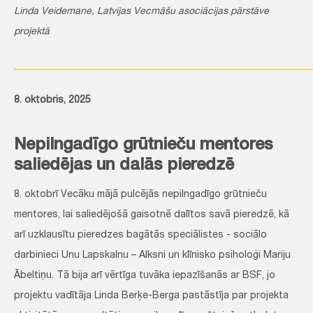
Linda Veidemane, Latvijas Vecmāšu asociācijas pārstāve
projektā
_____________________________________________________________
8. oktobris, 2025
Nepilngadīgo grūtnieču mentores
saliedējas un dalās pieredzē
8. oktobrī Vecāku mājā pulcējās nepilngadīgo grūtnieču
mentores, lai saliedējošā gaisotnē dalītos savā pieredzē, kā
arī uzklausītu pieredzes bagātās speciālistes - sociālo
darbinieci Unu Lapskalnu – Alksni un klīnisko psiholoģi Mariju
Ābeltiņu. Tā bija arī vērtīga tuvāka iepazīšanās ar BSF, jo
projektu vadītāja Linda Berķe-Berga pastāstīja par projekta