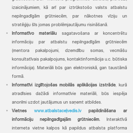
izaicinājumiem, kā arī par iztrūkstošo valsts atbalstu
nepilngadīgām grūtniecēm, par nākotnes vīziju un
stratēģiju šīs jomas problēmjautājumu risināšanā.
Informatīvo materiālu
sagatavošana ar koncentrētu
informāciju par atbalstu nepilngadīgām grūtniecēm
(mentora pakalpojumi, dzemdību somas, vecmāšu
konsultatīvais pakalpojums, kontaktinformācija u.c. būtiska
informācija). Materiāli būs gan elektroniskā, gan taustāmā
formā.
Informatīvi izglītojošas mobilās aplikācijas izstrāde
, kurā
atradīsies dažādi informatīvie materiāli, būs iespēja
anonīmi uzdot jautājumus un saņemt atbildes.
Vietnes
www.atbalstaceļvedis.lv
papildināšana ar
informāciju nepilngadīgajām grūtniecēm.
Interaktīvā
interneta vietne kalpos kā papildus atbalsta platforma