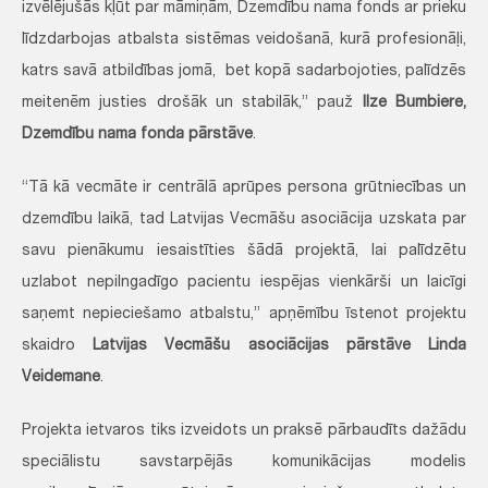
izvēlējušās kļūt par māmiņām, Dzemdību nama fonds ar prieku
līdzdarbojas atbalsta sistēmas veidošanā, kurā profesionāļi,
katrs savā atbildības jomā, bet kopā sadarbojoties, palīdzēs
meitenēm justies drošāk un stabilāk,” pauž
Ilze Bumbiere,
Dzemdību nama fonda pārstāve
.
“Tā kā vecmāte ir centrālā aprūpes persona grūtniecības un
dzemdību laikā, tad Latvijas Vecmāšu asociācija uzskata par
savu pienākumu iesaistīties šādā projektā, lai palīdzētu
uzlabot nepilngadīgo pacientu iespējas vienkārši un laicīgi
saņemt nepieciešamo atbalstu,” apņēmību īstenot projektu
skaidro
Latvijas Vecmāšu asociācijas pārstāve Linda
Veidemane
.
Projekta ietvaros tiks izveidots un praksē pārbaudīts dažādu
speciālistu savstarpējās komunikācijas modelis