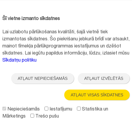
Šī vietne izmanto sīkdatnes
Lai uzlabotu pārlūkošanas kvalitāti, šajā vietnē tiek
izmantotas sīkdatnes. Šo piekrišanu jebkurā brīdī var atsaukt,
mainot tīmekļa pārlūkprogrammas iestatījumus un dzēšot
sīkdatnes. Lai iegūtu papildus informāciju, lūdzu, izlasiet mūsu
Sīkdatņu politiku
_____________________________________________________________
ATĻAUT NEPIECIEŠAMĀS
ATĻAUT IZVĒLĒTĀS
25. jūlijs, 2025
ATĻAUT VISAS SĪKDATNES
Latvijā trūkst sistēmas nepilngadīgu
grūtnieču atbalstam – eksperti
Nepieciešamās
Iestatījumu
Statistika un
aicina rīkoties
Mārketings
Trešo pušu
Latvijā ik gadu tiek reģistrēti teju 100 gadījumu, kad mazuli laiž