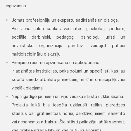
ieguvumus:
Jomas profesionāļu un ekspertu satikšanās un dialogs.
Pie viena galda satikās vecmātes, ginekologi, pediatri,
sociālie darbinieki, pedagogi, psihologi, juristi un
nevalstisko organizāciju pārstāvji, veidojot patiesi
multidisciplināru diskusiju.
Pieejamo resursu apzināšana un apkopošana.
Ir apzinātas institūcijas, pakalpojumi un speciālisti, kas jau
šobrīd sniedz atbalstu jauniešiem, un šī informācija kļuvusi
vieglāk pieejama.
Nepilngadīgo jauniešu un viņu vecāku stāstu uzklausīšana.
Projekta laikā bija iespēja uzklausīt reālus pieredzes
stāstus par grūtniecības norisi, pārdzīvojumiem, saņemto
vai nesaņemto atbalstu. Šie stāsti palīdzēja labāk saprast,