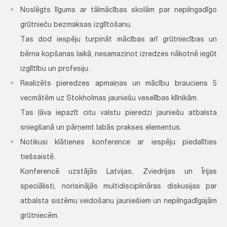
Noslēgts līgums ar tālmācības skolām par nepilngadīgo
grūtnieču bezmaksas izglītošanu.
Tas dod iespēju turpināt mācības arī grūtniecības un
bērna kopšanas laikā, nesamazinot izredzes nākotnē iegūt
izglītību un profesiju.
Realizēts pieredzes apmaiņas un mācību brauciens 5
vecmātēm uz Stokholmas jauniešu veselības klīnikām.
Tas ļāva iepazīt citu valstu pieredzi jauniešu atbalsta
sniegšanā un pārņemt labās prakses elementus.
Notikusi klātienes konference ar iespēju piedalīties
tiešsaistē.
Konferencē uzstājās Latvijas, Zviedrijas un Īrijas
speciālisti, norisinājās multidisciplināras diskusijas par
atbalsta sistēmu veidošanu jauniešiem un nepilngadīgajām
grūtniecēm.