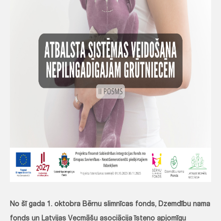
No šī gada 1. oktobra Bērnu slimnīcas fonds, Dzemdību nama
fonds un Latvijas Vecmāšu asociācija īsteno apjomīgu