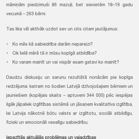
māmiņām piedzimuši 86 mazuļi, bet sievietēm 18–19 gadu
vecumā – 263 bērni.
Tas lika vēl aktīvāk uzdot sev un cits citam jautājumus:
Ko mēs kā sabiedrība darām nepareizi?
Cik lielā mērā tā ir mūsu kopīgā atbildība?
Ko varam mainīt un vai vispār esam gatavi ko mainīt?
Daudzu diskusiju un sarunu rezultātā nonācām pie kopīga
redzējuma: katram no šodien Latvijā dzīvojošajiem bērniem un
jauniešiem (kopējais skaits – aptuveni 344 000) pēc iespējas
ilgāk jāpaliek izglītības sistēmā un jāsaņem kvalitatīva izglītība,
lai Latvija nākotnē būtu valsts ar izglītotu, sociāli atbildīgu,
fiziski un emocionāli veselīgu sabiedrību.
Iepazītās aktuālās problēmas un vajadzības