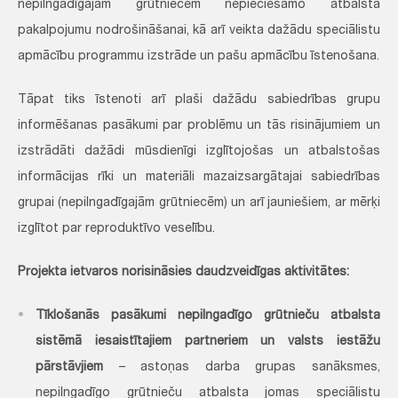
nepilngadīgajām grūtniecēm nepieciešamo atbalsta
pakalpojumu nodrošināšanai, kā arī veikta dažādu speciālistu
apmācību programmu izstrāde un pašu apmācību īstenošana.
Tāpat tiks īstenoti arī plaši dažādu sabiedrības grupu
informēšanas pasākumi par problēmu un tās risinājumiem un
izstrādāti dažādi mūsdienīgi izglītojošas un atbalstošas
informācijas rīki un materiāli mazaizsargātajai sabiedrības
grupai (nepilngadīgajām grūtniecēm) un arī jauniešiem, ar mērķi
izglītot par reproduktīvo veselību.
Projekta ietvaros norisināsies daudzveidīgas aktivitātes:
Tīklošanās pasākumi nepilngadīgo grūtnieču atbalsta
sistēmā iesaistītajiem partneriem un valsts iestāžu
pārstāvjiem
– astoņas darba grupas sanāksmes,
nepilngadīgo grūtnieču atbalsta jomas speciālistu