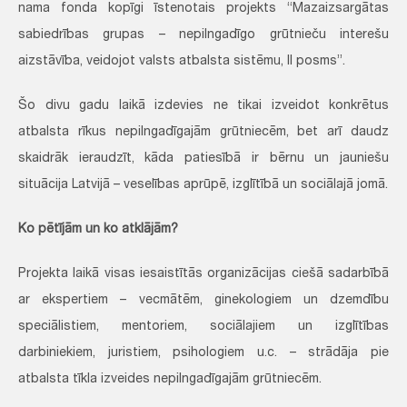
nama fonda kopīgi īstenotais projekts “Mazaizsargātas
sabiedrības grupas – nepilngadīgo grūtnieču interešu
aizstāvība, veidojot valsts atbalsta sistēmu, II posms”.
Šo divu gadu laikā izdevies ne tikai izveidot konkrētus
atbalsta rīkus nepilngadīgajām grūtniecēm, bet arī daudz
skaidrāk ieraudzīt, kāda patiesībā ir bērnu un jauniešu
situācija Latvijā – veselības aprūpē, izglītībā un sociālajā jomā.
Ko pētījām un ko atklājām?
Projekta laikā visas iesaistītās organizācijas ciešā sadarbībā
ar ekspertiem – vecmātēm, ginekologiem un dzemdību
speciālistiem, mentoriem, sociālajiem un izglītības
darbiniekiem, juristiem, psihologiem u.c. – strādāja pie
atbalsta tīkla izveides nepilngadīgajām grūtniecēm.