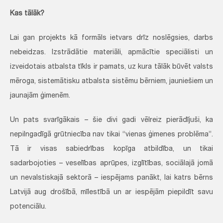
Kas tālāk?
Lai gan projekts kā formāls ietvars drīz noslēgsies, darbs
nebeidzas. Izstrādātie materiāli, apmācītie speciālisti un
izveidotais atbalsta tīkls ir pamats, uz kura tālāk būvēt valsts
mēroga, sistemātisku atbalsta sistēmu bērniem, jauniešiem un
jaunajām ģimenēm.
Un pats svarīgākais – šie divi gadi vēlreiz pierādījuši, ka
nepilngadīgā grūtniecība nav tikai “vienas ģimenes problēma”.
Tā ir visas sabiedrības kopīga atbildība, un tikai
sadarbojoties – veselības aprūpes, izglītības, sociālajā jomā
un nevalstiskajā sektorā – iespējams panākt, lai katrs bērns
Latvijā aug drošībā, mīlestībā un ar iespējām piepildīt savu
potenciālu.