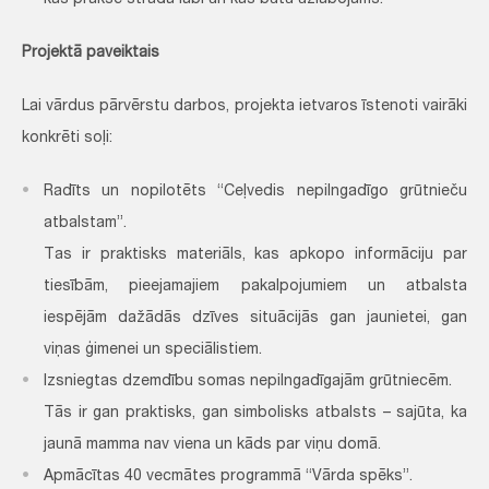
kas praksē strādā labi un kas būtu uzlabojams.
Projektā paveiktais
Lai vārdus pārvērstu darbos, projekta ietvaros īstenoti vairāki
konkrēti soļi:
Radīts un nopilotēts “Ceļvedis nepilngadīgo grūtnieču
atbalstam”.
Tas ir praktisks materiāls, kas apkopo informāciju par
tiesībām, pieejamajiem pakalpojumiem un atbalsta
iespējām dažādās dzīves situācijās gan jaunietei, gan
viņas ģimenei un speciālistiem.
Izsniegtas dzemdību somas nepilngadīgajām grūtniecēm.
Tās ir gan praktisks, gan simbolisks atbalsts – sajūta, ka
jaunā mamma nav viena un kāds par viņu domā.
Apmācītas 40 vecmātes programmā “Vārda spēks”.