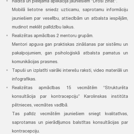
Radīta un pieejama aplikācija jauniešiem “Droši zināt”.
Mobilā lietotne sniedz uzticamu, saprotamu informāciju
jauniešiem par veselību, attiecībām un atbalsta iespējām,
mudinot meklēt palīdzību laikus.
Realizētas apmācības 2 mentoru grupām.
Mentori apguva gan praktiskas zināšanas par sistēmu un
pakalpojumiem, gan psiholoģiskā atbalsta pamatus un
komunikācijas prasmes.
Tapuši un izplatīti vairāki interešu raksti, video materiāli un
infografikas.
Realizētas apmācības 15 vecmātēm “Strukturēta
konsultācija par kontracepciju” Karolinskas institūta
pētnieces, vecmātes vadībā.
Tas palīdz vecmātēm jauniešiem sniegt kvalitatīvas,
saprotamas un pierādījumos balstītas konsultācijas par
kontracepciju.