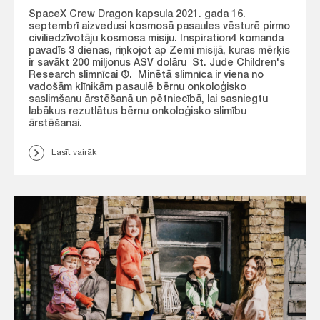
SpaceX Crew Dragon kapsula 2021. gada 16.
septembrī aizvedusi kosmosā pasaules vēsturē pirmo
civiliedzīvotāju kosmosa misiju. Inspiration4 komanda
pavadīs 3 dienas, riņkojot ap Zemi misijā, kuras mērķis
ir savākt 200 miljonus ASV dolāru St. Jude Children's
Research slimnīcai ®. Minētā slimnīca ir viena no
vadošām klīnikām pasaulē bērnu onkoloģisko
saslimšanu ārstēšanā un pētniecībā, lai sasniegtu
labākus rezutlātus bērnu onkoloģisko slimību
ārstēšanai.
Lasīt vairāk