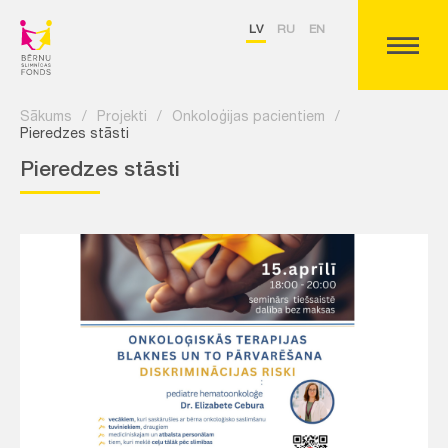
LV
RU
EN
Sākums
/
Projekti
/
Onkoloģijas pacientiem
/
Pieredzes stāsti
Pieredzes stāsti