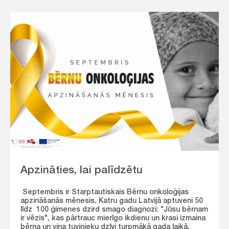
Apzināties, lai palīdzētu
Septembris ir Starptautiskais Bērnu onkoloģijas
apzināšanās mēnesis. Katru gadu Latvijā aptuveni 50
līdz 100 ģimenes dzird smago diagnozi: "Jūsu bērnam
ir vēzis", kas pārtrauc mierīgo ikdienu un krasi izmaina
bērna un viņa tuvinieku dzīvi turpmākā gada laikā.