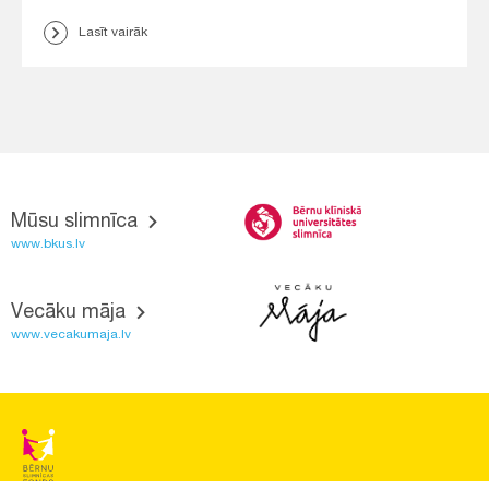
Lasīt vairāk
Mūsu slimnīca
www.bkus.lv
Vecāku māja
www.vecakumaja.lv