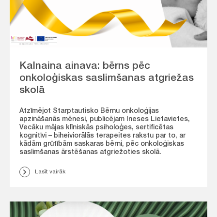
Kalnaina ainava: bērns pēc
onkoloģiskas saslimšanas atgriežas
skolā
Atzīmējot Starptautisko Bērnu onkoloģijas
apzināšanās mēnesi, publicējam Ineses Lietavietes,
Vecāku mājas klīniskās psiholoģes, sertificētas
kognitīvi – biheiviorālās terapeites rakstu par to, ar
kādām grūtībām saskaras bērni, pēc onkoloģiskas
saslimšanas ārstēšanas atgriežoties skolā.
Lasīt vairāk