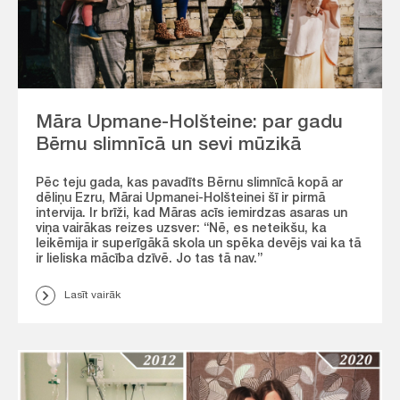
Māra Upmane-Holšteine: par gadu
Bērnu slimnīcā un sevi mūzikā
Pēc teju gada, kas pavadīts Bērnu slimnīcā kopā ar
dēliņu Ezru, Mārai Upmanei-Holšteinei šī ir pirmā
intervija. Ir brīži, kad Māras acīs iemirdzas asaras un
viņa vairākas reizes uzsver: “Nē, es neteikšu, ka
leikēmija ir superīgākā skola un spēka devējs vai ka tā
ir lieliska mācība dzīvē. Jo tas tā nav.”
Lasīt vairāk