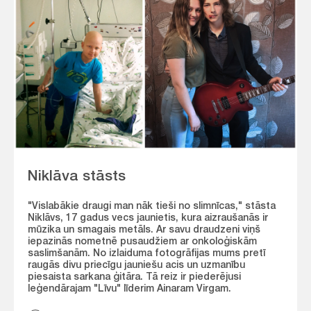
Niklāva stāsts
"Vislabākie draugi man nāk tieši no slimnīcas," stāsta
Niklāvs, 17 gadus vecs jaunietis, kura aizraušanās ir
mūzika un smagais metāls. Ar savu draudzeni viņš
iepazinās nometnē pusaudžiem ar onkoloģiskām
saslimšanām. No izlaiduma fotogrāfijas mums pretī
raugās divu priecīgu jauniešu acis un uzmanību
piesaista sarkana ģitāra. Tā reiz ir piederējusi
leģendārajam "Līvu" līderim Ainaram Virgam.