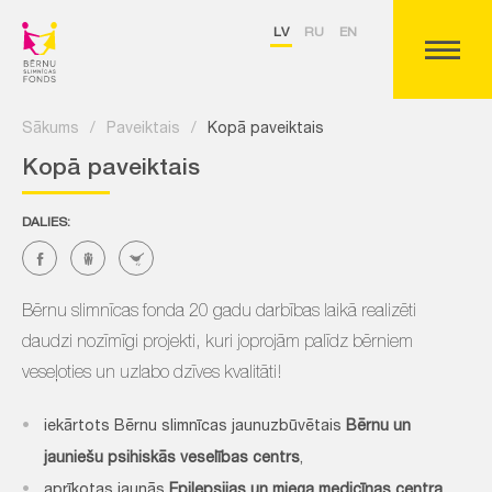
LV
RU
EN
Sākums
/
Paveiktais
/
Kopā paveiktais
Kopā paveiktais
DALIES:
Bērnu slimnīcas fonda 20 gadu darbības laikā realizēti
daudzi nozīmīgi projekti, kuri joprojām palīdz bērniem
veseļoties un uzlabo dzīves kvalitāti!
iekārtots Bērnu slimnīcas jaunuzbūvētais
Bērnu un
jauniešu psihiskās veselības centrs
,
aprīkotas jaunās
Epilepsijas un miega medicīnas centra