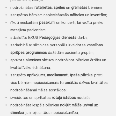
pieredzes apmaiņa;
nodrošinātas
rotaļlietas, spēles
un
grāmatas
bērniem;
sarūpētas bērniem nepieciešamās
mēbeles
un
inventārs
;
rīkoti neskaitāmi
pasākumi
un koncerti, lai radītu prieku
mazajiem pacientiem;
atbalstīts BKUS
Pedagoģijas dienesta
darbs;
sadarbībā ar slimnīcas personālu izveidotas
veselības
aprūpes programmas
dažādām pacientu grupām;
aprīkota
slimnīcas virtuve
, nodrošinot bērniem ērtāku un
kvalitatīvāku ēdināšanu;
sarūpēts
aprīkojums, medikamenti, īpaša pārtika
, proti,
viss bērniem nepieciešamais turpmākās dzīves kvalitātes
nodrošināšanai mājas apstākļos;
izveidotas un aprīkotas
rotaļu istabas
nodaļās;
nodrošināta iespēja bērniem
nokļūt mājās un/vai uz
slimnīcu
, ja ir bijusi tāda nepieciešamība;