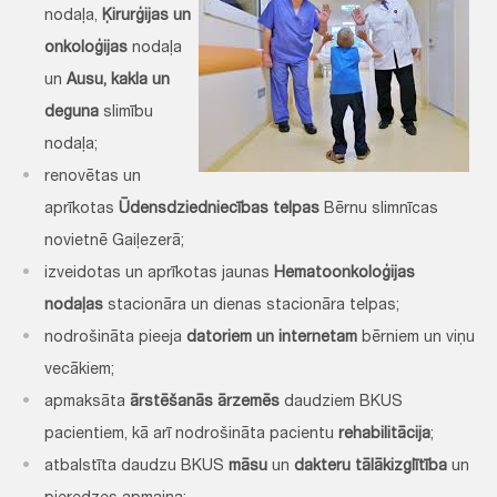
nodaļa,
Ķirurģijas un
onkoloģijas
nodaļa
un
Ausu, kakla un
deguna
slimību
nodaļa;
renovētas un
aprīkotas
Ūdensdziedniecības telpas
Bērnu slimnīcas
novietnē Gaiļezerā;
izveidotas un aprīkotas jaunas
Hematoonkoloģijas
nodaļas
stacionāra un dienas stacionāra telpas;
nodrošināta pieeja
datoriem un internetam
bērniem un viņu
vecākiem;
apmaksāta
ārstēšanās ārzemēs
daudziem BKUS
pacientiem, kā arī nodrošināta pacientu
rehabilitācija
;
atbalstīta daudzu BKUS
māsu
un
dakteru tālākizglītība
un