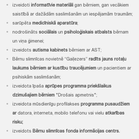
izveidoti
informatīvie materiāli
gan bērniem, gan vecākiem
saistībā ar dažādām saslimšanām un iespējamām traumām;
sarūpēta
medicīniskā aparatūra
;
nodrošināts
sociālais
un
psiholoģiskais atbalsts
bērnam
un viņa ģimenei;
izveidots
autisma kabinets
bērniem ar AST;
Bērnu slimnīcas novietnē “Gaiļezers”
radīts jauns rotaļu
laukums bērniem ar kustību traucējumiem
un pacientiem ar
psihiskām saslimšanām;
izveidota īpaša
aprūpes programma priekšlaikus
dzimušajiem bērniem
"Drošais apmetnis";
izveidota mūsdienīgu profilakses
programma pusaudžiem
ar
datora, interneta, mobilo telefonu vai vielu
atkarības
risku;
izveidots
Bērnu slimnīcas fonda informācijas centrs.