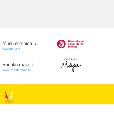
Mūsu slimnīca
www.bkus.lv
Vecāku māja
www.vecakumaja.lv
BĒRNU SLIMNĪCAS FONDS