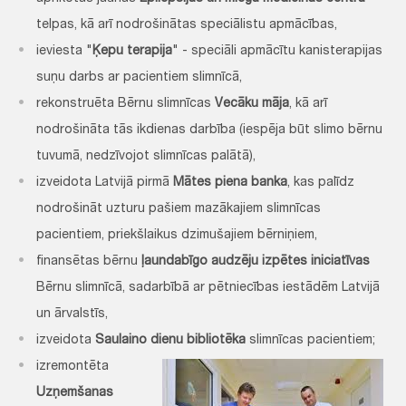
telpas, kā arī nodrošinātas speciālistu apmācības,
ieviesta "
Ķepu terapija
" - speciāli apmācītu kanisterapijas
suņu darbs ar pacientiem slimnīcā,
rekonstruēta Bērnu slimnīcas
Vecāku māja
, kā arī
nodrošināta tās ikdienas darbība (iespēja būt slimo bērnu
tuvumā, nedzīvojot slimnīcas palātā),
izveidota Latvijā pirmā
Mātes piena banka
, kas palīdz
nodrošināt uzturu pašiem mazākajiem slimnīcas
pacientiem, priekšlaikus dzimušajiem bērniņiem,
finansētas bērnu
ļaundabīgo audzēju izpētes iniciatīvas
Bērnu slimnīcā, sadarbībā ar pētniecības iestādēm Latvijā
un ārvalstīs,
izveidota
Saulaino dienu bibliotēka
slimnīcas pacientiem;
izremontēta
Uzņemšanas