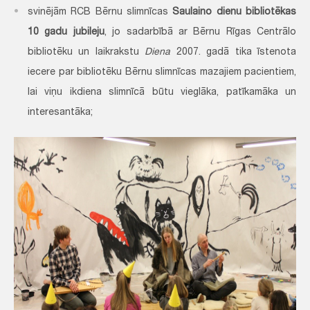
svinējām RCB Bērnu slimnīcas
Saulaino dienu bibliotēkas
10 gadu jubileju
, jo sadarbībā ar Bērnu Rīgas Centrālo
bibliotēku un laikrakstu
Diena
2007. gadā tika īstenota
iecere par bibliotēku Bērnu slimnīcas mazajiem pacientiem,
lai viņu ikdiena slimnīcā būtu vieglāka, patīkamāka un
interesantāka;