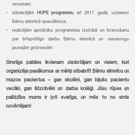
vecumam;
atbalstījām
HOPE programmu
arī 2017. gadā, uzņemot
Bērnu slimnīcā speciālistus;
realizējām apmācību programmas izstrādi un īstenošanu
par brīvprātīgo darbu Bērnu slimnīcā un
mentoringu
jaunajām grūtniecēm.
Sirsnīgs paldies ikvienam ziedotājam un visiem, kuri
organizēja pasākumus ar mērķi atbalstīt Bērnu slimnīcu un
mazos pacientus – gan skolēni, gan bijušo pacientu
vecāki, gan līdzcilvēki un darba kolēģi. Jūsu rūpes un
palīdzība mums ir ļoti svarīga, un mēs to no sirds
novērtējam!