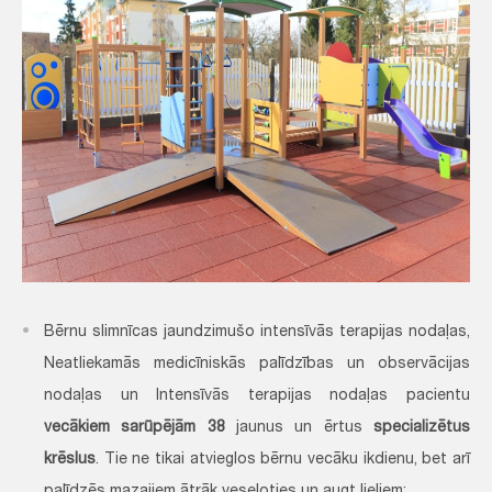
Bērnu slimnīcas jaundzimušo intensīvās terapijas nodaļas,
Neatliekamās medicīniskās palīdzības un observācijas
nodaļas un Intensīvās terapijas nodaļas pacientu
vecākiem sarūpējām 38
jaunus un ērtus
specializētus
krēslus
. Tie ne tikai atvieglos bērnu vecāku ikdienu, bet arī