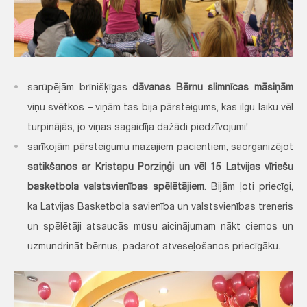
sarūpējām brīnišķīgas
dāvanas Bērnu slimnīcas māsiņām
viņu svētkos – viņām tas bija pārsteigums, kas ilgu laiku vēl
turpinājās, jo viņas sagaidīja dažādi piedzīvojumi!
sarīkojām pārsteigumu mazajiem pacientiem, saorganizējot
satikšanos ar Kristapu Porziņģi un vēl 15 Latvijas vīriešu
basketbola valstsvienības spēlētājiem
. Bijām ļoti priecīgi,
ka Latvijas Basketbola savienība un valstsvienības treneris
un spēlētāji atsaucās mūsu aicinājumam nākt ciemos un
uzmundrināt bērnus, padarot atveseļošanos priecīgāku.