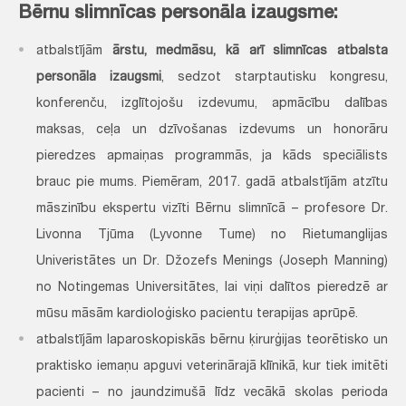
Bērnu slimnīcas personāla izaugsme:
atbalstījām
ārstu, medmāsu, kā arī slimnīcas atbalsta
personāla izaugsmi
, sedzot starptautisku kongresu,
konferenču, izglītojošu izdevumu, apmācību dalības
maksas, ceļa un dzīvošanas izdevums un honorāru
pieredzes apmaiņas programmās, ja kāds speciālists
brauc pie mums. Piemēram, 2017. gadā atbalstījām atzītu
māszinību ekspertu vizīti Bērnu slimnīcā – profesore Dr.
Livonna Tjūma (Lyvonne Tume) no Rietumanglijas
Univeristātes un Dr. Džozefs Menings (Joseph Manning)
no Notingemas Universitātes, lai viņi dalītos pieredzē ar
mūsu māsām kardioloģisko pacientu terapijas aprūpē.
atbalstījām laparoskopiskās bērnu ķirurģijas teorētisko un
praktisko iemaņu apguvi veterinārajā klīnikā, kur tiek imitēti
pacienti – no jaundzimušā līdz vecākā skolas perioda