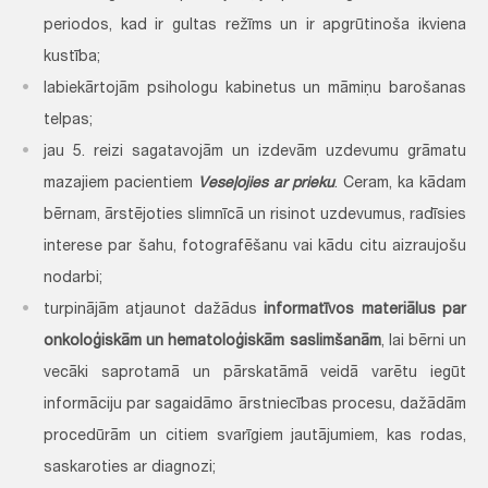
periodos, kad ir gultas režīms un ir apgrūtinoša ikviena
kustība;
labiekārtojām psihologu kabinetus un māmiņu barošanas
telpas;
jau 5. reizi sagatavojām un izdevām uzdevumu grāmatu
mazajiem pacientiem
Veseļojies ar prieku
. Ceram, ka kādam
bērnam, ārstējoties slimnīcā un risinot uzdevumus, radīsies
interese par šahu, fotografēšanu vai kādu citu aizraujošu
nodarbi;
turpinājām atjaunot dažādus
informatīvos materiālus par
onkoloģiskām un hematoloģiskām saslimšanām
, lai bērni un
vecāki saprotamā un pārskatāmā veidā varētu iegūt
informāciju par sagaidāmo ārstniecības procesu, dažādām
procedūrām un citiem svarīgiem jautājumiem, kas rodas,
saskaroties ar diagnozi;