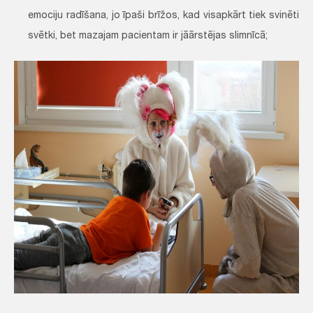
emociju radīšana, jo īpaši brīžos, kad visapkārt tiek svinēti
svētki, bet mazajam pacientam ir jāārstējas slimnīcā;