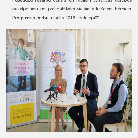
Pusaudžu resursu centrs
un radījām veselības aprūpes
pakalpojumu no psihoaktīvām vielām atkarīgiem bērniem.
Programma darbu uzsāks 2018. gada aprīlī;