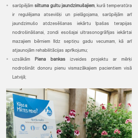
sarūpējām
siltuma gultu jaundzimušajiem
, kurā temperatūra
ir regulējama atsevišķi un pielāgojama, sarūpējām arī
jaundzimušo atdzesēšanas iekārtu īpašas terapijas
nodrošināšanai, zondi esošajai ultrasonogrāfijas iekārtai
mazajiem bērniem līdz septiņu gadu vecumam, kā arī
atjaunojām rehabilitācijas aprīkojumu;
uzsākām
Piena bankas
izveides projektu ar mērķi
nodrošināt donoru pienu vismazākajiem pacientiem visā
Latvijā;