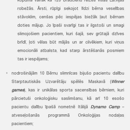
kopumā vairāk kā 120 braucienu reizes visas Latvijas
robežās. Ārsti, rūpīgi sekojot līdzi bērna veselības
stāvoklim, cenšas pēc iespējas biežāk ļaut bērnam
doties mājup. Jo īpaši svarīgi tas ir ilgstoši un smagi
slimojošiem pacientiem, kuri šajā, sev grūtajā dzīves
brīdī, ļoti vēlas būt mājās un ar cilvēkiem, kuri viņus
emocionāli atbalsta, kad starp ārstēšanās posmiem
tas ir iespējams;
nodrošinājām 10 Bērnu slimnīcas bijušo pacientu dalību
Starptautiskās Uzvarētāju spēlēs Maskavā (
Winner
games
), kas ir unikālas sporta sacensības bērniem, kuri
pārcietuši onkoloģisku saslimšanu, kā arī 10 esošo
pacientu dalību īpašā nometnē Itālijā
Dynamo Camp
–
atveseļošanās programmā Onkoloģijas nodaļas
pacientiem;