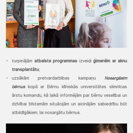
turpinājām
atbalsta programmas
izveidi
ģimenēm ar aknu
transplantātu
;
uzsākām pretvardarbības kampaņu
Nosargāsim
bērnus
kopā ar Bērnu klīniskās universitātes slimnīcas
ārstu komandu, kā laikā informējām par bērnu veselībai un
dzīvībai bīstamām situācijām un aicinājām sabiedrību būt
atbildīgākiem, lai nosargātu bērnus.