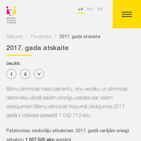
LV
RU
EN
Sākums
/
Paveiktais
/
2017. gada atskaite
2017. gada atskaite
DALIES:
Bērnu slimnīcas mazo pacientu, viņu vecāku un slimnīcas
darbinieku vārdā sakām sirsnīgu paldies par visiem
ziedojumiem Bērnu slimnīcai! Kopumā ziedojumos 2017.
gadā ir izdevies piesaistīt 1 042 713 eiro.
Pateicoties ziedotāju atbalstam, 2017. gadā varējām sniegt
atbalstu
1 007 505 eiro
apmērā.