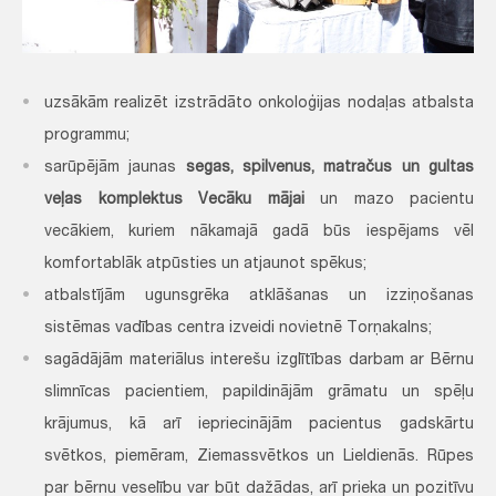
uzsākām realizēt izstrādāto onkoloģijas nodaļas atbalsta
programmu;
sarūpējām jaunas
segas, spilvenus, matračus un gultas
veļas komplektus Vecāku mājai
un mazo pacientu
vecākiem, kuriem nākamajā gadā būs iespējams vēl
komfortablāk atpūsties un atjaunot spēkus;
atbalstījām ugunsgrēka atklāšanas un izziņošanas
sistēmas vadības centra izveidi novietnē Torņakalns;
sagādājām materiālus interešu izglītības darbam ar Bērnu
slimnīcas pacientiem, papildinājām grāmatu un spēļu
krājumus, kā arī iepriecinājām pacientus gadskārtu
svētkos, piemēram, Ziemassvētkos un Lieldienās. Rūpes
par bērnu veselību var būt dažādas, arī prieka un pozitīvu