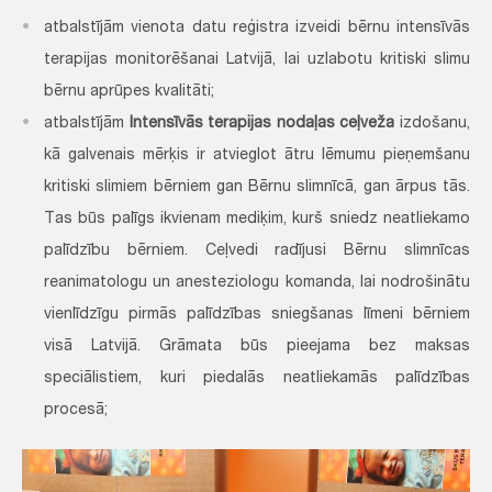
atbalstījām vienota datu reģistra izveidi bērnu intensīvās
terapijas monitorēšanai Latvijā, lai uzlabotu kritiski slimu
bērnu aprūpes kvalitāti;
atbalstījām
Intensīvās terapijas nodaļas ceļveža
izdošanu,
kā galvenais mērķis ir atvieglot ātru lēmumu pieņemšanu
kritiski slimiem bērniem gan Bērnu slimnīcā, gan ārpus tās.
Tas būs palīgs ikvienam mediķim, kurš sniedz neatliekamo
palīdzību bērniem. Ceļvedi radījusi Bērnu slimnīcas
reanimatologu un anesteziologu komanda, lai nodrošinātu
vienlīdzīgu pirmās palīdzības sniegšanas līmeni bērniem
visā Latvijā. Grāmata būs pieejama bez maksas
speciālistiem, kuri piedalās neatliekamās palīdzības
procesā;