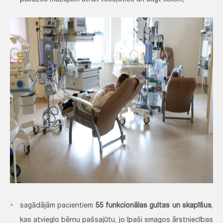
palīdzēs mazajiem ātrāk veseļoties un augt lieliem;
sagādājām pacientiem
55 funkcionālas gultas un skapīšus
,
kas atvieglo bērnu pašsajūtu, jo īpaši smagos ārstniecības