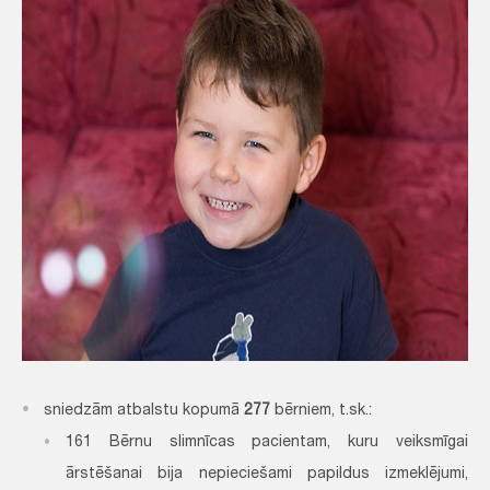
s
niedzām atbalstu kopumā
277
bērniem, t.sk.:
161 Bērnu slimnīcas pacientam, kuru veiksmīgai
ārstēšanai bija nepieciešami papildus izmeklējumi,