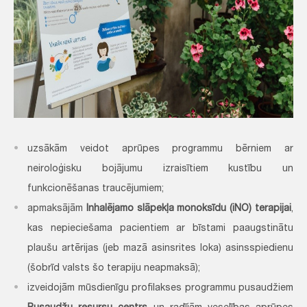
uzsākām veidot aprūpes programmu bērniem ar
neiroloģisku bojājumu izraisītiem kustību un
funkcionēšanas traucējumiem;
apmaksājām
Inhalējamo slāpekļa monoksīdu (iNO) terapijai
,
kas nepieciešama pacientiem ar bīstami paaugstinātu
plaušu artērijas (jeb mazā asinsrites loka) asinsspiedienu
(šobrīd valsts šo terapiju neapmaksā);
izveidojām mūsdienīgu profilakses programmu pusaudžiem