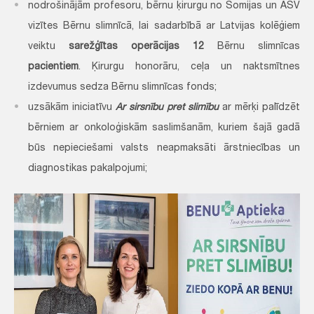
nodrošinājām profesoru, bērnu ķirurgu no Somijas un ASV
vizītes Bērnu slimnīcā, lai sadarbībā ar Latvijas kolēģiem
veiktu
sarežģītas operācijas 12
Bērnu slimnīcas
pacientiem
. Ķirurgu honorāru, ceļa un naktsmītnes
izdevumus sedza Bērnu slimnīcas fonds;
uzsākām iniciatīvu
Ar sirsnību pret slimību
ar mērķi palīdzēt
bērniem ar onkoloģiskām saslimšanām, kuriem šajā gadā
būs nepieciešami valsts neapmaksāti ārstniecības un
diagnostikas pakalpojumi;