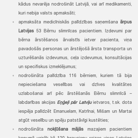
kādus nevarēja nodrošināt Latvijā, vai arī medikamenti,
kuri nebija valsts apmaksāti;
apmaksāta medicīniskās palīdzības saņemšana
ārpus
Latvijas
53 Bērnu slimnīcas pacientiem. Izdevumi par
bērna ārstēšanos ārvalstīs ietver pacienta, viņa
pavadošās personas un ārstējošā ārsta transporta un
uzturēšanās izdevumus, ceļa izdevumus, konsultācijas
un specifiskus izmeklējumus;
nodrošināta palīdzība 116 bērniem, kuriem tā bija
nepieciešama veselības vai dzīves kvalitātes
uzlabošanai arī pēc ārstēšanās Bērnu slimnīcā –
labdarības akcijas
Eņģeļi pār Latviju
ietvaros, t.sk. dota
iespēja palīdzēt Emanuelam, Katrīnai, Mišam un Martai
atgūt veselību un spēju patstāvīgi kustēties;
nodrošināta
nokļūšana mājās
mazajiem pacientiem