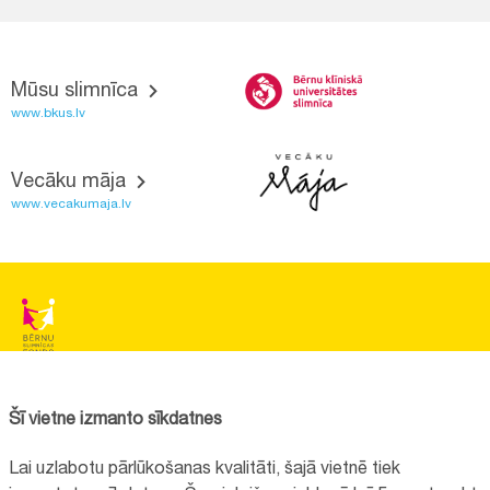
Mūsu slimnīca
www.bkus.lv
Vecāku māja
www.vecakumaja.lv
BĒRNU SLIMNĪCAS FONDS
Reģistrācijas nr.:
40008057120
Šī vietne izmanto sīkdatnes
Adrese:
Vienības gatve 45, Rīga, LV1004, Latvija
Lai uzlabotu pārlūkošanas kvalitāti, šajā vietnē tiek