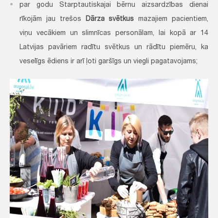
par godu Starptautiskajai bērnu aizsardzības dienai
rīkojām jau trešos
Dārza svētkus
mazajiem pacientiem,
viņu vecākiem un slimnīcas personālam, lai kopā ar 14
Latvijas pavāriem radītu svētkus un rādītu piemēru, ka
veselīgs ēdiens ir arī ļoti garšīgs un viegli pagatavojams;