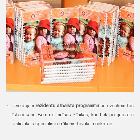
izveidojām
rezidentu atbalsta programmu
un uzsākām tās
īstenošanu Bērnu slimnīcas klīnikās, kur tiek prognozēts
vislielākais speciālistu trūkums tuvākajā nākotnē.