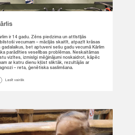
ārlis
rlim ir 14 gadu. Zēns piedzima un attīstījās
bilstoši vecumam – mācījās skaitīt, atpazīt krāsas
 gadalaikus, bet aptuveni sešu gadu vecumā Kārlim
ka parādīties veselības problēmas. Neskaitāmas
stu vizītes, izmisīgi mēģinājumi noskaidrot, kāpēc
ņam ar katru dienu kļūst sliktāk, rezultājās ar
agnozi – reta, ģenētiska saslimšana.
Lasīt vairāk