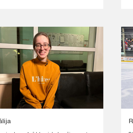
lija
R