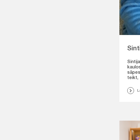
Sint
Sintij
kaulo
sāpes.
teikt,
L