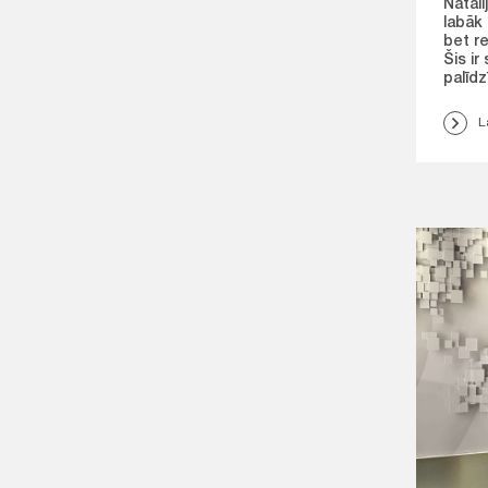
Natāli
labāk 
bet re
Šis ir
palīdz
L