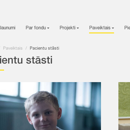
Jaunumi
Par fondu
Projekti
Paveiktais
Pi
/
Paveiktais
/
Pacientu stāsti
entu stāsti