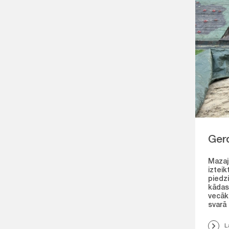
Ger
Mazaja
izteik
piedzi
kādas
vecāk
svarā 
L