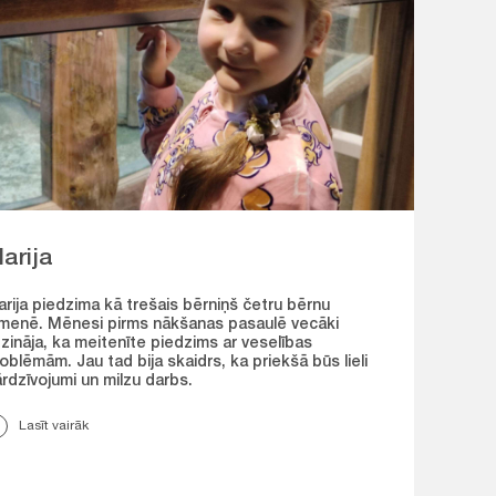
arija
rija piedzima kā trešais bērniņš četru bērnu
menē. Mēnesi pirms nākšanas pasaulē vecāki
zināja, ka meitenīte piedzims ar veselības
oblēmām. Jau tad bija skaidrs, ka priekšā būs lieli
rdzīvojumi un milzu darbs.
Lasīt vairāk