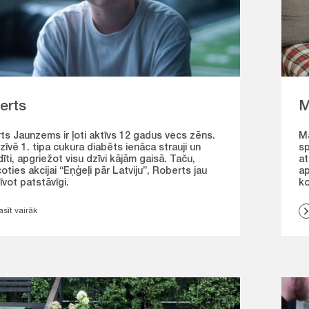
erts
M
ts Jaunzems ir ļoti aktīvs 12 gadus vecs zēns.
Mā
zīvē 1. tipa cukura diabēts ienāca strauji un
sp
īti, apgriežot visu dzīvi kājām gaisā. Taču,
at
oties akcijai “Eņģeļi pār Latviju”, Roberts jau
ap
īvot patstāvīgi.
ko
asīt vairāk