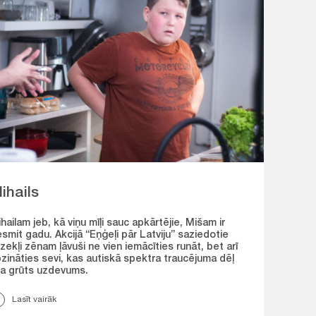
ihails
hailam jeb, kā viņu mīļi sauc apkārtējie, Mišam ir
smit gadu. Akcijā “Eņģeļi pār Latviju” saziedotie
dzekļi zēnam ļāvuši ne vien iemācīties runāt, bet arī
zināties sevi, kas autiskā spektra traucējuma dēļ
ja grūts uzdevums.
Lasīt vairāk