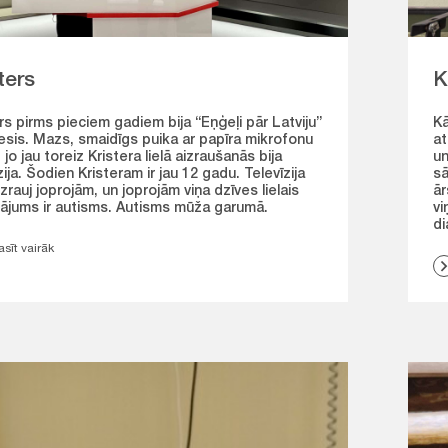
ters
K
rs pirms pieciem gadiem bija “Eņģeļi pār Latviju”
Kā
esis. Mazs, smaidīgs puika ar papīra mikrofonu
at
 jo jau toreiz Kristera lielā aizraušanās bija
un
zija. Šodien Kristeram ir jau 12 gadu. Televīzija
sā
izrauj joprojām, un joprojām viņa dzīves lielais
ār
inājums ir autisms. Autisms mūža garumā.
vi
di
asīt vairāk