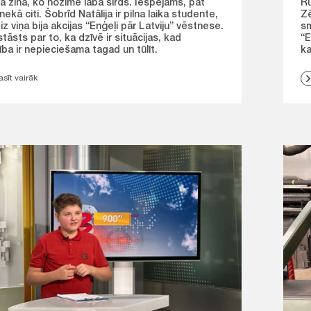
ja zina, ko nozīmē laba sirds. Iespējams, pat
Rū
nekā citi. Šobrīd Natālija ir pilna laika studente,
Zē
iz viņa bija akcijas “Eņģeļi pār Latviju” vēstnese.
sm
 stāsts par to, ka dzīvē ir situācijas, kad
“E
ība ir nepieciešama tagad un tūlīt.
ka
asīt vairāk