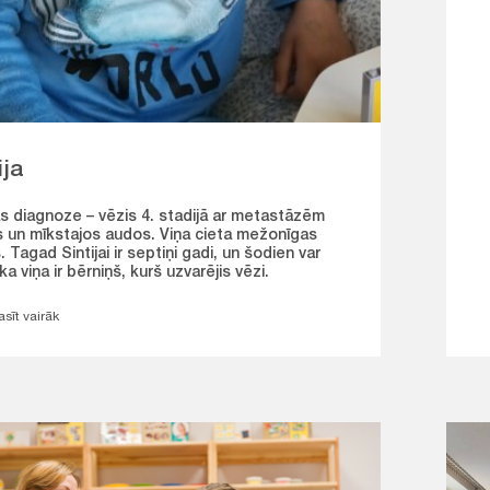
ija
as diagnoze – vēzis 4. stadijā ar metastāzēm
s un mīkstajos audos. Viņa cieta mežonīgas
 Tagad Sintijai ir septiņi gadi, un šodien var
 ka viņa ir bērniņš, kurš uzvarējis vēzi.
asīt vairāk