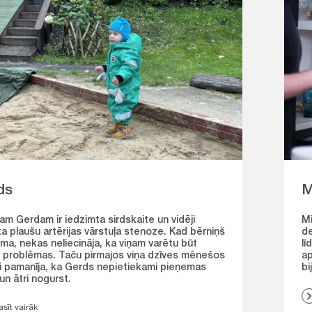
ds
M
m Gerdam ir iedzimta sirdskaite un vidēji
Mi
ta plaušu artērijas vārstuļa stenoze. Kad bērniņš
de
ma, nekas neliecināja, ka viņam varētu būt
lī
 problēmas. Taču pirmajos viņa dzīves mēnešos
ap
i pamanīja, ka Gerds nepietiekami pieņemas
bi
un ātri nogurst.
asīt vairāk