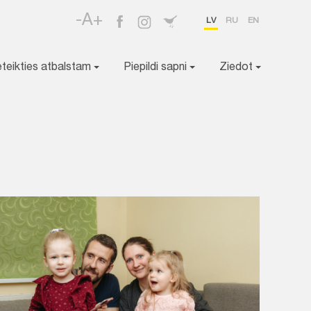
-A+
LV
RU
EN
eteikties atbalstam
Piepildi sapni
Ziedot