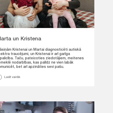
arta un Kristena
siņām Kristenai un Martai diagnosticēti autiskā
ektra traucējumi, un Kristenai ir arī garīga
palicība. Taču, pateicoties ziedotājiem, meitenes
meklē nodarbības, kas palīdz ne vien labāk
municēt, bet arī apzināties sevi pašu.
Lasīt vairāk