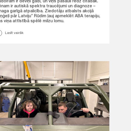
dolfam ir deviņi gadi, un viņš pasauli redz citādāk.
nam ir autiskā spektra traucējumi un diagnoze –
aga garīgā atpalicība. Ziedotāju atbalsts akcijā
ņģeļi pār Latviju” Rūdim ļauj apmeklēt ABA terapiju,
s viņa attīstībā spēlē milzu lomu.
Lasīt vairāk