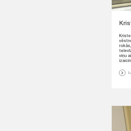
Kris
Kriste
vēstn
rokās,
televī
viņu a
izaic
L