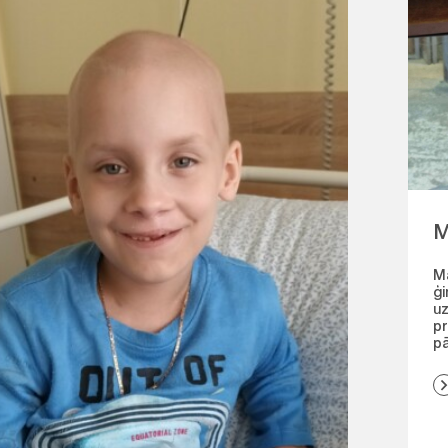
M
Ma
ģi
uz
pr
pā