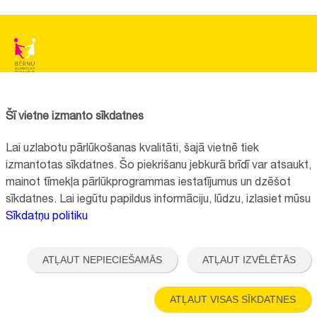
BĒRNU SLIMNĪCAS FONDS
Reģistrācijas nr.:
40008057120
Šī vietne izmanto sīkdatnes
Adrese:
Vienības gatve 45, Rīga, LV1004, Latvija
Lai uzlabotu pārlūkošanas kvalitāti, šajā vietnē tiek
+371 67064475
izmantotas sīkdatnes. Šo piekrišanu jebkurā brīdī var atsaukt,
mainot tīmekļa pārlūkprogrammas iestatījumus un dzēšot
sīkdatnes. Lai iegūtu papildus informāciju, lūdzu, izlasiet mūsu
Visi kontakti
Sīkdatņu politiku
Vietnes funkcionalitāte uzlabota EEZ un Norvēģijas grantu programmas
"Aktīvo iedzīvotāju fonds" finansētā projekta "
Bērnu slimnīcas fonda
ATĻAUT NEPIECIEŠAMĀS
ATĻAUT IZVĒLĒTĀS
ilgtspējīgas attīstības veicināšana
" ietvaros.
ATĻAUT VISAS SĪKDATNES