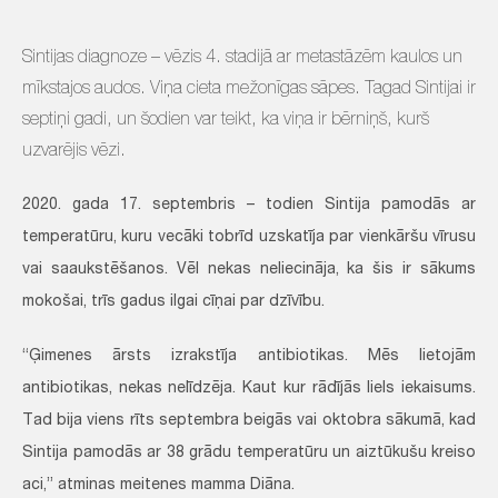
Sintijas diagnoze – vēzis 4. stadijā ar metastāzēm kaulos un
mīkstajos audos. Viņa cieta mežonīgas sāpes. Tagad Sintijai ir
septiņi gadi, un šodien var teikt, ka viņa ir bērniņš, kurš
uzvarējis vēzi.
2020. gada 17. septembris – todien Sintija pamodās ar
temperatūru, kuru vecāki tobrīd uzskatīja par vienkāršu vīrusu
vai saaukstēšanos. Vēl nekas neliecināja, ka šis ir sākums
mokošai, trīs gadus ilgai cīņai par dzīvību.
“Ģimenes ārsts izrakstīja antibiotikas. Mēs lietojām
antibiotikas, nekas nelīdzēja. Kaut kur rādījās liels iekaisums.
Tad bija viens rīts septembra beigās vai oktobra sākumā, kad
Sintija pamodās ar 38 grādu temperatūru un aiztūkušu kreiso
aci,” atminas meitenes mamma Diāna.