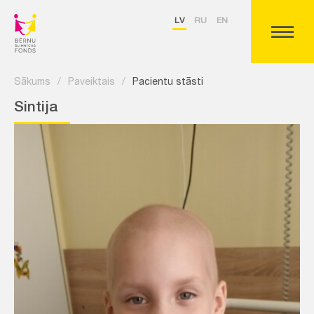
LV
RU
EN
Sākums
/
Paveiktais
/
Pacientu stāsti
Sintija