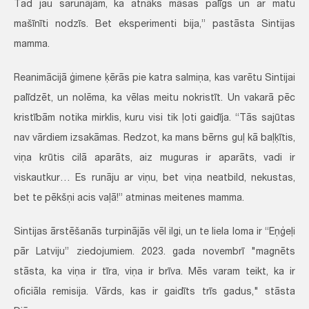
Tad jau sarunājām, ka atnāks māsas palīgs un ar matu
mašīnīti nodzīs. Bet eksperimenti bija,” pastāsta Sintijas
mamma.
Reanimācijā ģimene ķērās pie katra salmiņa, kas varētu Sintijai
palīdzēt, un nolēma, ka vēlas meitu nokristīt. Un vakarā pēc
kristībām notika mirklis, kuru visi tik ļoti gaidīja. “Tās sajūtas
nav vārdiem izsakāmas. Redzot, ka mans bērns guļ kā baļķītis,
viņa krūtis cilā aparāts, aiz muguras ir aparāts, vadi ir
viskautkur… Es runāju ar viņu, bet viņa neatbild, nekustas,
bet te pēkšņi acis vaļā!” atminas meitenes mamma.
Sintijas ārstēšanās turpinājās vēl ilgi, un te liela loma ir “Eņģeļi
pār Latviju” ziedojumiem. 2023. gada novembrī "magnēts
stāsta, ka viņa ir tīra, viņa ir brīva. Mēs varam teikt, ka ir
oficiāla remisija. Vārds, kas ir gaidīts trīs gadus," stāsta