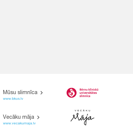
Mūsu slimnīca
www.bkus.lv
Vecāku māja
www.vecakumaja.lv