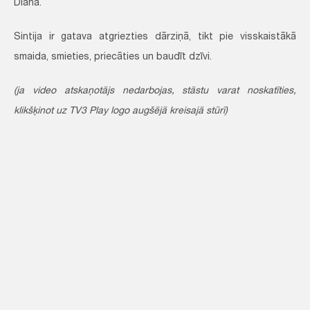
Diāna.
Sintija ir gatava atgriezties dārziņā, tikt pie visskaistākā
smaida, smieties, priecāties un baudīt dzīvi.
(ja video atskaņotājs nedarbojas, stāstu varat noskatīties,
klikšķinot uz TV3 Play logo augšējā kreisajā stūrī)