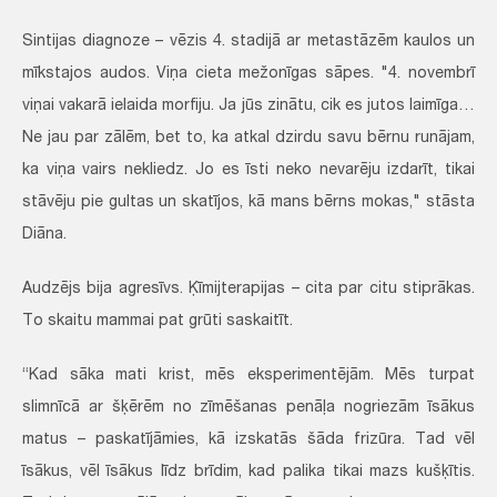
Sintijas diagnoze – vēzis 4. stadijā ar metastāzēm kaulos un
mīkstajos audos. Viņa cieta mežonīgas sāpes. "4. novembrī
viņai vakarā ielaida morfiju. Ja jūs zinātu, cik es jutos laimīga…
Ne jau par zālēm, bet to, ka atkal dzirdu savu bērnu runājam,
ka viņa vairs nekliedz. Jo es īsti neko nevarēju izdarīt, tikai
stāvēju pie gultas un skatījos, kā mans bērns mokas," stāsta
Diāna.
Audzējs bija agresīvs. Ķīmijterapijas – cita par citu stiprākas.
To skaitu mammai pat grūti saskaitīt.
“Kad sāka mati krist, mēs eksperimentējām. Mēs turpat
slimnīcā ar šķērēm no zīmēšanas penāļa nogriezām īsākus
matus – paskatījāmies, kā izskatās šāda frizūra. Tad vēl
īsākus, vēl īsākus līdz brīdim, kad palika tikai mazs kušķītis.