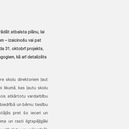
ādāt atbalsta plānu, lai
am – izaicinošu vai pat
a 31. oktobrī projekts,
gogiem, kā arī detalizēts
ere skolu direktoriem ļaut
i likumā, kas ļautu skolu
icis atkārtotu vardarbību
biedrībā un bērnu tiesību
stājās pret šo ieceri un
ma un rasti ilgtspējīgāki