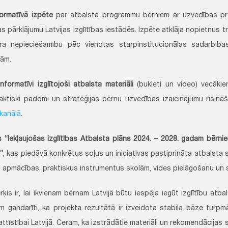
formatīvā izpēte
par atbalsta programmu bērniem ar uzvedības p
s pārklājumu Latvijas izglītības iestādēs. Izpēte atklāja nopietnus 
ra nepieciešamību pēc vienotas starpinstitucionālas sadarbīb
ām.
informatīvi izglītojoši atbalsta materiāli
(bukleti un video) vecāki
raktiski padomi un stratēģijas bērnu uzvedības izaicinājumu risin
kanālā
.
s “Iekļaujošas izglītības Atbalsta plāns 2024. – 2028. gadam bērn
”
, kas piedāvā konkrētus soļus un iniciatīvas pastiprināta atbalsta s
apmācības, praktiskus instrumentus skolām, vides pielāgošanu un 
is ir, lai ikvienam bērnam Latvijā būtu iespēja iegūt izglītību atba
m gandarīti, ka projekta rezultātā ir izveidota stabila bāze turp
 attīstībai Latvijā. Ceram, ka izstrādātie materiāli un rekomendācijas