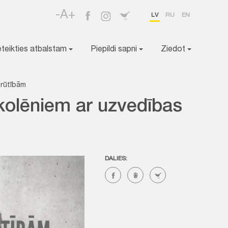
-A+
LV
RU
EN
eteikties atbalstam
Piepildi sapni
Ziedot
grūtībām
kolēniem ar uzvedības
DALIES: