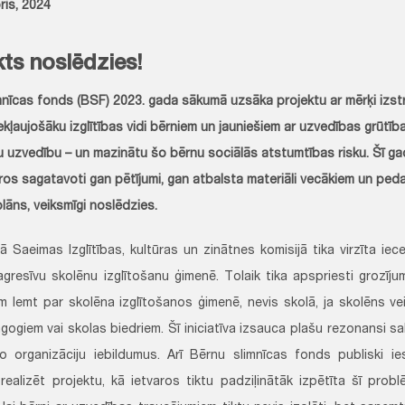
ris, 2024
kts noslēdzies!
mnīcas fonds (BSF) 2023. gada sākumā uzsāka projektu ar mērķi izstr
ekļaujošāku izglītības vidi bērniem un jauniešiem ar uzvedības grūtīb
u uzvedību – un mazinātu šo bērnu sociālās atstumtības risku. Šī gad
ros sagatavoti gan pētījumi, gan atbalsta materiāli vecākiem un peda
lāns, veiksmīgi noslēdzies.
ā Saeimas Izglītības, kultūras un zinātnes komisijā tika virzīta iec
agresīvu skolēnu izglītošanu ģimenē. Tolaik tika apspriesti grozījum
em lemt par skolēna izglītošanos ģimenē, nevis skolā, ja skolēns ve
gogiem vai skolas biedriem. Šī iniciatīva izsauca plašu rezonansi sa
o organizāciju iebildumus. Arī Bērnu slimnīcas fonds publiski ie
ealizēt projektu, kā ietvaros tiktu padziļinātāk izpētīta šī problē