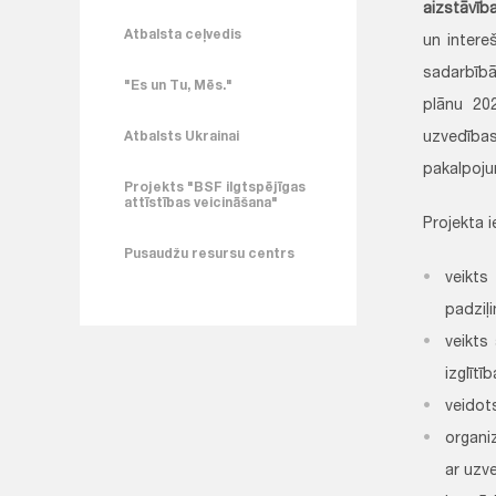
aizstāvīb
Atbalsta ceļvedis
un intere
sadarbībā
"Es un Tu, Mēs."
plānu 20
Atbalsts Ukrainai
uzvedība
pakalpoju
Projekts "BSF ilgtspējīgas
attīstības veicināšana"
Projekta i
Pusaudžu resursu centrs
veikts
padziļi
veikts
izglītī
veidots
organi
ar uzv