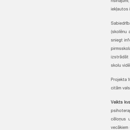
risinājum
iekļautos 
Sabiedrīb
(skolēnu 
sniegt inf
pirmssko
izstrādāt
skolu vidē
Projekta ī
citām val
Veikts kva
psihoterap
cēloņus u
vecākiem 