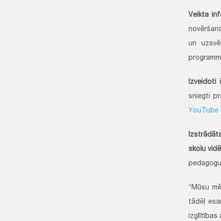
Veikta in
novēršana
un uzsvē
programm
Izveidoti 
sniegti p
YouTube 
Izstrādāt
skolu vidē
pedagogu 
“Mūsu mērķ
tādēļ esa
izglītības