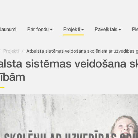
Jaunumi
Par fondu
Projekti
Paveiktais
Pi
/
Projekti
/
Atbalsta sistēmas veidošana skolēniem ar uzvedības 
alsta sistēmas veidošana s
tībām