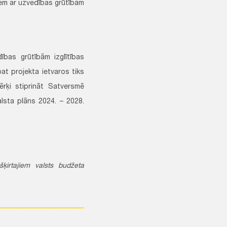
iem ar uzvedības grūtībām
ības grūtībām izglītības
at projekta ietvaros tiks
ērķi stiprināt Satversmē
alsta plāns 2024. – 2028.
šķirtajiem valsts budžeta
________________________