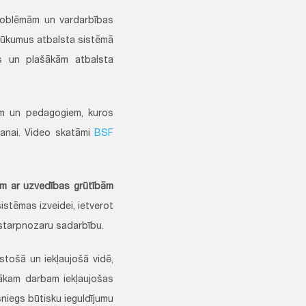
roblēmām un vardarbības
trūkumus atbalsta sistēmā
as un plašākām atbalsta
em un pedagogiem, kuros
āšanai. Video skatāmi
BSF
iem ar uzvedības grūtībām
istēmas izveidei, ietverot
starpnozaru sadarbību.
lstošā un iekļaujošā vidē,
mākam darbam iekļaujošas
 sniegs būtisku ieguldījumu