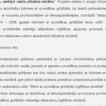
a, veidojot valsts atbalsta sistēmu
”. Projekta mērķis ir sniegt infor
šu aizstāvību bērniem ar uzvedības grūtībām, tai skaitā pirmsskola
 ar nozares profesionāļiem un lēmumpieņēmējiem, izstrādāt “Iekļau
24. – 2028. gadam bērniem ar uzvedības grūtībām skolu vidē”,
s problēmām sekmīgu iekļaušanu izglītības apguves procesā,
mu iekļaušanu valsts apmaksātā atbalsta sistēmā.
etvaros tiks:
 kvalitatīvais pētījums sadarbībā ar Latvijas Universitātes pētni
nāti intervēti vecāki, jaunieši ar agresīvu uzvedības pieredzi un peda
 analītiskais pētījums par citu valstu praksi (pieredzi) ar bērniem 
bas sistēmā, gan pētot labās prakses piemērus starpinstitucionālai s
 raidierakstu cikls “Bērni ar uzvedības grūtībām izglītības sistēmā”;
zētas diskusijas un domnīcas, ar lēmumpieņēmēju un nozares profesi
edības grūtībām veiksmīgu iekļaušanu izglītības sistēmā;