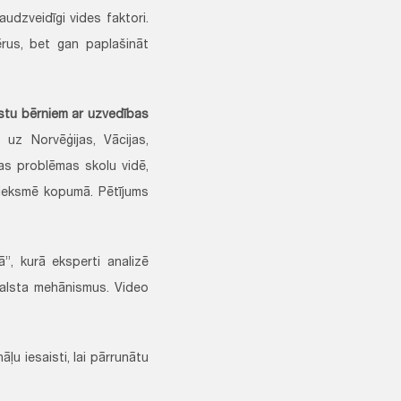
udzveidīgi vides faktori.
rus, bet gan paplašināt
alstu bērniem ar uzvedības
 uz Norvēģijas, Vācijas,
bas problēmas skolu vidē,
ttieksmē kopumā. Pētījums
”, kurā eksperti analizē
balsta mehānismus. Video
u iesaisti, lai pārrunātu