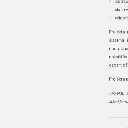
izstrā
skolu v
veidoti
Projekta 
sistēmā i
nodrošinā
noteiktās
gadam bēr
Projekta ī
Projektu 
līdzekļiem
_________