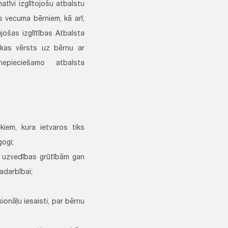
matīvi izglītojošu atbalstu
s vecuma bērniem, kā arī,
jošas izglītības Atbalsta
 kas vērsts uz bērnu ar
 nepieciešamo atbalsta
ekiem, kura ietvaros tiks
gogi;
ar uzvedības grūtībām gan
adarbībai;
onāļu iesaisti, par bērnu