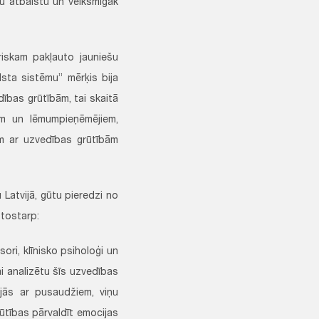
mtu atbalstu un veiksmīgāk
riskam pakļauto jauniešu
lsta sistēmu” mērķis bija
dības grūtībām, tai skaitā
em un lēmumpieņēmējiem,
em ar uzvedības grūtībām
u Latvijā, gūtu pieredzi no
 tostarp:
ori, klīnisko psiholoģi un
ai analizētu šīs uzvedības
ijās ar pusaudžiem, viņu
tības pārvaldīt emocijas