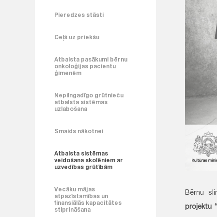
Pieredzes stāsti
Ceļš uz priekšu
Atbalsta pasākumi bērnu
onkoloģijas pacientu
ģimenēm
Nepilngadīgo grūtnieču
atbalsta sistēmas
uzlabošana
Smaids nākotnei
Atbalsta sistēmas
veidošana skolēniem ar
uzvedības grūtībām
Vecāku mājas
Bērnu sl
atpazīstamības un
finansiālās kapacitātes
projektu 
stiprināšana