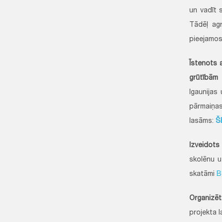
un vadīt 
Tādēļ agr
pieejamos
Īstenots 
grūtībām 
Igaunijas
pārmaiņas
lasāms:
Š
Izveidots 
skolēnu u
skatāmi
B
Organizēt
projekta 