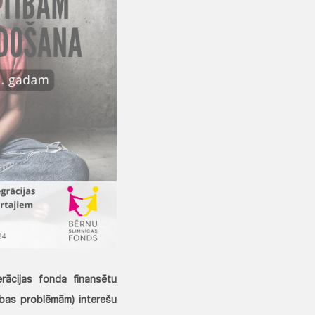
erācijas fonda finansētu
ības problēmām) interešu