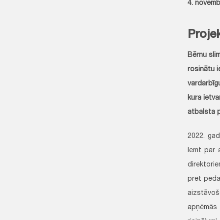
4. novemb
Proje
Bērnu sli
rosinātu i
vardarbīg
kura ietva
atbalsta p
2022. gad
lemt par 
direktori
pret peda
aizstāvoš
apņēmās r