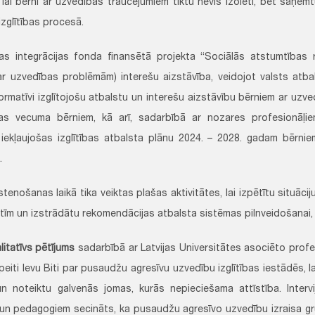
i, lai bērni ar uzvedības traucējumiem tiktu nevis izolēti, bet saņe
izglītības procesā.
as integrācijas fonda finansētā projekta “Sociālās atstumtības 
ar uzvedības problēmām) interešu aizstāvība, veidojot valsts atba
ormatīvi izglītojošu atbalstu un interešu aizstāvību bērniem ar uzve
las vecuma bērniem, kā arī, sadarbībā ar nozares profesionāļi
 iekļaujošas izglītības atbalsta plānu 2024. – 2028. gadam bērni
.
stenošanas laikā tika veiktas plašas aktivitātes, lai izpētītu situācij
stīm un izstrādātu rekomendācijas atbalsta sistēmas pilnveidošanai,
litatīvs pētījums
sadarbībā ar Latvijas Universitātes asociēto profes
eiti Ievu Biti par pusaudžu agresīvu uzvedību izglītības iestādēs, l
n noteiktu galvenās jomas, kurās nepieciešama attīstība. Interv
un pedagogiem secināts, ka pusaudžu agresīvo uzvedību izraisa grū