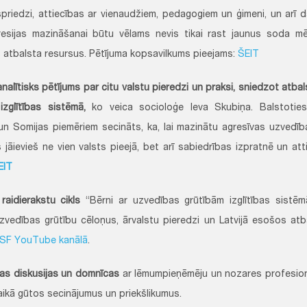
spriedzi, attiecības ar vienaudžiem, pedagogiem un ģimeni, un arī da
esijas mazināšanai būtu vēlams nevis tikai rast jaunus soda mē
 atbalsta resursus. Pētījuma kopsavilkums pieejams:
ŠEIT
analītisks pētījums par citu valstu pieredzi un praksi, sniedzot atb
izglītības sistēmā,
ko veica socioloģe Ieva Skubiņa. Balstoties
 un Somijas piemēriem secināts, ka, lai mazinātu agresīvas uzvedī
 jāievieš ne vien valsts pieejā, bet arī sabiedrības izpratnē un a
EIT
raidierakstu cikls
“Bērni ar uzvedības grūtībām izglītības sistēmā
zvedības grūtību cēloņus, ārvalstu pieredzi un Latvijā esošos at
SF YouTube kanālā
.
as diskusijas un domnīcas
ar lēmumpieņēmēju un nozares profesionāļ
laikā gūtos secinājumus un priekšlikumus.