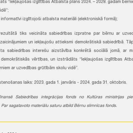
dāts “Iekļaujošas izglītības Atbalsta plāns 2024. – 2028. gadam bērn
idē”;
 informatīvi izglītojoši atbalsta materiāli (elektroniskā formā);
rezultātā tiks veicināta sabiedrības izpratne par bērnu ar uzved
zaicinājumiem un iekļaujošu attieksmi demokrātiskā sabiedrībā. Tāp
ta sabiedrības interešu aizstāvība konkrētā sociālā jomā, ar m
 demokrātiskās vērtības, un izstrādāts “Iekļaujošas izglītības Atb
niem ar uzvedības grūtībām skolu vidē”.
stenošanas laiks: 2023. gada 1. janvāris - 2024. gada 31. oktobris.
finansē Sabiedrības integrācijas fonds no Kultūras ministrijas pie
. Par sagatavoto materiālu saturu atbild Bērnu slimnīcas fonds.
________________________________________________________________