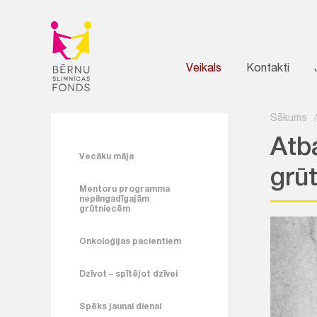
Veikals
Kontakti
Sākums
Atb
Vecāku māja
grū
Mentoru programma
nepilngadīgajām
grūtniecēm
Onkoloģijas pacientiem
Dzīvot – spītējot dzīvei
Spēks jaunai dienai