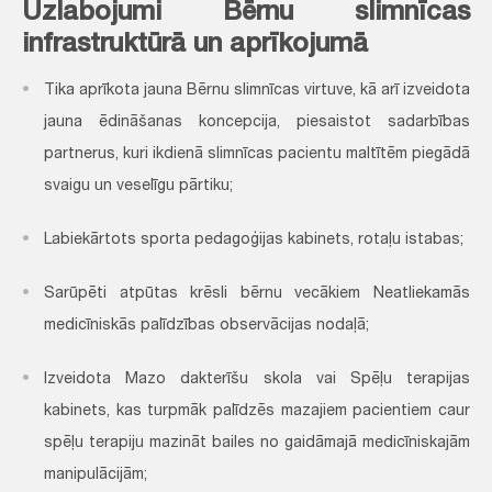
Uzlabojumi Bērnu slimnīcas
infrastruktūrā un aprīkojumā
Tika aprīkota jauna Bērnu slimnīcas virtuve, kā arī izveidota
jauna ēdināšanas koncepcija, piesaistot sadarbības
partnerus, kuri ikdienā slimnīcas pacientu maltītēm piegādā
svaigu un veselīgu pārtiku;
Labiekārtots sporta pedagoģijas kabinets, rotaļu istabas;
Sarūpēti atpūtas krēsli bērnu vecākiem Neatliekamās
medicīniskās palīdzības observācijas nodaļā;
Izveidota Mazo dakterīšu skola vai Spēļu terapijas
kabinets, kas turpmāk palīdzēs mazajiem pacientiem caur
spēļu terapiju mazināt bailes no gaidāmajā medicīniskajām
manipulācijām;