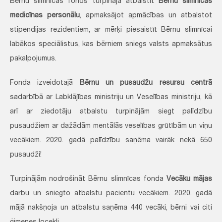
Bērnu slimnīcas fonds turpināja atbalstīt
Bērnu slimnīcas
medicīnas personālu
, apmaksājot apmācības un atbalstot
stipendijas rezidentiem, ar mērķi piesaistīt Bērnu slimnīcai
labākos speciālistus, kas bērniem sniegs valsts apmaksātus
pakalpojumus.
Fonda izveidotajā
Bērnu un pusaudžu resursu centrā
sadarbībā ar Labklājības ministriju un Veselības ministriju, kā
arī ar ziedotāju atbalstu turpinājām siegt palīdzību
pusaudžiem ar dažādām mentālās veselības grūtībām un viņu
vecākiem. 2020. gadā palīdzību saņēma vairāk nekā 650
pusaudži!
Turpinājām nodrošināt Bērnu slimnīcas fonda
Vecāku mājas
darbu un sniegto atbalstu pacientu vecākiem. 2020. gadā
mājā nakšņoja un atbalstu saņēma 440 vecāki, bērni vai citi