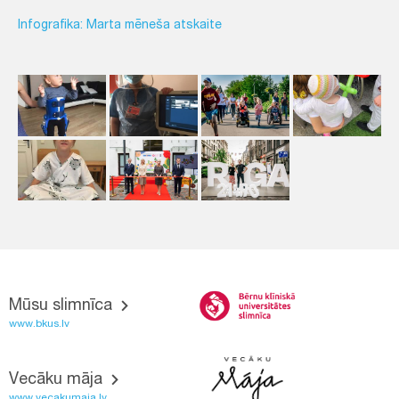
Infografika: Marta mēneša atskaite
Mūsu slimnīca
www.bkus.lv
Vecāku māja
www.vecakumaja.lv