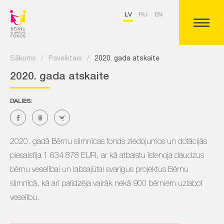
LV
RU
EN
Sākums
/
Paveiktais
/
2020. gada atskaite
2020. gada atskaite
DALIES:
2020. gadā Bērnu slimnīcas fonds ziedojumos un dotācijās
piesaistīja 1 634 878 EUR, ar kā atbalstu īstenoja daudzus
bērnu veselībai un labsajūtai svarīgus projektus Bērnu
slimnīcā, kā arī palīdzēja vairāk nekā 900 bērniem uzlabot
veselību.