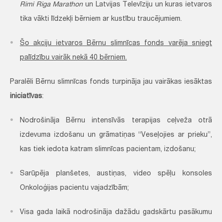
Rimi Riga Marathon
un Latvijas Televīziju un kuras ietvaros
tika vākti līdzekļi bērniem ar kustību traucējumiem.
Šo akciju ietvaros Bērnu slimnīcas fonds varēja sniegt
palīdzību vairāk nekā 40 bērniem.
Paralēli Bērnu slimnīcas fonds turpināja jau vairākas iesāktas
iniciatīvas
:
Nodrošināja Bērnu intensīvās terapijas ceļveža otrā
izdevuma izdošanu un grāmatiņas “Veseļojies ar prieku”,
kas tiek iedota katram slimnīcas pacientam, izdošanu;
Sarūpēja planšetes, austiņas, video spēļu konsoles
Onkoloģijas pacientu vajadzībām;
Visa gada laikā nodrošināja dažādu gadskārtu pasākumu