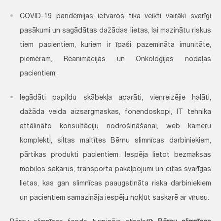
COVID-19 pandēmijas ietvaros tika veikti vairāki svarīgi
pasākumi un sagādātas dažādas lietas, lai mazinātu riskus
tiem pacientiem, kuriem ir īpaši pazemināta imunitāte,
piemēram, Reanimācijas un Onkoloģijas nodaļas
pacientiem;
Iegādāti papildu skābekļa aparāti, vienreizējie halāti,
dažāda veida aizsargmaskas, fonendoskopi, IT tehnika
attālināto konsultāciju nodrošināšanai, web kameru
komplekti, siltas maltītes Bērnu slimnīcas darbiniekiem,
pārtikas produkti pacientiem. Iespēja lietot bezmaksas
mobilos sakarus, transporta pakalpojumi un citas svarīgas
lietas, kas gan slimnīcas paaugstināta riska darbiniekiem
un pacientiem samazināja iespēju nokļūt saskarē ar vīrusu.