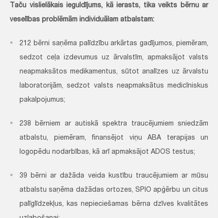
Taču vislielākais ieguldījums, kā ierasts, tika veikts bērnu ar
veselības problēmām individuālam atbalstam:
212 bērni saņēma palīdzību arkārtas gadījumos, piemēram,
sedzot ceļa izdevumus uz ārvalstīm, apmaksājot valsts
neapmaksātos medikamentus, sūtot analīzes uz ārvalstu
laboratorijām, sedzot valsts neapmaksātus medicīniskus
pakalpojumus;
238 bērniem ar autiskā spektra traucējumiem sniedzām
atbalstu, piemēram, finansējot viņu ABA terapijas un
logopēdu nodarbības, kā arī apmaksājot ADOS testus;
39 bērni ar dažāda veida kustību traucējumiem ar mūsu
atbalstu saņēma dažādas ortozes, SPIO apģērbu un citus
palīglīdzekļus, kas nepieciešamas bērna dzīves kvalitātes