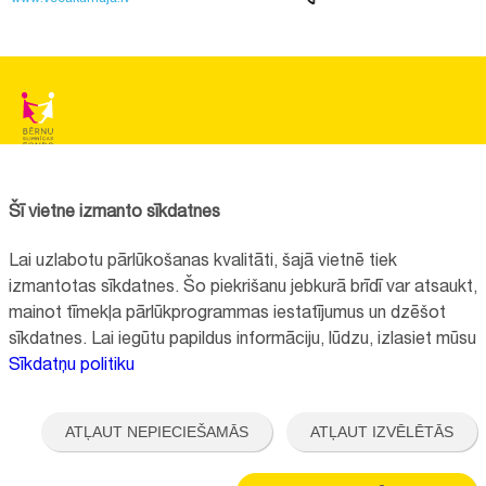
BĒRNU SLIMNĪCAS FONDS
Reģistrācijas nr.:
40008057120
Šī vietne izmanto sīkdatnes
Adrese:
Vienības gatve 45, Rīga, LV1004, Latvija
Lai uzlabotu pārlūkošanas kvalitāti, šajā vietnē tiek
+371 67064475
izmantotas sīkdatnes. Šo piekrišanu jebkurā brīdī var atsaukt,
mainot tīmekļa pārlūkprogrammas iestatījumus un dzēšot
sīkdatnes. Lai iegūtu papildus informāciju, lūdzu, izlasiet mūsu
Visi kontakti
Sīkdatņu politiku
Vietnes funkcionalitāte uzlabota EEZ un Norvēģijas grantu programmas
"Aktīvo iedzīvotāju fonds" finansētā projekta "
Bērnu slimnīcas fonda
ATĻAUT NEPIECIEŠAMĀS
ATĻAUT IZVĒLĒTĀS
ilgtspējīgas attīstības veicināšana
" ietvaros.