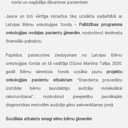
norisi un sagādāja dāvaniņas pacientiem.
Jauna un ļoti vērtīga iniciatīva tika uzsākta sadarbībā ar
Latvijas Bērnu onkoloģijas fondu –
Palīdzības programma
onkoloģijas nodaļas pacientu ģimenēm
, nodrošinot ikmēneša
finansiālu pabalstu.
Papildus, pateicoties ziedojumam no Latvijas Bērnu
onkoloģijas fonda un tā vadītāja Džona Martina Tallija, 2020.
gadā Bērnu slimnīcas fonds uzsāka jaunu
projektu
onkoloģijas pacientu atbalstam
“Standarta procedūru
izstrāde bērnu ļaundabīgo audzēju molekulārai
raksturošanai”, nodrošinot pieejamību jaunākajām
diagnostikas metodēm audzēja gēnu sekvenēšanas jomā.
Sociālais atbalsts smagi slimu bērnu ģimenēm