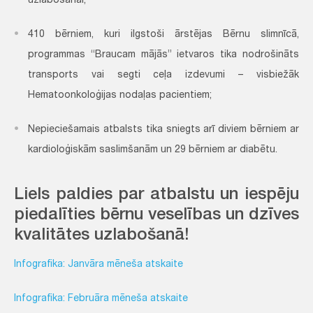
uzlabošanai;
410 bērniem, kuri ilgstoši ārstējas Bērnu slimnīcā,
programmas “Braucam mājās” ietvaros tika nodrošināts
transports vai segti ceļa izdevumi – visbiežāk
Hematoonkoloģijas nodaļas pacientiem;
Nepieciešamais atbalsts tika sniegts arī diviem bērniem ar
kardioloģiskām saslimšanām un 29 bērniem ar diabētu.
Liels paldies par atbalstu un iespēju
piedalīties bērnu veselības un dzīves
kvalitātes uzlabošanā!
Infografika: Janvāra mēneša atskaite
Infografika: Februāra mēneša atskaite