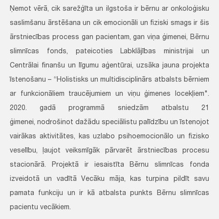
Ņemot vērā, cik sarežģīta un ilgstoša ir bērnu ar onkoloģisku
saslimšanu ārstēšana un cik emocionāli un fiziski smags ir šis
ārstniecības process gan pacientam, gan viņa ģimenei, Bērnu
slimnīcas fonds, pateicoties Labklājības ministrijai un
Centrālai finanšu un līgumu aģentūrai, uzsāka jauna projekta
īstenošanu – “Holistisks un multidisciplinārs atbalsts bērniem
ar funkcionāliem traucējumiem un viņu ģimenes locekļiem".
2020. gadā programmā sniedzām atbalstu 21
ģimenei, nodrošinot dažādu speciālistu palīdzību un īstenojot
vairākas aktivitātes, kas uzlabo psihoemocionālo un fizisko
veselību, ļaujot veiksmīgāk pārvarēt ārstniecības procesu
stacionārā. Projektā ir iesaistīta Bērnu slimnīcas fonda
izveidotā un vadītā Vecāku māja, kas turpina pildīt savu
pamata funkciju un ir kā atbalsta punkts Bērnu slimnīcas
pacientu vecākiem.