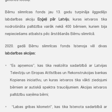
ģimenes locekļi.
Bērnu slimnīcas fonds jau 13. gadu turpināja ilggadējo
labdarības akciju
Eņģeļi pār Latviju
, kuras ietvaros tika
nodrošināta palīdzība vairāk nekā 400 bērniem, kuriem bija
nepieciešams atbalsts pēc ārstēšanās Bērnu slimnīcā.
2020. gadā Bērnu slimnīcas fonds īstenoja vēl divas
labdarības akcijas:
“Es apņemos”, kas tika realizēta sadarbībā ar Latvijas
Televīziju un Eiropas Attīstības un Rekonstrukcijas bankas
Kopienas iniciatīvu, un kuras ietvaros tika vākti ziedojumi
bērniem ar autiskā spektra traucējumiem. Akcijas ietvaros
palīdzību saņēma bērni;
“Labas gribas kilometri”, kas tika īstenota sadarbībā ar