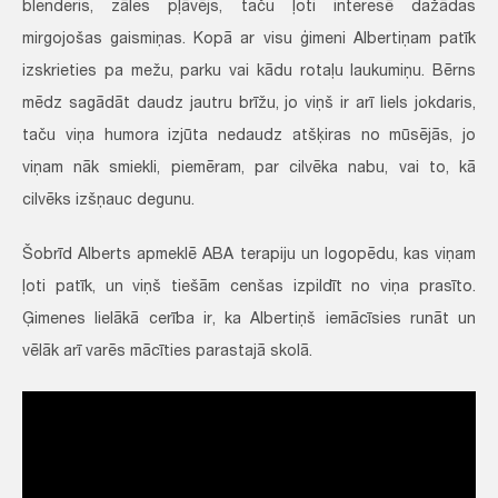
blenderis, zāles pļāvējs, taču ļoti interesē dažādas
mirgojošas gaismiņas. Kopā ar visu ģimeni Albertiņam patīk
izskrieties pa mežu, parku vai kādu rotaļu laukumiņu. Bērns
mēdz sagādāt daudz jautru brīžu, jo viņš ir arī liels jokdaris,
taču viņa humora izjūta nedaudz atšķiras no mūsējās, jo
viņam nāk smiekli, piemēram, par cilvēka nabu, vai to, kā
cilvēks izšņauc degunu.
Šobrīd Alberts apmeklē ABA terapiju un logopēdu, kas viņam
ļoti patīk, un viņš tiešām cenšas izpildīt no viņa prasīto.
Ģimenes lielākā cerība ir, ka Albertiņš iemācīsies runāt un
vēlāk arī varēs mācīties parastajā skolā.