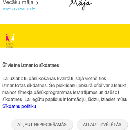
Vecāku māja
www.vecakumaja.lv
BĒRNU SLIMNĪCAS FONDS
Reģistrācijas nr.:
40008057120
Šī vietne izmanto sīkdatnes
Adrese:
Vienības gatve 45, Rīga, LV1004, Latvija
Lai uzlabotu pārlūkošanas kvalitāti, šajā vietnē tiek
+371 67064475
izmantotas sīkdatnes. Šo piekrišanu jebkurā brīdī var atsaukt,
mainot tīmekļa pārlūkprogrammas iestatījumus un dzēšot
sīkdatnes. Lai iegūtu papildus informāciju, lūdzu, izlasiet mūsu
Visi kontakti
Sīkdatņu politiku
Vietnes funkcionalitāte uzlabota EEZ un Norvēģijas grantu programmas
"Aktīvo iedzīvotāju fonds" finansētā projekta "
Bērnu slimnīcas fonda
ATĻAUT NEPIECIEŠAMĀS
ATĻAUT IZVĒLĒTĀS
ilgtspējīgas attīstības veicināšana
" ietvaros.