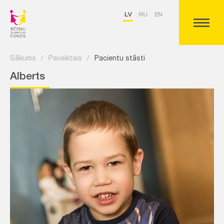
LV
RU
EN
Sākums
/
Paveiktais
/
Pacientu stāsti
Alberts