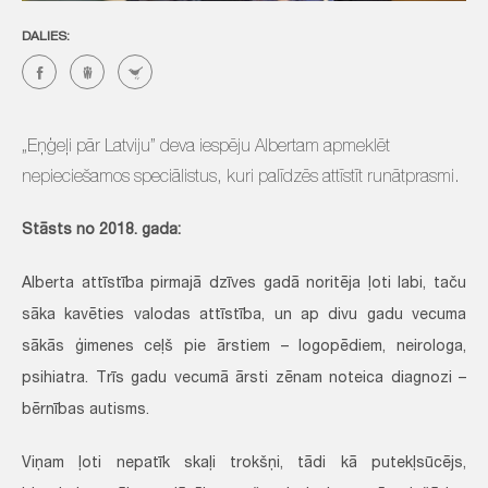
DALIES:
„Eņģeļi pār Latviju” deva iespēju Albertam apmeklēt
nepieciešamos speciālistus, kuri palīdzēs attīstīt runātprasmi.
Stāsts no 2018. gada:
Alberta attīstība pirmajā dzīves gadā noritēja ļoti labi, taču
sāka kavēties valodas attīstība, un ap divu gadu vecuma
sākās ģimenes ceļš pie ārstiem – logopēdiem, neirologa,
psihiatra. Trīs gadu vecumā ārsti zēnam noteica diagnozi –
bērnības autisms.
Viņam ļoti nepatīk skaļi trokšņi, tādi kā putekļsūcējs,