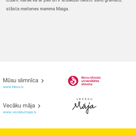
izdarīt vairāk kā ar peli un ir atsākusi rakstīt savu grāmatu,"
stāsta meitenes mamma Maiga.
Mūsu slimnīca
www.bkus.lv
Vecāku māja
www.vecakumaja.lv