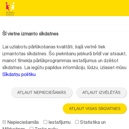
BĒRNU SLIMNĪCAS FONDS
Reģistrācijas nr.:
40008057120
Šī vietne izmanto sīkdatnes
Adrese:
Vienības gatve 45, Rīga, LV1004, Latvija
Lai uzlabotu pārlūkošanas kvalitāti, šajā vietnē tiek
+371 67064475
izmantotas sīkdatnes. Šo piekrišanu jebkurā brīdī var atsaukt,
mainot tīmekļa pārlūkprogrammas iestatījumus un dzēšot
sīkdatnes. Lai iegūtu papildus informāciju, lūdzu, izlasiet mūsu
Visi kontakti
Sīkdatņu politiku
Vietnes funkcionalitāte uzlabota EEZ un Norvēģijas grantu programmas
"Aktīvo iedzīvotāju fonds" finansētā projekta "
Bērnu slimnīcas fonda
ATĻAUT NEPIECIEŠAMĀS
ATĻAUT IZVĒLĒTĀS
ilgtspējīgas attīstības veicināšana
" ietvaros.
ATĻAUT VISAS SĪKDATNES
Nepieciešamās
Iestatījumu
Statistika un