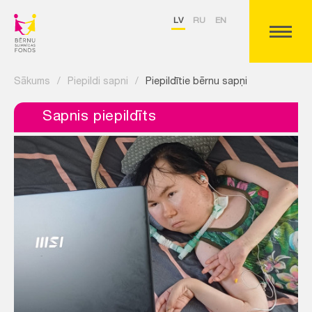
LV
RU
EN
Sākums
/
Piepildi sapni
/
Piepildītie bērnu sapņi
Sapnis piepildīts