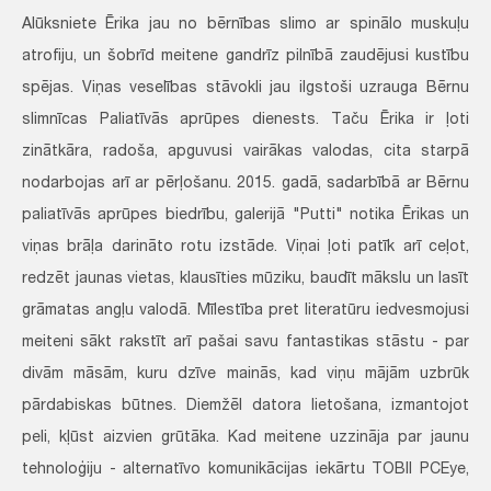
Alūksniete Ērika jau no bērnības slimo ar spinālo muskuļu
atrofiju, un šobrīd meitene gandrīz pilnībā zaudējusi kustību
spējas. Viņas veselības stāvokli jau ilgstoši uzrauga Bērnu
slimnīcas Paliatīvās aprūpes dienests. Taču Ērika ir ļoti
zinātkāra, radoša, apguvusi vairākas valodas, cita starpā
nodarbojas arī ar pērļošanu. 2015. gadā, sadarbībā ar Bērnu
paliatīvās aprūpes biedrību, galerijā "Putti" notika Ērikas un
viņas brāļa darināto rotu izstāde. Viņai ļoti patīk arī ceļot,
redzēt jaunas vietas, klausīties mūziku, baudīt mākslu un lasīt
grāmatas angļu valodā. Mīlestība pret literatūru iedvesmojusi
meiteni sākt rakstīt arī pašai savu fantastikas stāstu - par
divām māsām, kuru dzīve mainās, kad viņu mājām uzbrūk
pārdabiskas būtnes. Diemžēl datora lietošana, izmantojot
peli, kļūst aizvien grūtāka. Kad meitene uzzināja par jaunu
tehnoloģiju - alternatīvo komunikācijas iekārtu TOBII PCEye,