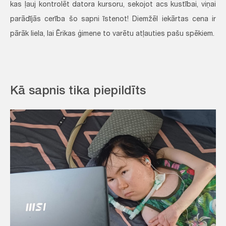
kas ļauj kontrolēt datora kursoru, sekojot acs kustībai, viņai
parādījās cerība šo sapni īstenot! Diemžēl iekārtas cena ir
pārāk liela, lai Ērikas ģimene to varētu atļauties pašu spēkiem.
Kā sapnis tika piepildīts