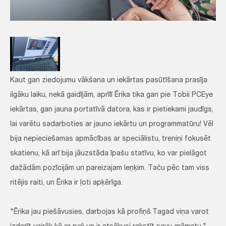
Kaut gan ziedojumu vākšana un iekārtas pasūtīšana prasīja
ilgāku laiku, nekā gaidījām, aprīlī Ērika tika gan pie Tobii PCEye
iekārtas, gan jauna portatīvā datora, kas ir pietiekami jaudīgs,
lai varētu sadarboties ar jauno iekārtu un programmatūru! Vēl
bija nepieciešamas apmācības ar speciālistu, treniņi fokusēt
skatienu, kā arī bija jāuzstāda īpašu statīvu, ko var pielāgot
dažādām pozīcijām un pareizajam leņķim. Taču pēc tam viss
ritējis raiti, un Ērika ir ļoti apķērīga.
"Ērika jau piešāvusies, darbojas kā profiņš.Tagad viņa varot