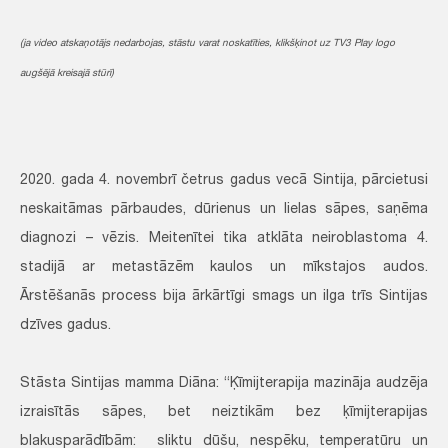
(ja video atskaņotājs nedarbojas, stāstu varat noskatīties, klikšķinot uz TV3 Play logo
augšējā kreisajā stūrī)
2020. gada 4. novembrī četrus gadus vecā Sintija, pārcietusi
neskaitāmas pārbaudes, dūrienus un lielas sāpes, saņēma
diagnozi – vēzis. Meitenītei tika atklāta neiroblastoma 4.
stadijā ar metastāzēm kaulos un mīkstajos audos.
Ārstēšanās process bija ārkārtīgi smags un ilga trīs Sintijas
dzīves gadus.
Stāsta Sintijas mamma Diāna: “Ķīmijterapija mazināja audzēja
izraisītās sāpes, bet neiztikām bez ķīmijterapijas
blakusparādībām: sliktu dūšu, nespēku, temperatūru un