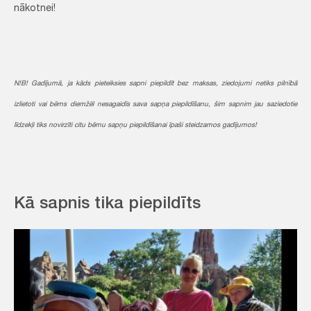
nākotnei!
N!B! Gadījumā, ja kāds pieteiksies sapni piepildīt bez maksas, ziedojumi netiks pilnībā
izlietoti vai bērns diemžēl nesagaidīs sava sapņa piepildīšanu, šim sapnim jau saziedotie
līdzekļi tiks novirzīti citu bērnu sapņu piepildīšanai īpaši steidzamos gadījumos!
Kā sapnis tika piepildīts