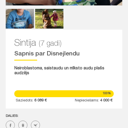
Sintija
(7 gadi)
Sapnis par Disnejlendu
Neiroblastoma, saistaudu un mīksto audu plašs
audzējs
100%
Saziedots:
6 089 €
Nepieciešams:
4 000 €
DALIES: