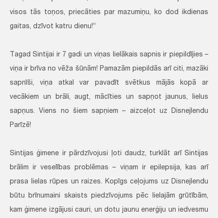
visos tās toņos, priecāties par mazumiņu, ko dod ikdienas
gaitas, dzīvot katru dienu!”
Tagad Sintijai ir 7 gadi un viņas lielākais sapnis ir piepildījies –
viņa ir brīva no vēža šūnām! Pamazām piepildās arī citi, mazāki
sapnīši, viņa atkal var pavadīt svētkus mājās kopā ar
vecākiem un brāli, augt, mācīties un sapņot jaunus, lielus
sapņus. Viens no šiem sapņiem – aizceļot uz Disnejlendu
Parīzē!
Sintijas ģimene ir pārdzīvojusi ļoti daudz, turklāt arī Sintijas
brālim ir veselības problēmas – viņam ir epilepsija, kas arī
prasa lielas rūpes un raizes. Kopīgs ceļojums uz Disnejlendu
būtu brīnumaini skaists piedzīvojums pēc lielajām grūtībām,
kam ģimene izgājusi cauri, un dotu jaunu enerģiju un iedvesmu