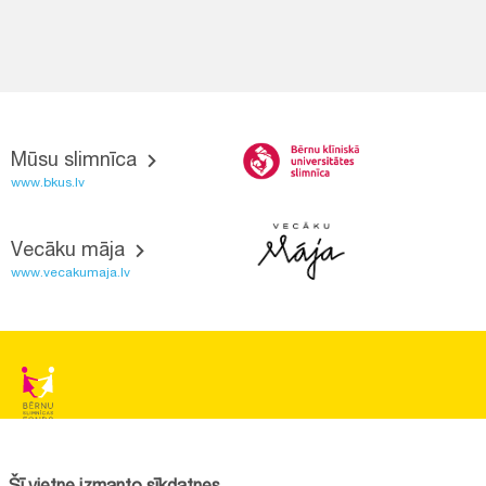
Mūsu slimnīca
www.bkus.lv
Vecāku māja
www.vecakumaja.lv
BĒRNU SLIMNĪCAS FONDS
Reģistrācijas nr.:
40008057120