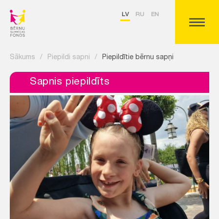
LV
RU
EN
Sākums
/
Piepildi sapni
/
Piepildītie bērnu sapņi
Sapnis piepildīts