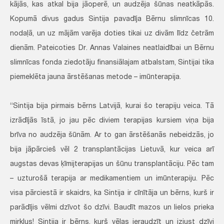
kājās, kas atkal bija jāoperē, un audzēja šūnas neatkāpās.
Kopumā divus gadus Sintija pavadīja Bērnu slimnīcas 10.
nodaļā, un uz mājām varēja doties tikai uz divām līdz četrām
dienām. Pateicoties Dr. Annas Valaines neatlaidībai un Bērnu
slimnīcas fonda ziedotāju finansiālajam atbalstam, Sintijai tika
piemeklēta jauna ārstēšanas metode – imūnterapija.
“Sintija bija pirmais bērns Latvijā, kurai šo terapiju veica. Tā
izrādījās īstā, jo jau pēc diviem terapijas kursiem viņa bija
brīva no audzēja šūnām. Ar to gan ārstēšanās nebeidzās, jo
bija jāpārcieš vēl 2 transplantācijas Lietuvā, kur veica arī
augstas devas ķīmijterapijas un šūnu transplantāciju. Pēc tam
– uzturošā terapija ar medikamentiem un imūnterapiju. Pēc
visa pārciestā ir skaidrs, ka Sintija ir cīnītāja un bērns, kurš ir
parādījis vēlmi dzīvot šo dzīvi. Baudīt mazos un lielos prieka
mirkļus! Sintija ir bērns, kurš vēlas ieraudzīt un izjust dzīvi