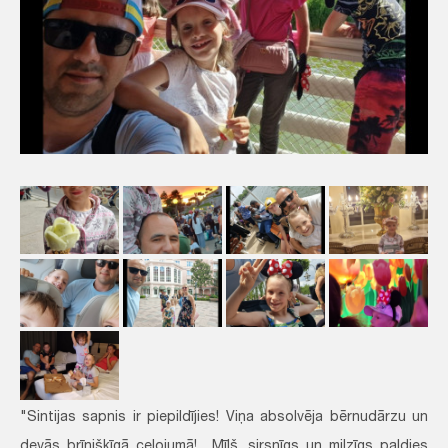
"Sintijas sapnis ir piepildījies! Viņa absolvēja bērnudārzu un
devās brīnišķīgā ceļojumā! Mīļš, sirsnīgs un milzīgs paldies