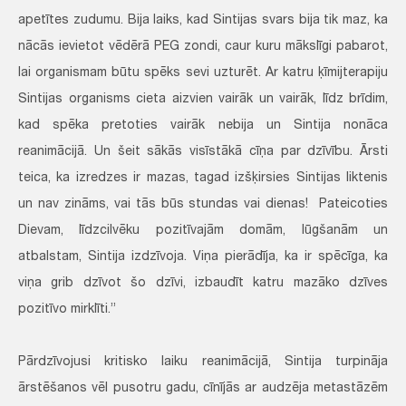
apetītes zudumu. Bija laiks, kad Sintijas svars bija tik maz, ka
nācās ievietot vēdērā PEG zondi, caur kuru mākslīgi pabarot,
lai organismam būtu spēks sevi uzturēt. Ar katru ķīmijterapiju
Sintijas organisms cieta aizvien vairāk un vairāk, līdz brīdim,
kad spēka pretoties vairāk nebija un Sintija nonāca
reanimācijā. Un šeit sākās visīstākā cīņa par dzīvību. Ārsti
teica, ka izredzes ir mazas, tagad izšķirsies Sintijas liktenis
un nav zināms, vai tās būs stundas vai dienas! Pateicoties
Dievam, līdzcilvēku pozitīvajām domām, lūgšanām un
atbalstam, Sintija izdzīvoja. Viņa pierādīja, ka ir spēcīga, ka
viņa grib dzīvot šo dzīvi, izbaudīt katru mazāko dzīves
pozitīvo mirklīti.”
Pārdzīvojusi kritisko laiku reanimācijā, Sintija turpināja
ārstēšanos vēl pusotru gadu, cīnījās ar audzēja metastāzēm