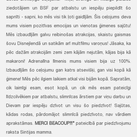
ziedotājiem un BSF par atbalstu un iespēju piepildīt šo
sapnīti - sapni, ko mēs visi tik ļoti gaidījām. Šis ceļojums deva
mums visiem pozitīvas emocijas un vienotas ģimenes sajūtu!
Mēs izbaudījām galvu reibinošas atrakcijas, skaistu gaismas
šovu Disnejlendā un satikām arī multfilmu varoņus! Jāsaka, ka
pēc dažām atrakcijām zemi zem kājām nejutām, kājas bija kā
makaroni! Adrenalīna līmenis mums visiem bija uz 100%.
Izbaudījām šo ceļojumu gan katrs atsevišķi, gan visi kopā kā
ģimene! Mēs pēc ilgiem laikiem atkal visi bijām kopā. Sapratām,
cik laimīgi esam, esot kopā, un cik mēs esam pateicīgi
līdzcilvēkiem par atbalstu, slimnīcas ārstiem par viņu darbu un
Dievam par iespēju dzīvot un visu šo piedzīvot! Sajūtas,
kādas rodas, pārdomājot slimnīcā piedzīvoto, nav vārdiem
aprakstāmas.
MERCI BEACOUP!!!"
pateicībā par piedzīvojumu
raksta Sintijas mamma.