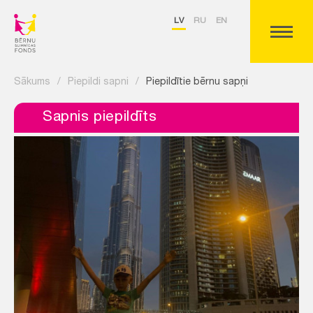
LV
RU
EN
Sākums
/
Piepildi sapni
/
Piepildītie bērnu sapņi
Sapnis piepildīts