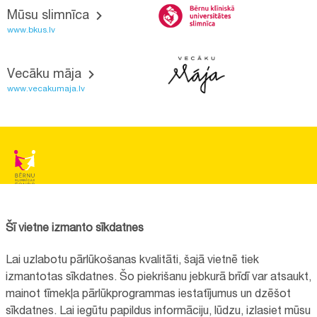
Mūsu slimnīca
www.bkus.lv
Vecāku māja
www.vecakumaja.lv
BĒRNU SLIMNĪCAS FONDS
Reģistrācijas nr.:
40008057120
Šī vietne izmanto sīkdatnes
Adrese:
Vienības gatve 45, Rīga, LV1004, Latvija
Lai uzlabotu pārlūkošanas kvalitāti, šajā vietnē tiek
+371 67064475
izmantotas sīkdatnes. Šo piekrišanu jebkurā brīdī var atsaukt,
mainot tīmekļa pārlūkprogrammas iestatījumus un dzēšot
sīkdatnes. Lai iegūtu papildus informāciju, lūdzu, izlasiet mūsu
Visi kontakti