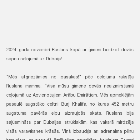
2024. gada novembrī Ruslans kopā ar ģimeni beidzot devās
sapņu ceļojumā uz Dubaiju!
"Mēs atgriezāmies no pasakas!" pēc ceļojuma rakstīja
Ruslana mamma: "Visa mūsu ģimene devās neaizmirstamā
ceļojumā uz Apvienotajiem Arābu Emirātiem. Mēs apmeklējām
pasaulē augstāko celtni Burj Khalifa, no kuras 452 metru
augstuma pavērās elpu aizraujošs skats. Ruslans bija
sajūsmināts par Dubaijas strūklakām, kas vakarā mirdzēja
visās varavīksnes krāsās. Viņš izbaudīja arī adrenalīna pilnu