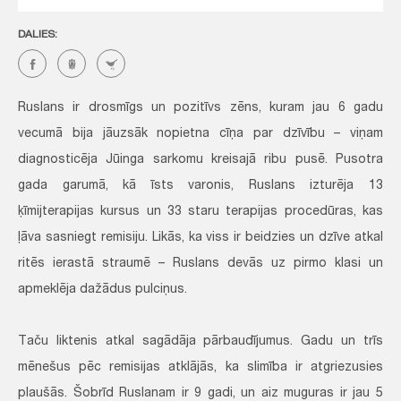
DALIES:
Ruslans ir drosmīgs un pozitīvs zēns, kuram jau 6 gadu
vecumā bija jāuzsāk nopietna cīņa par dzīvību – viņam
diagnosticēja Jūinga sarkomu kreisajā ribu pusē. Pusotra
gada garumā, kā īsts varonis, Ruslans izturēja 13
ķīmijterapijas kursus un 33 staru terapijas procedūras, kas
ļāva sasniegt remisiju. Likās, ka viss ir beidzies un dzīve atkal
ritēs ierastā straumē – Ruslans devās uz pirmo klasi un
apmeklēja dažādus pulciņus.
Taču liktenis atkal sagādāja pārbaudījumus. Gadu un trīs
mēnešus pēc remisijas atklājās, ka slimība ir atgriezusies
plaušās. Šobrīd Ruslanam ir 9 gadi, un aiz muguras ir jau 5