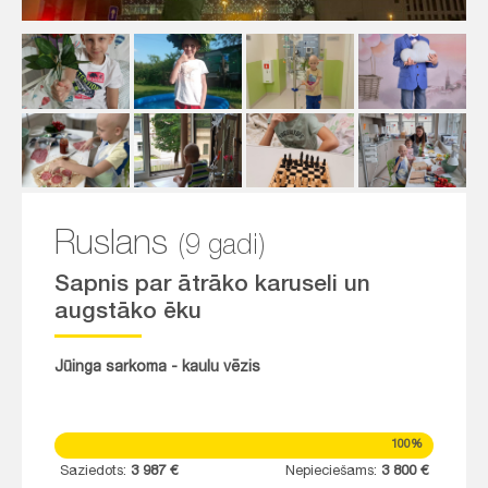
Ruslans
(9 gadi)
Sapnis par ātrāko karuseli un
augstāko ēku
Jūinga sarkoma - kaulu vēzis
100%
Saziedots:
3 987 €
Nepieciešams:
3 800 €