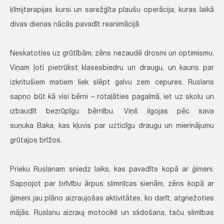
ķīmijterapijas kursi un sarežģīta plaušu operācija, kuras laikā
divas dienas nācās pavadīt reanimācijā.
Neskatoties uz grūtībām, zēns nezaudē drosmi un optimismu.
Viņam ļoti pietrūkst klasesbiedru un draugu, un kauns par
izkritušiem matiem liek slēpt galvu zem cepures. Ruslans
sapņo būt kā visi bērni – rotaļāties pagalmā, iet uz skolu un
izbaudīt bezrūpīgu bērnību. Viņš ilgojas pēc sava
suņuka Baka, kas kļuvis par uzticīgu draugu un mierinājumu
grūtajos brīžos.
Prieku Ruslanam sniedz laiks, kas pavadīts kopā ar ģimeni.
Sapņojot par brīvību ārpus slimnīcas sienām, zēns kopā ar
ģimeni jau plāno aizraujošas aktivitātes, ko darīt, atgriežoties
mājās. Ruslanu aizrauj motocikli un slidošana, taču slimības