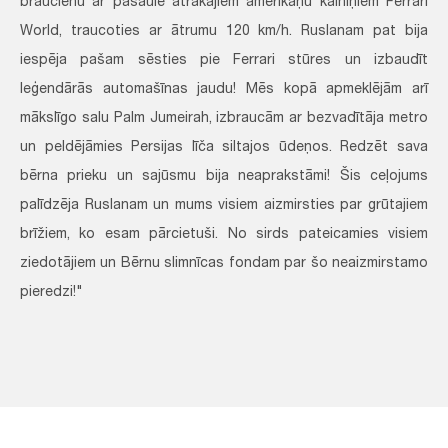
braucienu ar pasaulē ātrākajiem amerikāņu kalniņiem Ferrari
World, traucoties ar ātrumu 120 km/h. Ruslanam pat bija
iespēja pašam sēsties pie Ferrari stūres un izbaudīt
leģendārās automašīnas jaudu! Mēs kopā apmeklējām arī
mākslīgo salu Palm Jumeirah, izbraucām ar bezvadītāja metro
un peldējāmies Persijas līča siltajos ūdeņos. Redzēt sava
bērna prieku un sajūsmu bija neaprakstāmi! Šis ceļojums
palīdzēja Ruslanam un mums visiem aizmirsties par grūtajiem
brīžiem, ko esam pārcietuši. No sirds pateicamies visiem
ziedotājiem un Bērnu slimnīcas fondam par šo neaizmirstamo
pieredzi!"