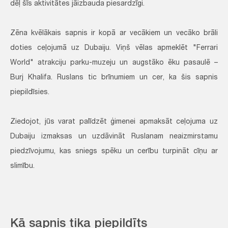
dēļ šīs aktivitātes jāizbauda piesardzīgi.
Zēna kvēlākais sapnis ir kopā ar vecākiem un vecāko brāli
doties ceļojumā uz Dubaiju. Viņš vēlas apmeklēt "Ferrari
World" atrakciju parku-muzeju un augstāko ēku pasaulē –
Burj Khalifa. Ruslans tic brīnumiem un cer, ka šis sapnis
piepildīsies.
Ziedojot, jūs varat palīdzēt ģimenei apmaksāt ceļojuma uz
Dubaiju izmaksas un uzdāvināt Ruslanam neaizmirstamu
piedzīvojumu, kas sniegs spēku un cerību turpināt cīņu ar
slimību.
Kā sapnis tika piepildīts