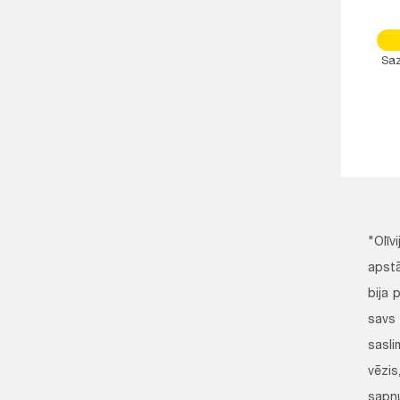
Saz
"Olīv
apstā
bija 
savs 
sasli
vēzis
sapņ