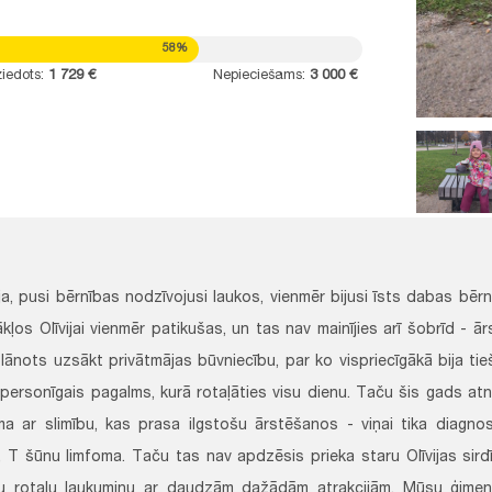
58%
iedots:
1 729 €
Nepieciešams:
3 000 €
ija, pusi bērnības nodzīvojusi laukos, vienmēr bijusi īsts dabas bē
kļos Olīvijai vienmēr patikušas, un tas nav mainījies arī šobrīd - 
plānots uzsākt privātmājas būvniecību, par ko vispriecīgākā bija tieši
personīgais pagalms, kurā rotaļāties visu dienu. Taču šis gads atne
ma ar slimību, kas prasa ilgstošu ārstēšanos - viņai tika diagno
, T šūnu limfoma. Taču tas nav apdzēsis prieka staru Olīvijas sird
u rotaļu laukumiņu ar daudzām dažādām atrakcijām. Mūsu ģimene