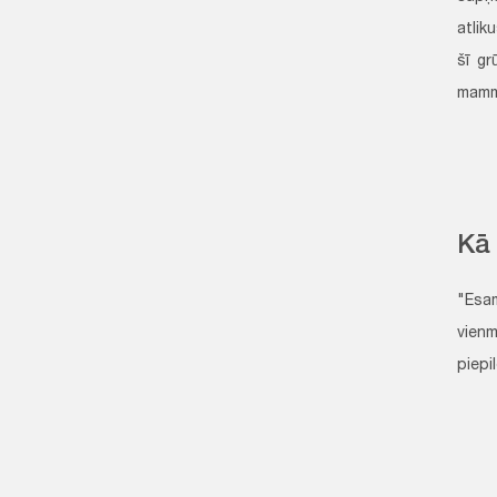
atlik
šī gr
mamm
Kā 
"Esam
vienm
piepi