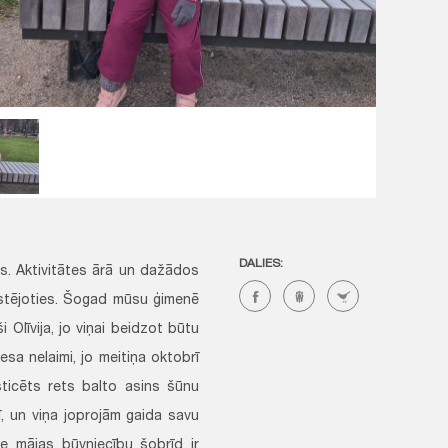
DALIES:
rns. Aktivitātes ārā un dažādos
ārstējoties. Šogad mūsu ģimenē
 Olīvija, jo viņai beidzot būtu
sa nelaimi, jo meitiņa oktobrī
sticēts rets balto asins šūnu
ī, un viņa joprojām gaida savu
 mājas būvniecību šobrīd ir