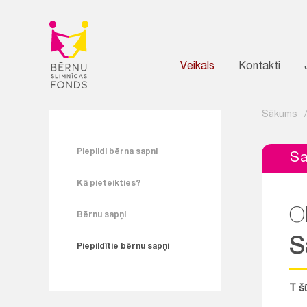
Veikals
Kontakti
Sākums
Piepildi bērna sapni
Sa
Kā pieteikties?
Ol
Bērnu sapņi
S
Piepildītie bērnu sapņi
T š