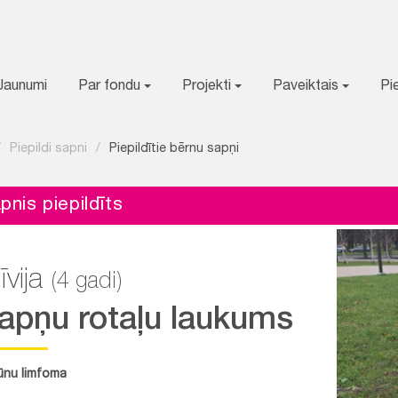
Jaunumi
Par fondu
Projekti
Paveiktais
Pi
/
Piepildi sapni
/
Piepildītie bērnu sapņi
pnis piepildīts
īvija
(4 gadi)
apņu rotaļu laukums
ūnu limfoma