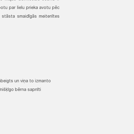
alpotu par lielu prieka avotu pēc
" stāsta smaidīgās meitenītes
 pabeigts un viņa to izmanto
īnišķīgo bērna sapnīti