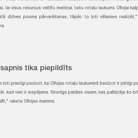
usi, lai visus resursus veltītu meitiņai, taču rotaļu laukums Olīvijai k
ūtā dzīves posma pārvarēšanas, tāpēc to ļoti vēlamies realizēt,
a.
sapnis tika piepildīts
 ļoti priecīgi paziņot, ka Olīvijas rotaļu laukumiņš beidzot ir pilnīgi
ēr, kad vien ir iespējams. Sirsnīgs paldies visiem, kas palīdzēja šo br
ldīt," raksta Olīvijas mamma.