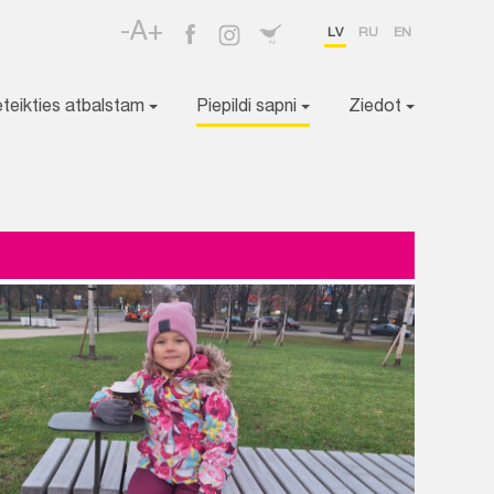
-A+
LV
RU
EN
eteikties atbalstam
Piepildi sapni
Ziedot