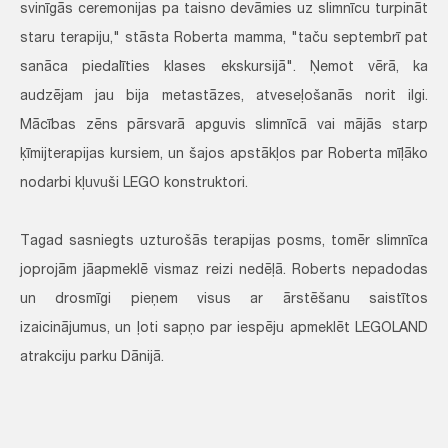
svinīgās ceremonijas pa taisno devāmies uz slimnīcu turpināt
staru terapiju," stāsta Roberta mamma, "taču septembrī pat
sanāca piedalīties klases ekskursijā". Ņemot vērā, ka
audzējam jau bija metastāzes, atveseļošanās norit ilgi.
Mācības zēns pārsvarā apguvis slimnīcā vai mājās starp
ķīmijterapijas kursiem, un šajos apstākļos par Roberta mīļāko
nodarbi kļuvuši LEGO konstruktori.
Tagad sasniegts uzturošās terapijas posms, tomēr slimnīca
joprojām jāapmeklē vismaz reizi nedēļā. Roberts nepadodas
un drosmīgi pieņem visus ar ārstēšanu saistītos
izaicinājumus, un ļoti sapņo par iespēju apmeklēt LEGOLAND
atrakciju parku Dānijā.