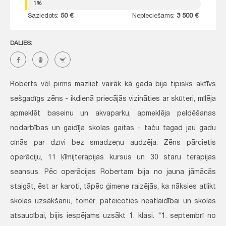
1%
Saziedots:
50 €
Nepieciešams:
3 500 €
DALIES:
Roberts vēl pirms mazliet vairāk kā gada bija tipisks aktīvs
sešgadīgs zēns - ikdienā priecājās vizināties ar skūteri, mīlēja
apmeklēt baseinu un akvaparku, apmeklēja peldēšanas
nodarbības un gaidīja skolas gaitas - taču tagad jau gadu
cīnās par dzīvi bez smadzeņu audzēja. Zēns pārcietis
operāciju, 11 ķīmijterapijas kursus un 30 staru terapijas
seansus. Pēc operācijas Robertam bija no jauna jāmācās
staigāt, ēst ar karoti, tāpēc ģimene raizējās, ka nāksies atlikt
skolas uzsākšanu, tomēr, pateicoties neatlaidībai un skolas
atsaucībai, bijis iespējams uzsākt 1. klasi. "1. septembrī no