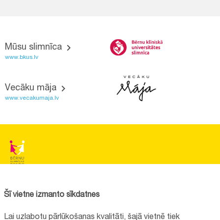
Mūsu slimnīca
www.bkus.lv
Vecāku māja
www.vecakumaja.lv
BĒRNU SLIMNĪCAS FONDS
Reģistrācijas nr.:
40008057120
Šī vietne izmanto sīkdatnes
Adrese:
Vienības gatve 45, Rīga, LV1004, Latvija
Lai uzlabotu pārlūkošanas kvalitāti, šajā vietnē tiek