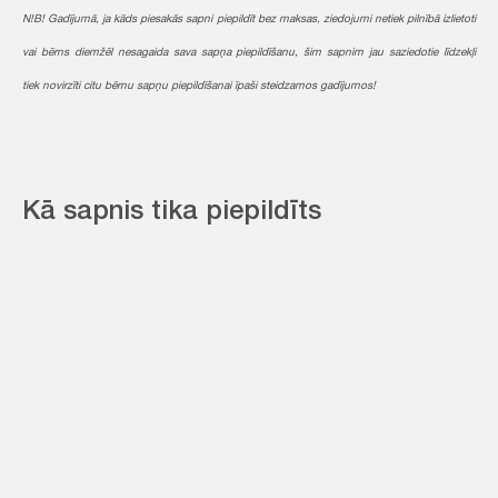
N!B! Gadījumā, ja kāds piesakās sapni piepildīt bez maksas, ziedojumi netiek pilnībā izlietoti
vai bērns diemžēl nesagaida sava sapņa piepildīšanu, šim sapnim jau saziedotie līdzekļi
tiek novirzīti citu bērnu sapņu piepildīšanai īpaši steidzamos gadījumos!
Kā sapnis tika piepildīts