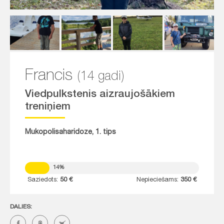
Francis
(14 gadi)
Viedpulkstenis aizraujošākiem
treniņiem
Mukopolisaharidoze, 1. tips
14%
Saziedots:
50 €
Nepieciešams:
350 €
DALIES: