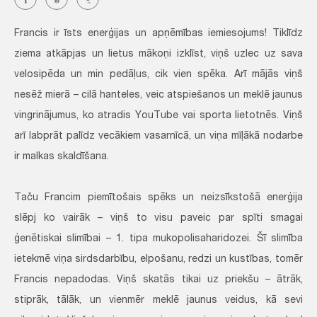
Francis ir īsts enerģijas un apņēmības iemiesojums! Tiklīdz
ziema atkāpjas un lietus mākoņi izklīst, viņš uzlec uz sava
velosipēda un min pedāļus, cik vien spēka. Arī mājās viņš
nesēž mierā – cilā hanteles, veic atspiešanos un meklē jaunus
vingrinājumus, ko atradis YouTube vai sporta lietotnēs. Viņš
arī labprāt palīdz vecākiem vasarnīcā, un viņa mīļākā nodarbe
ir malkas skaldīšana.
Taču Francim piemītošais spēks un neizsīkstošā enerģija
slēpj ko vairāk – viņš to visu paveic par spīti smagai
ģenētiskai slimībai – 1. tipa mukopolisaharidozei. Šī slimība
ietekmē viņa sirdsdarbību, elpošanu, redzi un kustības, tomēr
Francis nepadodas. Viņš skatās tikai uz priekšu – ātrāk,
stiprāk, tālāk, un vienmēr meklē jaunus veidus, kā sevi