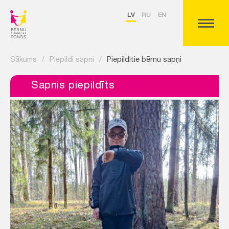
LV
RU
EN
Sākums
/
Piepildi sapni
/
Piepildītie bērnu sapņi
Sapnis piepildīts