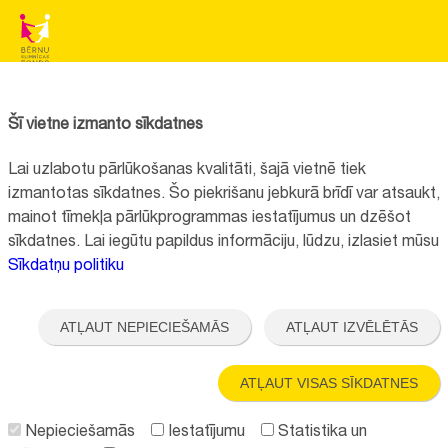
BĒRNU SLIMNĪCAS FONDS
Reģistrācijas nr.:
40008057120
Šī vietne izmanto sīkdatnes
Adrese:
Vienības gatve 45, Rīga, LV1004, Latvija
Lai uzlabotu pārlūkošanas kvalitāti, šajā vietnē tiek
+371 67064475
izmantotas sīkdatnes. Šo piekrišanu jebkurā brīdī var atsaukt,
mainot tīmekļa pārlūkprogrammas iestatījumus un dzēšot
sīkdatnes. Lai iegūtu papildus informāciju, lūdzu, izlasiet mūsu
Visi kontakti
Sīkdatņu politiku
Vietnes funkcionalitāte uzlabota EEZ un Norvēģijas grantu programmas
"Aktīvo iedzīvotāju fonds" finansētā projekta "
Bērnu slimnīcas fonda
ATĻAUT NEPIECIEŠAMĀS
ATĻAUT IZVĒLĒTĀS
ilgtspējīgas attīstības veicināšana
" ietvaros.
ATĻAUT VISAS SĪKDATNES
Nepieciešamās
Iestatījumu
Statistika un