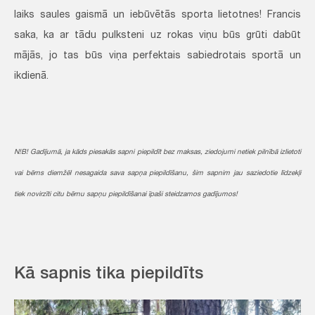
laiks saules gaismā un iebūvētās sporta lietotnes! Francis
saka, ka ar tādu pulksteni uz rokas viņu būs grūti dabūt
mājās, jo tas būs viņa perfektais sabiedrotais sportā un
ikdienā.
N!B! Gadījumā, ja kāds piesakās sapni piepildīt bez maksas, ziedojumi netiek pilnībā izlietoti
vai bērns diemžēl nesagaida sava sapņa piepildīšanu, šim sapnim jau saziedotie līdzekļi
tiek novirzīti citu bērnu sapņu piepildīšanai īpaši steidzamos gadījumos!
Kā sapnis tika piepildīts