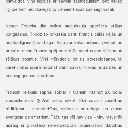
pilnveidot. Viņš lepojas ar saviem sasniegumiem, bet nekad
ilgi pie tiem neuzkavējas, jo vienmēr tiecas sasniegt vairāk.
Nesen Francim tika veikta mugurkaula operācija stājas
koriģēšanai. Tiklīdz to drīkstēja darīt, Francis cēlās kājās un
neatlaidīgi mācījās staigāt. Viņa apņēmība nebeidz priecēt, un
ar katru dienu Francis spēj patstāvīgi noiet arvien tālākus un
tālākus posmus. Viņš mērķtiecīgi iet uz atveseļošanos, lai
varētu pilnā sparā turpināt darīt savas mīļākās nodarbes un
sasniegt jaunas virsotnes.
Francim lielākais sapnis šobrīd ir Garmin Instinct 2X Solar
viedpulkstenis! ⌚Viņš vēlas sekot līdzi saviem veselības
rādītājiem – sirdsdarbībai, skābekļa saturācijai un citiem
svarīgiem parametriem. Taču tas vēl nav viss – viņu visvairāk
aizrauj šī pulksteņa neierobežotais akumulatora darbības