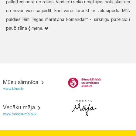
pulksteni nost no rokas. Viņš ļoti seko noietajam soļu skaitam
un nevar vien sagaidīt, kad varēs braukt ar velosipēdu. Mīļš
paldies Rimi Rīgas maratona komandai!“ - sirsnīgu pateicību
pauž zēna ģimene. ❤️
Mūsu slimnīca
www.bkus.lv
Vecāku māja
www.vecakumaja.lv