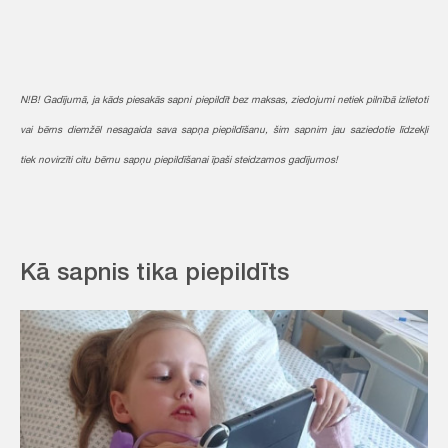
N!B! Gadījumā, ja kāds piesakās sapni piepildīt bez maksas, ziedojumi netiek pilnībā izlietoti
vai bērns diemžēl nesagaida sava sapņa piepildīšanu, šim sapnim jau saziedotie līdzekļi
tiek novirzīti citu bērnu sapņu piepildīšanai īpaši steidzamos gadījumos!
Kā sapnis tika piepildīts