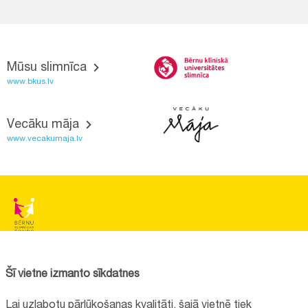
Mūsu slimnīca
www.bkus.lv
Vecāku māja
www.vecakumaja.lv
BĒRNU SLIMNĪCAS FONDS
Reģistrācijas nr.:
40008057120
Šī vietne izmanto sīkdatnes
Adrese:
Vienības gatve 45, Rīga, LV1004, Latvija
Lai uzlabotu pārlūkošanas kvalitāti, šajā vietnē tiek