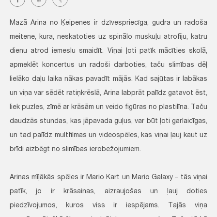
Mazā Arina no Ķeipenes ir dzīvespriecīga, gudra un radoša
meitene, kura, neskatoties uz spinālo muskuļu atrofiju, katru
dienu atrod iemeslu smaidīt. Viņai ļoti patīk mācīties skolā,
apmeklēt koncertus un radoši darboties, taču slimības dēļ
lielāko daļu laika nākas pavadīt mājās. Kad sajūtas ir labākas
un viņa var sēdēt ratiņkrēslā, Arina labprāt palīdz gatavot ēst,
liek puzles, zīmē ar krāsām un veido figūras no plastilīna. Taču
daudzās stundas, kas jāpavada guļus, var būt ļoti garlaicīgas,
un tad palīdz multfilmas un videospēles, kas viņai ļauj kaut uz
brīdi aizbēgt no slimības ierobežojumiem.
Arinas mīļākās spēles ir Mario Kart un Mario Galaxy – tās viņai
patīk, jo ir krāsainas, aizraujošas un ļauj doties
piedzīvojumos, kuros viss ir iespējams. Tajās viņa