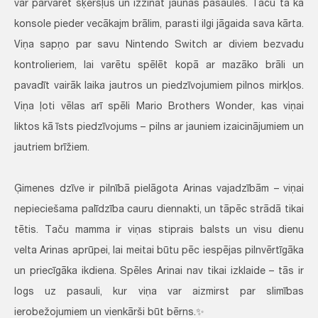
var pārvarēt šķēršļus un izzināt jaunas pasaules. Taču tā kā
konsole pieder vecākajm brālim, parasti ilgi jāgaida sava kārta.
Viņa sapņo par savu Nintendo Switch ar diviem bezvadu
kontrolieriem, lai varētu spēlēt kopā ar mazāko brāli un
pavadīt vairāk laika jautros un piedzīvojumiem pilnos mirkļos.
Viņa ļoti vēlas arī spēli Mario Brothers Wonder, kas viņai
liktos kā īsts piedzīvojums – pilns ar jauniem izaicinājumiem un
jautriem brīžiem.
Ģimenes dzīve ir pilnībā pielāgota Arinas vajadzībām – viņai
nepieciešama palīdzība cauru diennakti, un tāpēc strādā tikai
tētis. Taču mamma ir viņas stiprais balsts un visu dienu
velta Arinas aprūpei, lai meitai būtu pēc iespējas pilnvērtīgāka
un priecīgāka ikdiena. Spēles Arinai nav tikai izklaide – tās ir
logs uz pasauli, kur viņa var aizmirst par slimības
ierobežojumiem un vienkārši būt bērns.✨