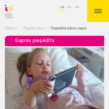
LV
RU
EN
Sākums
/
Piepildi sapni
/
Piepildītie bērnu sapņi
Sapnis piepildīts