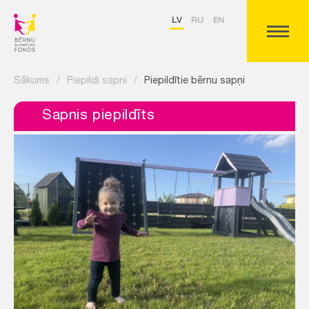
LV
RU
EN
Sākums
/
Piepildi sapni
/
Piepildītie bērnu sapņi
Sapnis piepildīts