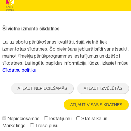
BĒRNU SLIMNĪCAS FONDS
Reģistrācijas nr.:
40008057120
Šī vietne izmanto sīkdatnes
Adrese:
Vienības gatve 45, Rīga, LV1004, Latvija
Lai uzlabotu pārlūkošanas kvalitāti, šajā vietnē tiek
+371 67064475
izmantotas sīkdatnes. Šo piekrišanu jebkurā brīdī var atsaukt,
mainot tīmekļa pārlūkprogrammas iestatījumus un dzēšot
sīkdatnes. Lai iegūtu papildus informāciju, lūdzu, izlasiet mūsu
Visi kontakti
Sīkdatņu politiku
Vietnes funkcionalitāte uzlabota EEZ un Norvēģijas grantu programmas
"Aktīvo iedzīvotāju fonds" finansētā projekta "
Bērnu slimnīcas fonda
ATĻAUT NEPIECIEŠAMĀS
ATĻAUT IZVĒLĒTĀS
ilgtspējīgas attīstības veicināšana
" ietvaros.
ATĻAUT VISAS SĪKDATNES
Nepieciešamās
Iestatījumu
Statistika un
Mārketings
Trešo pušu
Seko mums: