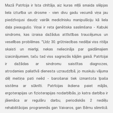
Mazā Patrīcija ir īsta cīnītāja, aiz kuras mīļā smaida slēpjas
liela izturība un drosme - vien divu gadu vecumā viņa jau
piedzīvojusi daudz vairāk medicīnisku manipulāciju kā liela
daļa pieaugušo. Viņai ir reta ģenētiska saslimšana - Kabuki
sindroms, kas izraisa dažādus attīstības traucējumus un
veselības problēmas. "Līdz 30. grūtniecības nedēļai viss ritēja
skaisti un mierīgi, nekas neliecināja par gaidāmajiem
izaicinājumiem, taču tad viss sagriezās kājām gaisā. Patrīcijai
ir dažādas ar sindromu saistītas diagnozes,
atrodamies paliatīvā dienesta uzraudzībā, jo muskuļu vājuma
dēļ meitiņa pati neēd - barošanai tiek izmantota īpaša
sistēma ar sūknīti. Patrīcijas ikdiena paiet mājās,
ergoterapijas un fizioterapijas nodarbībās, jo katra darbība ir
jāiemāca ar regulāru darbu, periodiskās 2 nedēļu
rehabilitācijas programmās gan Vaivaros, gan Bērnu slimnīcā.