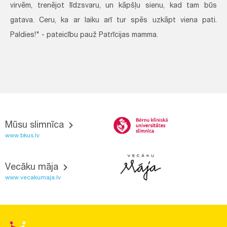
virvēm, trenējot līdzsvaru, un kāpšļu sienu, kad tam būs
gatava. Ceru, ka ar laiku arī tur spēs uzkāpt viena pati.
Paldies!" - pateicību pauž Patrīcijas mamma.
Mūsu slimnīca
www.bkus.lv
Vecāku māja
www.vecakumaja.lv