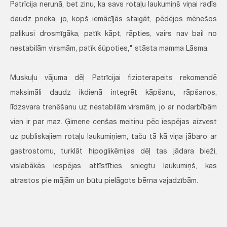
Patrīcija nerunā, bet zinu, ka savs rotaļu laukumiņš viņai radīs
daudz prieka, jo, kopš iemācījās staigāt, pēdējos mēnešos
palikusi drosmīgāka, patīk kāpt, rāpties, vairs nav bail no
nestabilām virsmām, patīk šūpoties," stāsta mamma Lāsma.
Muskuļu vājuma dēļ Patrīcijai fizioterapeits rekomendē
maksimāli daudz ikdienā integrēt kāpšanu, rāpšanos,
līdzsvara trenēšanu uz nestabilām virsmām, jo ar nodarbībām
vien ir par maz. Ģimene cenšas meitiņu pēc iespējas aizvest
uz publiskajiem rotaļu laukumiņiem, taču tā kā viņa jābaro ar
gastrostomu, turklāt hipoglikēmijas dēļ tas jādara bieži,
vislabākās iespējas attīstīties sniegtu laukumiņš, kas
atrastos pie mājām un būtu pielāgots bērna vajadzībām.