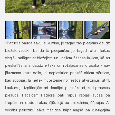
"Patrīcija bauda savu laukumiņu, jo tagad tas pieejams daudz
biežāk, vecāki bauda tā pieejamību, jo tagad rotaļu laikus
vieglāk salāgot ar biežajiem un ilgajiem ēšanas laikiem, kā arī
pieskatīšana ir daudz ērtāka un rotaļāšanās drošāka - nav
jāuzmana katrs solis, lai nepieskrien priekšā citiem bērniem,
kas šūpojas, lai neliek mutē zemē nomestos atkirtumus, utml.
Laukumiņu izplānojām arī domājot par nākotni, kad prasmes
pieaugs. Pagaidām Patrīcija pati rāpus rāpjas augšā pa
trepēm un, dodot rokas, šļūc lejā pa slidkalniņu, šūpojas. Ar
vecāku palīdzību sāks mācīties kāpt augšā pa kustīgajām