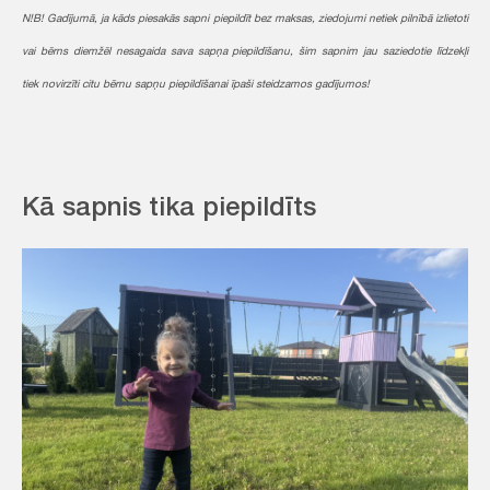
N!B! Gadījumā, ja kāds piesakās sapni piepildīt bez maksas, ziedojumi netiek pilnībā izlietoti
vai bērns diemžēl nesagaida sava sapņa piepildīšanu, šim sapnim jau saziedotie līdzekļi
tiek novirzīti citu bērnu sapņu piepildīšanai īpaši steidzamos gadījumos!
Kā sapnis tika piepildīts