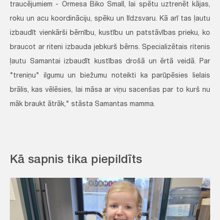
traucējumiem - Ormesa Biko Small, lai spētu uztrenēt kājas,
roku un acu koordināciju, spēku un līdzsvaru. Kā arī tas ļautu
izbaudīt vienkārši bērnību, kustību un patstāvības prieku, ko
braucot ar riteni izbauda jebkurš bērns. Specializētais ritenis
ļautu Samantai izbaudīt kustības drošā un ērtā veidā. Par
"treniņu" ilgumu un biežumu noteikti ka parūpēsies lielais
brālis, kas vēlēsies, lai māsa ar viņu sacenšas par to kurš nu
māk braukt ātrāk," stāsta Samantas mamma.
Kā sapnis tika piepildīts