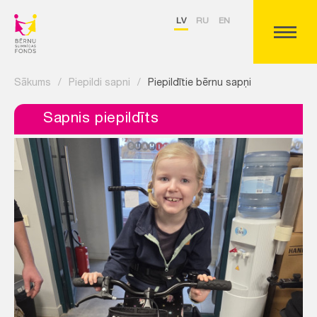
LV
RU
EN
Sākums
/
Piepildi sapni
/
Piepildītie bērnu sapņi
Sapnis piepildīts