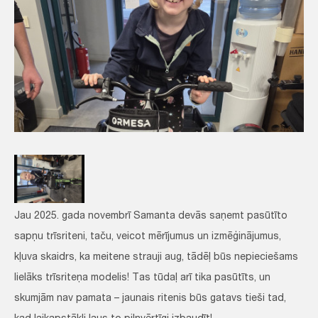
Jau 2025. gada novembrī Samanta devās saņemt pasūtīto
sapņu trīsriteni, taču, veicot mērījumus un izmēģinājumus,
kļuva skaidrs, ka meitene strauji aug, tādēļ būs nepieciešams
lielāks trīsriteņa modelis! Tas tūdaļ arī tika pasūtīts, un
skumjām nav pamata – jaunais ritenis būs gatavs tieši tad,