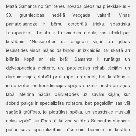
Mazā Samanta no Smiltenes novada piedzima priekšlaikus -
33. grūtniecības nedēļā Vecgada vakarā. Viņas
pamatdiagnoze ir bērnu cerebrālā trieka, spastiska
tetraparēze - bojāta ir tā smadzeņu daļa, kas atbild par
kustībām. "Neskatoties uz diagnozi, viņai ļoti gribas
iesaistīties visos mājas darbiņos un izklaidēs, tai skaitā arī
blēņās kopā ar lielo brāli. Samanta ir runātīga un
dzīvespriecīga meitene, un, pateicoties rehabilitācijām un
darbam mājās, šobrīd prot rāpot un sēdēt, bet kustības ir
ierobežotas un koordinācijas spējas dažreiz nestrādā viņas
labā. Meitiņa mācās pārvietoties uz savām kājām, kur
šobrīd palīgs ir specializēts rolators, bet pagaidām tas vēl
sagādā grūtības, jo pietrūkst spēka, un spastiskie muskuļi
neļauj izpildīt kustības tā, kā viņa vēlētos. Samantas sapnis ir
pašai savs specializētais trīsritenis bērniem ar kustību