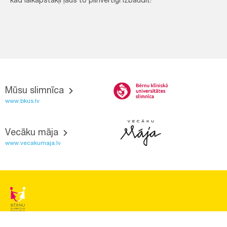
kad laikapstākļi ļaus to pilnvērtīgi izbaudīt!
Mūsu slimnīca
www.bkus.lv
Vecāku māja
www.vecakumaja.lv