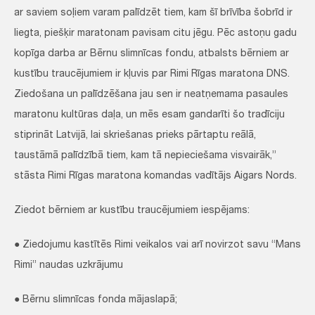
ar saviem soļiem varam palīdzēt tiem, kam šī brīvība šobrīd ir
liegta, piešķir maratonam pavisam citu jēgu. Pēc astoņu gadu
kopīga darba ar Bērnu slimnīcas fondu, atbalsts bērniem ar
kustību traucējumiem ir kļuvis par Rimi Rīgas maratona DNS.
Ziedošana un palīdzēšana jau sen ir neatņemama pasaules
maratonu kultūras daļa, un mēs esam gandarīti šo tradīciju
stiprināt Latvijā, lai skriešanas prieks pārtaptu reālā,
taustāmā palīdzībā tiem, kam tā nepieciešama visvairāk,”
stāsta Rimi Rīgas maratona komandas vadītājs Aigars Nords.
Ziedot bērniem ar kustību traucējumiem iespējams:
● Ziedojumu kastītēs Rimi veikalos vai arī novirzot savu “Mans
Rimi” naudas uzkrājumu
● Bērnu slimnīcas fonda mājaslapā;