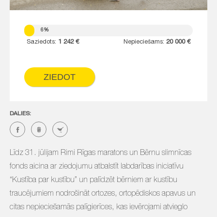
6%
Saziedots:
1 242 €
Nepieciešams:
20 000 €
ZIEDOT
DALIES:
Līdz 31. jūlijam Rimi Rīgas maratons un Bērnu slimnīcas
fonds aicina ar ziedojumu atbalstīt labdarības iniciatīvu
“Kustība par kustību” un palīdzēt bērniem ar kustību
traucējumiem nodrošināt ortozes, ortopēdiskos apavus un
citas nepieciešamās palīgierīces, kas ievērojami atvieglo