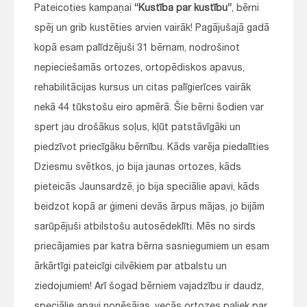
Pateicoties kampaņai
“Kustība par kustību”
, bērni
spēj un grib kustēties arvien vairāk! Pagājušajā gadā
kopā esam palīdzējuši 31 bērnam, nodrošinot
nepieciešamās ortozes, ortopēdiskos apavus,
rehabilitācijas kursus un citas palīgierīces vairāk
nekā 44 tūkstošu eiro apmērā. Šie bērni šodien var
spert jau drošākus soļus, kļūt patstāvīgāki un
piedzīvot priecīgāku bērnību. Kāds varēja piedalīties
Dziesmu svētkos, jo bija jaunas ortozes, kāds
pieteicās Jaunsardzē, jo bija speciālie apavi, kāds
beidzot kopā ar ģimeni devās ārpus mājas, jo bijām
sarūpējuši atbilstošu autosēdeklīti. Mēs no sirds
priecājamies par katra bērna sasniegumiem un esam
ārkārtīgi pateicīgi cilvēkiem par atbalstu un
ziedojumiem! Arī šogad bērniem vajadzību ir daudz,