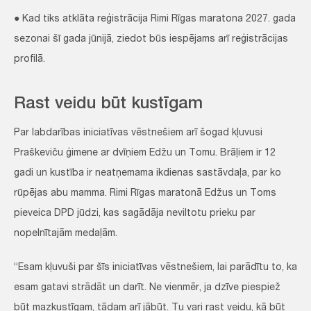
● Kad tiks atklāta reģistrācija Rimi Rīgas maratona 2027. gada
sezonai šī gada jūnijā, ziedot būs iespējams arī reģistrācijas
profilā.
Rast veidu būt kustīgam
Par labdarības iniciatīvas vēstnešiem arī šogad kļuvusi
Praškeviču ģimene ar dvīņiem Edžu un Tomu. Brāļiem ir 12
gadi un kustība ir neatņemama ikdienas sastāvdaļa, par ko
rūpējas abu mamma. Rimi Rīgas maratonā Edžus un Toms
pieveica DPD jūdzi, kas sagādāja neviltotu prieku par
nopelnītajām medaļām.
“Esam kļuvuši par šīs iniciatīvas vēstnešiem, lai parādītu to, ka
esam gatavi strādāt un darīt. Ne vienmēr, ja dzīve piespiež
būt mazkustīgam, tādam arī jābūt. Tu vari rast veidu, kā būt