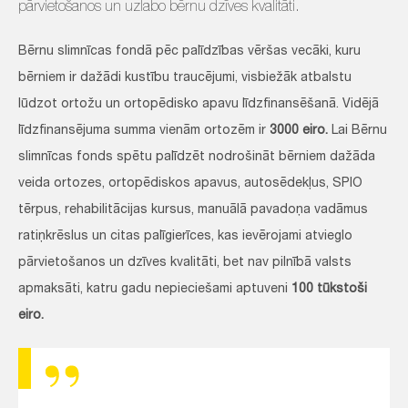
pārvietošanos un uzlabo bērnu dzīves kvalitāti.
Bērnu slimnīcas fondā pēc palīdzības vēršas vecāki, kuru
bērniem ir dažādi kustību traucējumi, visbiežāk atbalstu
lūdzot ortožu un ortopēdisko apavu līdzfinansēšanā. Vidējā
līdzfinansējuma summa vienām ortozēm ir
3000 eiro.
Lai Bērnu
slimnīcas fonds spētu palīdzēt nodrošināt bērniem dažāda
veida ortozes, ortopēdiskos apavus, autosēdekļus, SPIO
tērpus, rehabilitācijas kursus, manuālā pavadoņa vadāmus
ratiņkrēslus un citas palīgierīces, kas ievērojami atvieglo
pārvietošanos un dzīves kvalitāti, bet nav pilnībā valsts
apmaksāti, katru gadu nepieciešami aptuveni
100 tūkstoši
eiro.