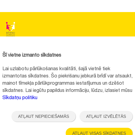
BĒRNU SLIMNĪCAS FONDS
Reģistrācijas nr.:
40008057120
Šī vietne izmanto sīkdatnes
Adrese:
Vienības gatve 45, Rīga, LV1004, Latvija
Lai uzlabotu pārlūkošanas kvalitāti, šajā vietnē tiek
+371 67064475
izmantotas sīkdatnes. Šo piekrišanu jebkurā brīdī var atsaukt,
mainot tīmekļa pārlūkprogrammas iestatījumus un dzēšot
sīkdatnes. Lai iegūtu papildus informāciju, lūdzu, izlasiet mūsu
Visi kontakti
Sīkdatņu politiku
Vietnes funkcionalitāte uzlabota EEZ un Norvēģijas grantu programmas
"Aktīvo iedzīvotāju fonds" finansētā projekta "
Bērnu slimnīcas fonda
ATĻAUT NEPIECIEŠAMĀS
ATĻAUT IZVĒLĒTĀS
ilgtspējīgas attīstības veicināšana
" ietvaros.
ATĻAUT VISAS SĪKDATNES