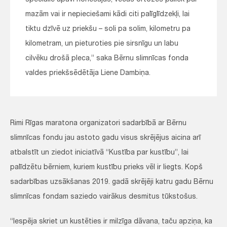
speciālie apavi nonēsājas, vecās ortozes paliek par
mazām vai ir nepieciešami kādi citi palīglīdzekļi, lai
tiktu dzīvē uz priekšu – soli pa solim, kilometru pa
kilometram, un pieturoties pie sirsnīgu un labu
cilvēku drošā pleca,” saka Bērnu slimnīcas fonda
valdes priekšsēdētāja Liene Dambiņa.
Rimi Rīgas maratona organizatori sadarbībā ar Bērnu
slimnīcas fondu jau astoto gadu visus skrējējus aicina arī
atbalstīt un ziedot iniciatīvā “Kustība par kustību”, lai
palīdzētu bērniem, kuriem kustību prieks vēl ir liegts. Kopš
sadarbības uzsākšanas 2019. gadā skrējēji katru gadu Bērnu
slimnīcas fondam saziedo vairākus desmitus tūkstošus.
“Iespēja skriet un kustēties ir milzīga dāvana, taču apziņa, ka