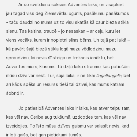
Ar šo svētdienu sāksies Adventes laiks, un visapkārt
jau tagad viss deg Ziemsvētku ugunīs, pasākumu pasākumos
- taču daudzi no mums uz to visu skatās kā caur bieza stikla
sienu. Tas kaitina, traucē – jo nesaskan – ar ceļu, kuru iet
viens vecāks, kuram ir nopietni slims bērns. Un tajā pat laikā –
kā pavērt šajā biezā stikla logā mazu vēdlodziņu, mazu
spraudziņu, lai nevis šī steiga un troksnis ienāktu, bet
Adventes miers, klusums, tā dziļā laika straume, kas patiešām
mūsu dzīvi var nest. Tur, šajā laikā, ir ne tikai
tingeltangelis
, bet
arī kāds spēks un resurss tieši tai dzīvei, kas mums katram
šobrīd ir.
Jo patiesībā Adventes laiks ir laiks, kas atver telpu tam,
kas vēl nav. Cerība aug tukšumā, uzticoties tam, kas vēl nav
izveidojies. To īsto mūsu dzīves gaismu var salasīt nevis, kad
ir ļoti gaišs, bet gan pietiekami tumšs.