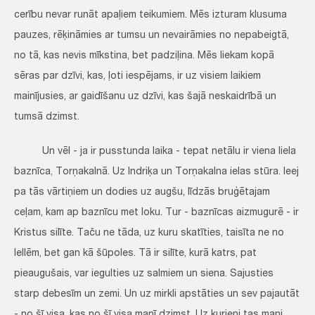
cerību nevar runāt apaļiem teikumiem. Mēs izturam klusuma
pauzes, rēķināmies ar tumsu un nevairāmies no nepabeigtā,
no tā, kas nevis mīkstina, bet padziļina. Mēs liekam kopā
sēras par dzīvi, kas, ļoti iespējams, ir uz visiem laikiem
mainījusies, ar gaidīšanu uz dzīvi, kas šajā neskaidrībā un
tumsā dzimst.
Un vēl - ja ir pusstunda laika - tepat netālu ir viena liela
baznīca, Torņakalnā. Uz Indriķa un Torņakalna ielas stūra. Ieej
pa tās vārtiņiem un dodies uz augšu, līdzās bruģētajam
ceļam, kam ap baznīcu met loku. Tur - baznīcas aizmugurē - ir
Kristus silīte. Taču ne tāda, uz kuru skatīties, taisīta ne no
lellēm, bet gan kā šūpoles. Tā ir silīte, kurā katrs, pat
pieaugušais, var iegulties uz salmiem un siena. Sajusties
starp debesīm un zemi. Un uz mirkli apstāties un sev pajautāt