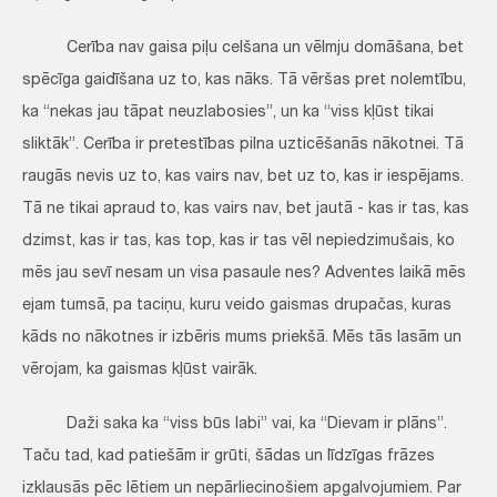
Cerība nav gaisa piļu celšana un vēlmju domāšana, bet
spēcīga gaidīšana uz to, kas nāks. Tā vēršas pret nolemtību,
ka “nekas jau tāpat neuzlabosies”, un ka “viss kļūst tikai
sliktāk”. Cerība ir pretestības pilna uzticēšanās nākotnei. Tā
raugās nevis uz to, kas vairs nav, bet uz to, kas ir iespējams.
Tā ne tikai apraud to, kas vairs nav, bet jautā - kas ir tas, kas
dzimst, kas ir tas, kas top, kas ir tas vēl nepiedzimušais, ko
mēs jau sevī nesam un visa pasaule nes? Adventes laikā mēs
ejam tumsā, pa taciņu, kuru veido gaismas drupačas, kuras
kāds no nākotnes ir izbēris mums priekšā. Mēs tās lasām un
vērojam, ka gaismas kļūst vairāk.
Daži saka ka “viss būs labi” vai, ka “Dievam ir plāns”.
Taču tad, kad patiešām ir grūti, šādas un līdzīgas frāzes
izklausās pēc lētiem un nepārliecinošiem apgalvojumiem. Par