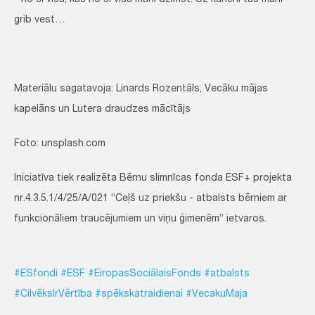
- no šī visa, kas no šī visa manī dzimst. Uz kurieni tas mani
grib vest…
Materiālu sagatavoja: Linards Rozentāls, Vecāku mājas
kapelāns un Lutera draudzes mācītājs
Foto: unsplash.com
Iniciatīva tiek realizēta Bērnu slimnīcas fonda ESF+ projekta
nr.4.3.5.1/4/25/A/021 “Ceļš uz priekšu - atbalsts bērniem ar
funkcionāliem traucējumiem un viņu ģimenēm” ietvaros.
#ESfondi
#ESF
#EiropasSociālaisFonds
#atbalsts
#CilvēksIrVērtība
#spēkskatraidienai
#VecakuMaja