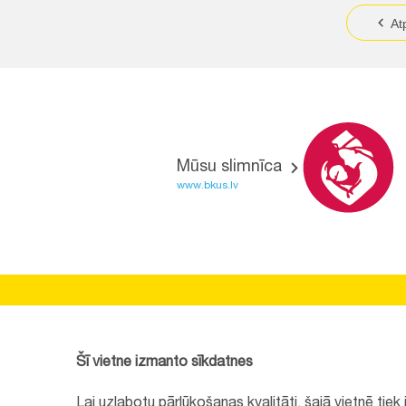
At
Mūsu slimnīca
www.bkus.lv
BĒRNU SLIMNĪCAS FONDS
Reģistrācijas nr.:
40008057120
Šī vietne izmanto sīkdatnes
Adrese:
Vienības gatve 45, Rīga, LV1004, Latvija
Lai uzlabotu pārlūkošanas kvalitāti, šajā vietnē tie