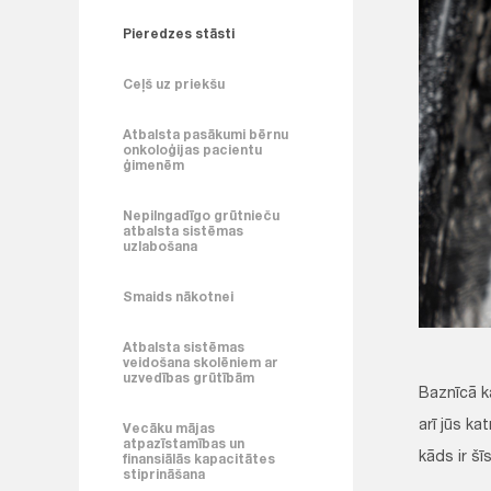
Pieredzes stāsti
Ceļš uz priekšu
Atbalsta pasākumi bērnu
onkoloģijas pacientu
ģimenēm
Nepilngadīgo grūtnieču
atbalsta sistēmas
uzlabošana
Smaids nākotnei
Atbalsta sistēmas
veidošana skolēniem ar
uzvedības grūtībām
Baznīcā ka
arī jūs ka
Vecāku mājas
atpazīstamības un
kāds ir š
finansiālās kapacitātes
stiprināšana