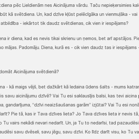
tdiena pēc Lieldienām nes Aicinājuma vārdu. Taču nepieķersimies ka
būt kā svētdiena. Un, kad dzīve kļūst pelēcīgāka un vienmuļāka - vai
atbildība - iekārtot tik daudz svētdienas, cik vien ir iespējams?
na ir diena, kad es nevis tikai skrienu un ņemos, bet arī apstājos. Pi
o mājas. Padomāju. Diena, kurā es - cik vien daudz tas ir iespējams 
domāt Aicinājuma svētdienā?
na - kā maigs vējš, bet dažkārt kā ledaina ūdens šalts - mums katram
is savu aicinājumu dzīvē? Vai Tu esi saklausījis balsi, kas tevi aicina 
ma, gandarījuma, “dzīvi neaizšaušanas garām” izjūtai? Vai Tu esi nonā
arīt? Pie tā, kas ir Tava dzīves lieta? Jo Tava dzīves lieta ir nevis tā
o Tu vairs nekādi nevari nedarīt. Un, ja Tu to nedarīsi, tad pazaudēsi
audēsi savu dvēseli, savu jēgu, savu dzīvi. Ko līdz darīt visu, ko Tu var