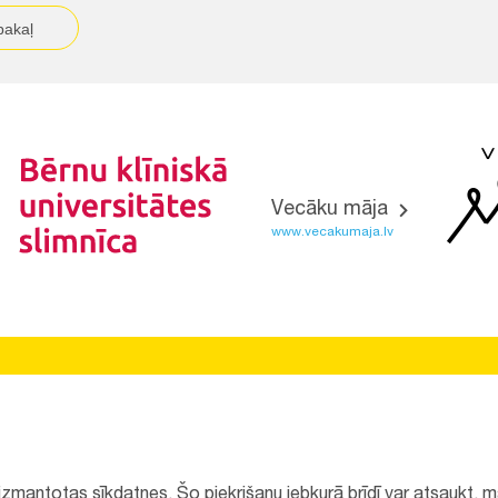
pakaļ
Vecāku māja
www.vecakumaja.lv
Vietnes funkcionalitāte uzlabota EEZ un Norvēģijas grantu
programmas "Aktīvo iedzīvotāju fonds" finansētā projekta
"
Bērnu slimnīcas fonda ilgtspējīgas attīstības veicināšana
"
ietvaros.
k izmantotas sīkdatnes. Šo piekrišanu jebkurā brīdī var atsaukt,