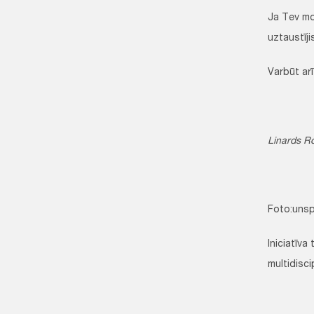
Ja Tev mos
uztaustīji
Varbūt arī
Linards R
Foto:uns
Iniciatīva
multidisci