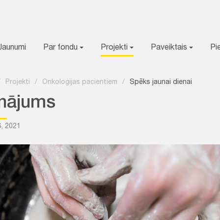
Jaunumi
Par fondu
Projekti
Paveiktais
Pi
/
Projekti
/
Onkoloģijas pacientiem
/
Spēks jaunai dienai
inājums
S, 2021