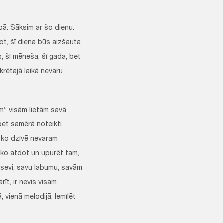
ībā. Sāksim ar šo dienu.
ot, šī diena būs aizšauta
s, šī mēneša, šī gada, bet
rētajā laikā nevaru
m” visām lietām savā
bet samērā noteikti
 ko dzīvē nevaram
 ko atdot un upurēt tam,
r sevi, savu labumu, savām
īt, ir nevis visam
, vienā melodijā. Iemīlēt