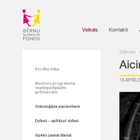
Veikals
Kontakti
Sākums
Aic
Vecāku māja
18.APRĪLI
Mentoru programma
nepilngadīgajām
grūtniecēm
Onkoloģijas pacientiem
Dzīvot – spītējot dzīvei
Spēks jaunai dienai