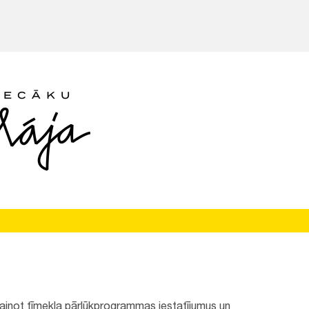
Seko mums:
 mainot tīmekļa pārlūkprogrammas iestatījumus un