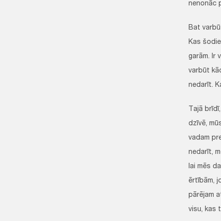
nenonāc pi
Bat varbūt
Kas šodie
garām. Ir 
varbūt kā
nedarīt. K
Tajā brīd
dzīvē, mū
vadam pre
nedarīt, 
lai mēs da
ērtībām, j
pārējam at
visu, kas t