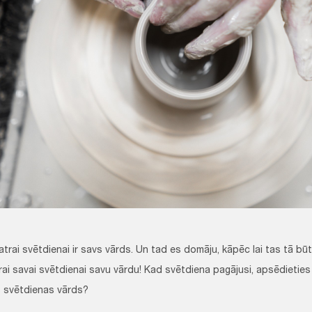
trai svētdienai ir savs vārds. Un tad es domāju, kāpēc lai tas tā bū
trai savai svētdienai savu vārdu! Kad svētdiena pagājusi, apsēdietie
īs svētdienas vārds?