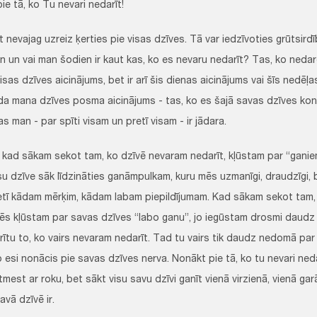
e tā, ko Tu nevari nedarīt!
 nevajag uzreiz ķerties pie visas dzīves. Tā var iedzīvoties grūtsird
n un vai man šodien ir kaut kas, ko es nevaru nedarīt? Tas, ko nedar
visas dzīves aicinājums, bet ir arī šis dienas aicinājums vai šīs nedēļa
da mana dzīves posma aicinājums - tas, ko es šajā savas dzīves konk
as man - par spīti visam un pretī visam - ir jādara.
ī, kad sākam sekot tam, ko dzīvē nevaram nedarīt, kļūstam par “ganie
su dzīve sāk līdzināties ganāmpulkam, kuru mēs uzmanīgi, draudzīgi, 
tī kādam mērķim, kādam labam piepildījumam. Kad sākam sekot tam,
mēs kļūstam par savas dzīves “labo ganu”, jo iegūstam drosmi daudz
rītu to, ko vairs nevaram nedarīt. Tad tu vairs tik daudz nedomā pa
o esi nonācis pie savas dzīves nerva. Nonākt pie tā, ko tu nevari nedar
mest ar roku, bet sākt visu savu dzīvi ganīt vienā virzienā, vienā garā
avā dzīvē ir.