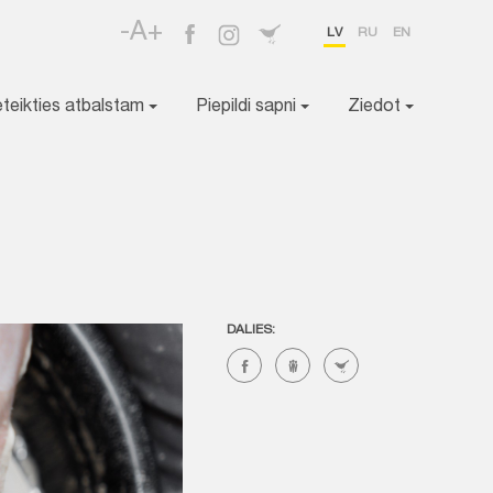
-A+
LV
RU
EN
eteikties atbalstam
Piepildi sapni
Ziedot
DALIES: