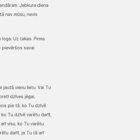
lendāram. Jebkura diena
 tā nav mūsu, nevis
e loga. Uz takas. Pirms
- pievēršos savai
 jautā vienu lietu. Vai Tu
pretī dzīves jēgai,
cis pie tā, ko Tu dzīvē
, ko Tu dzīvē varētu darīt,
 arī visu, ko Tu varētu
ētu darīt, ja Tu tā arī