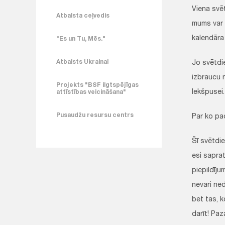
Viena svē
Atbalsta ceļvedis
mums var 
kalendāra 
"Es un Tu, Mēs."
Atbalsts Ukrainai
Jo svētdie
izbraucu n
Projekts "BSF ilgtspējīgas
Iekšpusei.
attīstības veicināšana"
Pusaudžu resursu centrs
Par ko pa
Šī svētdie
esi saprat
piepildīju
nevari ned
bet tas, k
darīt! Paz