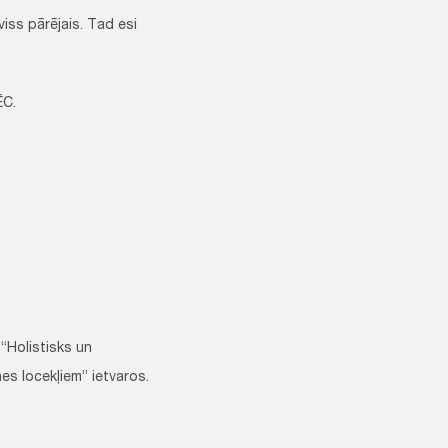
viss pārējais. Tad esi
ĒC.
 “Holistisks un
es locekļiem” ietvaros.