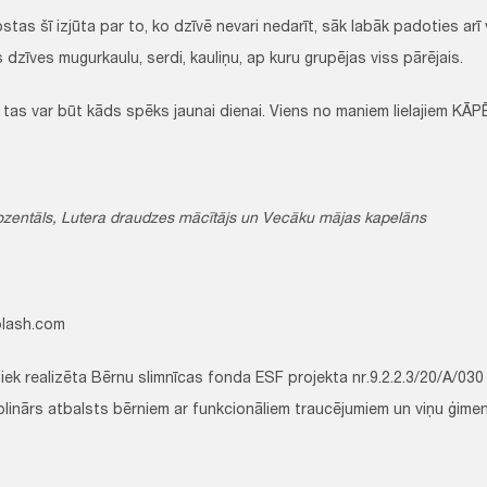
tas šī izjūta par to, ko dzīvē nevari nedarīt, sāk labāk padoties arī 
s dzīves mugurkaulu, serdi, kauliņu, ap kuru grupējas viss pārējais.
 tas var būt kāds spēks jaunai dienai. Viens no maniem lielajiem KĀP
ozentāls, Lutera draudzes mācītājs un Vecāku mājas kapelāns
plash.com
 tiek realizēta Bērnu slimnīcas fonda ESF projekta nr.9.2.2.3/20/A/030
plinārs atbalsts bērniem ar funkcionāliem traucējumiem un viņu ģimen