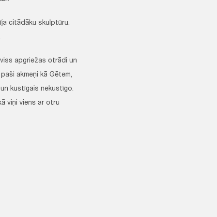
īja citādāku skulptūru.
.
 viss apgriežas otrādi un
e paši akmeņi kā Gētem,
 un kustīgais nekustīgo.
ā viņi viens ar otru