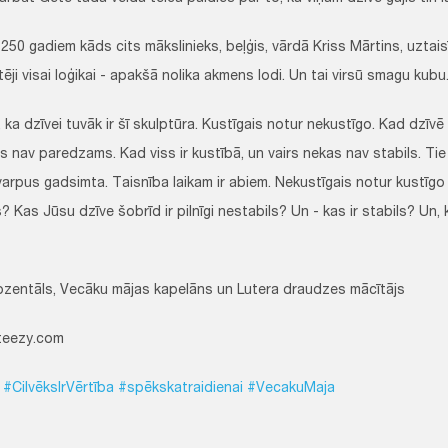
50 gadiem kāds cits mākslinieks, beļģis, vārdā Kriss Mārtins, uztais
tēji visai loģikai - apakšā nolika akmens lodi. Un tai virsū smagu kubu
 ka dzīvei tuvāk ir šī skulptūra. Kustīgais notur nekustīgo. Kad dzīvē
s nav paredzams. Kad viss ir kustībā, un vairs nekas nav stabils. Ti
varpus gadsimta. Taisnība laikam ir abiem. Nekustīgais notur kustīgo
? Kas Jūsu dzīve šobrīd ir pilnīgi nestabils? Un - kas ir stabils? Un, k
ozentāls, Vecāku mājas kapelāns un Lutera draudzes mācītājs
teezy.com
#CilvēksIrVērtība
#spēkskatraidienai
#VecakuMaja