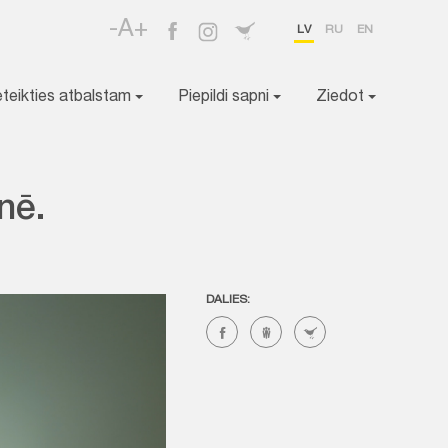
-A+
LV
RU
EN
eteikties atbalstam
Piepildi sapni
Ziedot
nē.
DALIES: