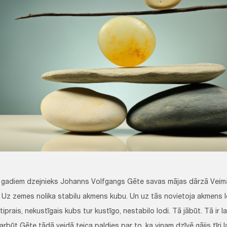
 gadiem dzejnieks Johanns Volfgangs Gēte savas mājas dārzā Veimār
. Uz zemes nolika stabilu akmens kubu. Un uz tās novietoja akmens lo
tiprais, nekustīgais kubs tur kustīgo, nestabilo lodi. Tā jābūt. Tā ir l
arbūt Gēte tādā veidā teica paldies par to, ka viņam dzīvē gājis tīri l