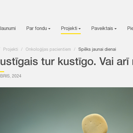
Jaunumi
Par fondu
Projekti
Paveiktais
Pi
/
Projekti
/
Onkoloģijas pacientiem
/
Spēks jaunai dienai
stīgais tur kustīgo. Vai arī 
BRIS, 2024