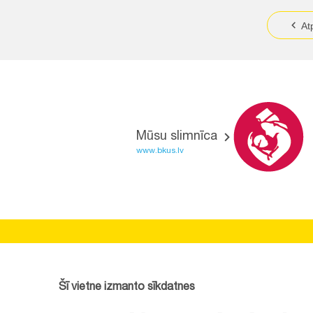
At
Mūsu slimnīca
www.bkus.lv
BĒRNU SLIMNĪCAS FONDS
Reģistrācijas nr.:
40008057120
Šī vietne izmanto sīkdatnes
Adrese:
Vienības gatve 45, Rīga, LV1004, Latvija