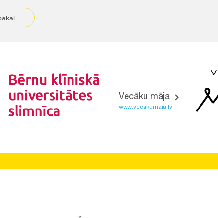
pakaļ
Vecāku māja
www.vecakumaja.lv
Vietnes funkcionalitāte uzlabota EEZ un Norvēģijas grantu
programmas "Aktīvo iedzīvotāju fonds" finansētā projekta
"
Bērnu slimnīcas fonda ilgtspējīgas attīstības veicināšana
"
ietvaros.