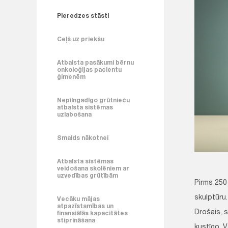
Pieredzes stāsti
Ceļš uz priekšu
Atbalsta pasākumi bērnu
onkoloģijas pacientu
ģimenēm
Nepilngadīgo grūtnieču
atbalsta sistēmas
uzlabošana
Smaids nākotnei
Atbalsta sistēmas
veidošana skolēniem ar
uzvedības grūtībām
Pirms 250
skulptūru
Vecāku mājas
atpazīstamības un
Drošais, s
finansiālās kapacitātes
stiprināšana
kustīgo. V