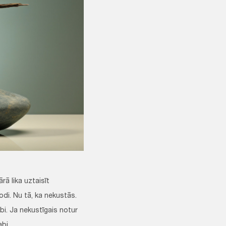
ā lika uztaisīt
di. Nu tā, ka nekustās.
abi. Ja nekustīgais notur
abi.