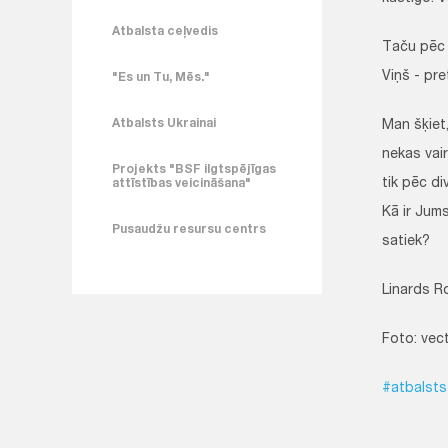
Atbalsta ceļvedis
Taču pēc 2
Viņš - pre
"Es un Tu, Mēs."
Atbalsts Ukrainai
Man šķiet,
nekas vair
Projekts "BSF ilgtspējīgas
tik pēc di
attīstības veicināšana"
Kā ir Jums
Pusaudžu resursu centrs
satiek?
Linards R
Foto: vec
#atbalsts