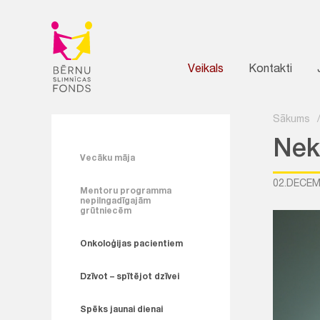
Veikals
Kontakti
Sākums
Neku
Vecāku māja
02.DECEM
Mentoru programma
nepilngadīgajām
grūtniecēm
Onkoloģijas pacientiem
Dzīvot – spītējot dzīvei
Spēks jaunai dienai