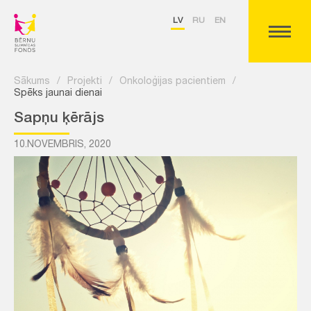
LV
RU
EN
Sākums
/
Projekti
/
Onkoloģijas pacientiem
/
Spēks jaunai dienai
Sapņu ķērājs
10.NOVEMBRIS, 2020