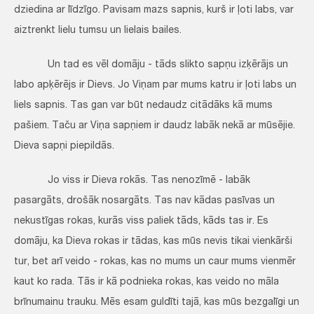
dziedina ar līdzīgo. Pavisam mazs sapnis, kurš ir ļoti labs, var
aiztrenkt lielu tumsu un lielais bailes.
Un tad es vēl domāju - tāds slikto sapņu izķērājs un
labo apķērējs ir Dievs. Jo Viņam par mums katru ir ļoti labs un
liels sapnis. Tas gan var būt nedaudz citādāks kā mums
pašiem. Taču ar Viņa sapņiem ir daudz labāk nekā ar mūsējie.
Dieva sapņi piepildās.
Jo viss ir Dieva rokās. Tas nenozīmē - labāk
pasargāts, drošāk nosargāts. Tas nav kādas pasīvas un
nekustīgas rokas, kurās viss paliek tāds, kāds tas ir. Es
domāju, ka Dieva rokas ir tādas, kas mūs nevis tikai vienkārši
tur, bet arī veido - rokas, kas no mums un caur mums vienmēr
kaut ko rada. Tās ir kā podnieka rokas, kas veido no māla
brīnumainu trauku. Mēs esam guldīti tajā, kas mūs bezgalīgi un