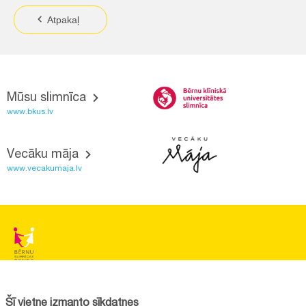
Atpakaļ
Mūsu slimnīca
www.bkus.lv
Vecāku māja
www.vecakumaja.lv
BĒRNU SLIMNĪCAS FONDS
Reģistrācijas nr.:
40008057120
Šī vietne izmanto sīkdatnes