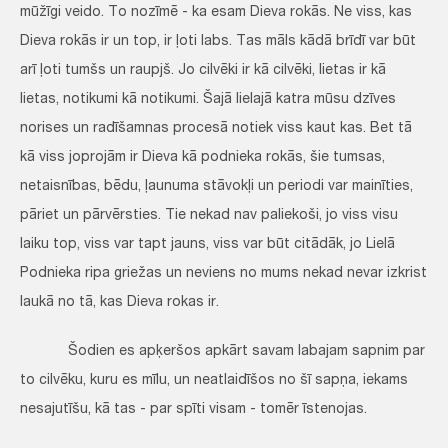
mūžīgi veido. To nozīmē - ka esam Dieva rokās. Ne viss, kas
Dieva rokās ir un top, ir ļoti labs. Tas māls kādā brīdī var būt
arī ļoti tumšs un raupjš. Jo cilvēki ir kā cilvēki, lietas ir kā
lietas, notikumi kā notikumi. Šajā lielajā katra mūsu dzīves
norises un radīšamnas procesā notiek viss kaut kas. Bet tā
kā viss joprojām ir Dieva kā podnieka rokās, šie tumsas,
netaisnības, bēdu, ļaunuma stāvokļi un periodi var mainīties,
pāriet un pārvērsties. Tie nekad nav paliekoši, jo viss visu
laiku top, viss var tapt jauns, viss var būt citādāk, jo Lielā
Podnieka ripa griežas un neviens no mums nekad nevar izkrist
laukā no tā, kas Dieva rokas ir.
Šodien es apķeršos apkārt savam labajam sapnim par
to cilvēku, kuru es mīlu, un neatlaidīšos no šī sapņa, iekams
nesajutīšu, kā tas - par spīti visam - tomēr īstenojas.