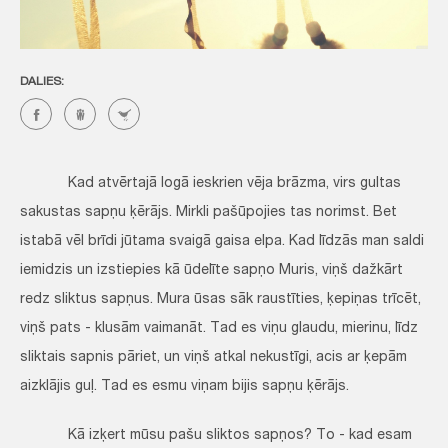
DALIES:
Kad atvērtajā logā ieskrien vēja brāzma, virs gultas
sakustas sapņu ķērājs. Mirkli pašūpojies tas norimst. Bet
istabā vēl brīdi jūtama svaigā gaisa elpa. Kad līdzās man saldi
iemidzis un izstiepies kā ūdelīte sapņo Muris, viņš dažkārt
redz sliktus sapņus. Mura ūsas sāk raustīties, ķepiņas trīcēt,
viņš pats - klusām vaimanāt. Tad es viņu glaudu, mierinu, līdz
sliktais sapnis pāriet, un viņš atkal nekustīgi, acis ar ķepām
aizklājis guļ. Tad es esmu viņam bijis sapņu ķērājs.
Kā izķert mūsu pašu sliktos sapņos? To - kad esam