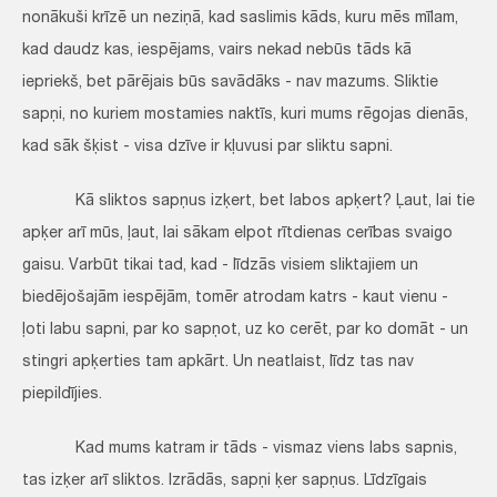
nonākuši krīzē un neziņā, kad saslimis kāds, kuru mēs mīlam,
kad daudz kas, iespējams, vairs nekad nebūs tāds kā
iepriekš, bet pārējais būs savādāks - nav mazums. Sliktie
sapņi, no kuriem mostamies naktīs, kuri mums rēgojas dienās,
kad sāk šķist - visa dzīve ir kļuvusi par sliktu sapni.
Kā sliktos sapņus izķert, bet labos apķert? Ļaut, lai tie
apķer arī mūs, ļaut, lai sākam elpot rītdienas cerības svaigo
gaisu. Varbūt tikai tad, kad - līdzās visiem sliktajiem un
biedējošajām iespējām, tomēr atrodam katrs - kaut vienu -
ļoti labu sapni, par ko sapņot, uz ko cerēt, par ko domāt - un
stingri apķerties tam apkārt. Un neatlaist, līdz tas nav
piepildījies.
Kad mums katram ir tāds - vismaz viens labs sapnis,
tas izķer arī sliktos. Izrādās, sapņi ķer sapņus. Līdzīgais