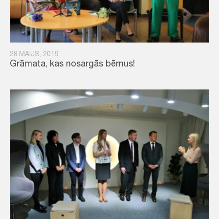
28.MAIJS, 2019
Grāmata, kas nosargās bērnus!