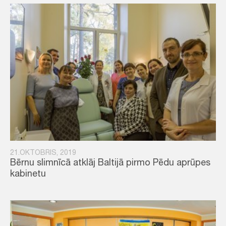
21.OKTOBRIS, 2019
Bērnu slimnīcā atklāj Baltijā pirmo Pēdu aprūpes
kabinetu