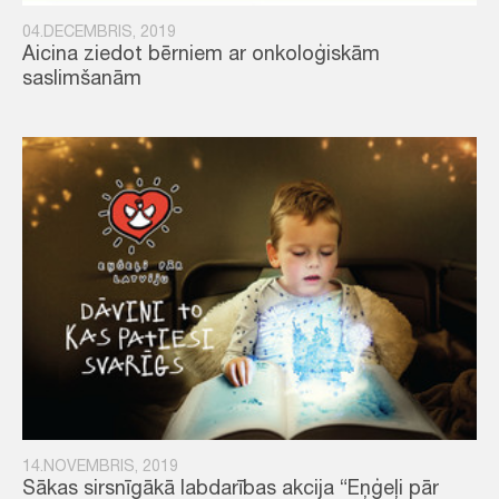
04.DECEMBRIS, 2019
Aicina ziedot bērniem ar onkoloģiskām
saslimšanām
14.NOVEMBRIS, 2019
Sākas sirsnīgākā labdarības akcija “Eņģeļi pār