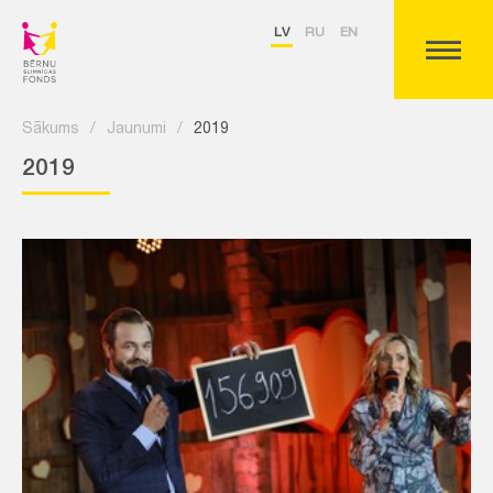
LV
RU
EN
Sākums
/
Jaunumi
/
2019
2019