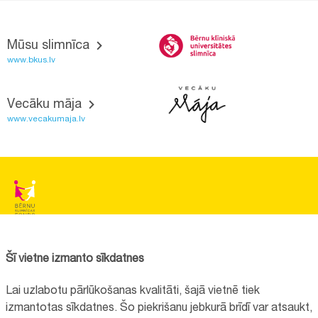
Mūsu slimnīca
www.bkus.lv
Vecāku māja
www.vecakumaja.lv
BĒRNU SLIMNĪCAS FONDS
Reģistrācijas nr.:
40008057120
Šī vietne izmanto sīkdatnes
Adrese:
Vienības gatve 45, Rīga, LV1004, Latvija
Lai uzlabotu pārlūkošanas kvalitāti, šajā vietnē tiek
+371 67064475
izmantotas sīkdatnes. Šo piekrišanu jebkurā brīdī var atsaukt,