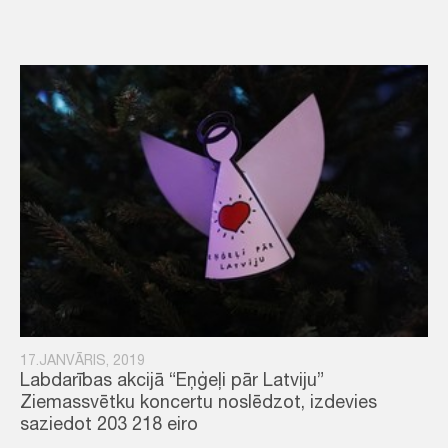
17.JANVĀRIS, 2019
Labdarības akcijā “Eņģeļi pār Latviju”
Ziemassvētku koncertu noslēdzot, izdevies
saziedot 203 218 eiro