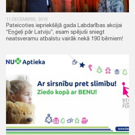
11.DECEMBRIS, 2019
Pateicoties iepriekšējā gada Labdarības akcijai
“Eņģeļi pār Latviju”, esam spējuši sniegt
neatsveramu atbalstu vairāk nekā 190 bērniem!