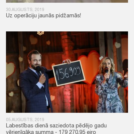
30.AUGUSTS, 2019
Uz operāciju jaunās pidžamās!
05.AUGUSTS, 2019
Labestības dienā saziedota pēdējo gadu
vērienīgāka summa - 179 270,95 eiro