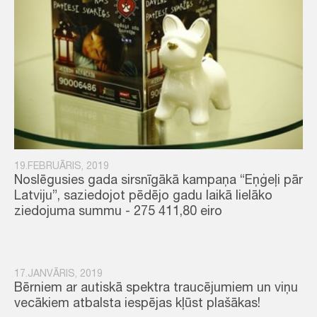
19.FEBRUĀRIS, 2019
Noslēgusies gada sirsnīgākā kampaņa “Eņģeļi pār
Latviju”, saziedojot pēdējo gadu laikā lielāko
ziedojuma summu - 275 411,80 eiro
17.JANVĀRIS, 2019
Bērniem ar autiskā spektra traucējumiem un viņu
vecākiem atbalsta iespējas kļūst plašākas!