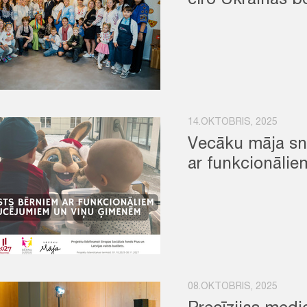
eiro Ukrainas b
14.OKTOBRIS, 2025
Vecāku māja sni
ar funkcionāli
08.OKTOBRIS, 2025