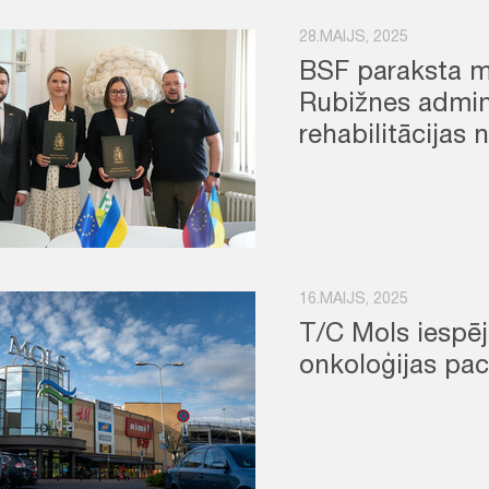
28.MAIJS, 2025
BSF paraksta m
Rubižnes admin
rehabilitācijas
16.MAIJS, 2025
T/C Mols iespē
onkoloģijas pa