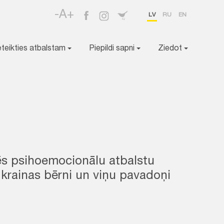
-A+
LV
RU
EN
eteikties atbalstam
Piepildi sapni
Ziedot
 psihoemocionālu atbalstu
krainas bērni un viņu pavadoņi