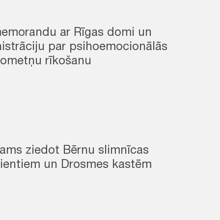
emorandu ar Rīgas domi un
istrāciju par psihoemocionālās
 nometņu rīkošanu
jams ziedot Bērnu slimnīcas
cientiem un Drosmes kastēm