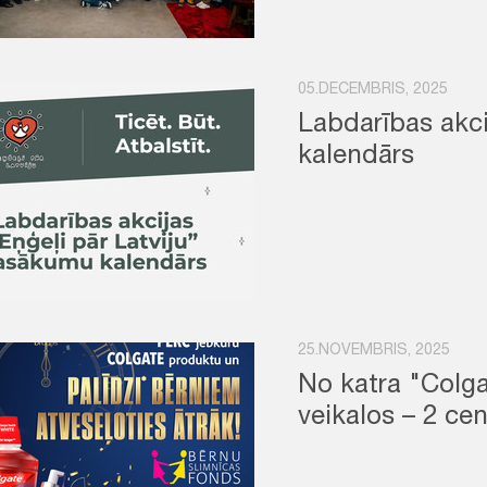
05.DECEMBRIS, 2025
Labdarības akci
kalendārs
25.NOVEMBRIS, 2025
No katra "Colg
veikalos – 2 ce