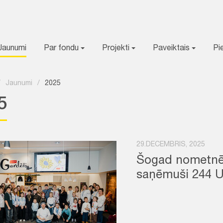
Jaunumi
Par fondu
Projekti
Paveiktais
Pi
/
Jaunumi
/
2025
5
29.DECEMBRIS, 2025
Šogad nometnēs
saņēmuši 244 U