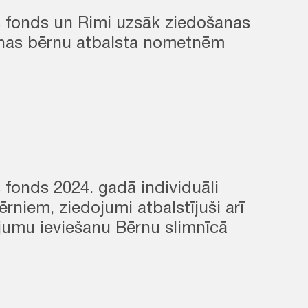
s fonds un Rimi uzsāk ziedošanas
nas bērnu atbalsta nometnēm
 fonds 2024. gadā individuāli
ērniem, ziedojumi atbalstījuši arī
jumu ieviešanu Bērnu slimnīcā