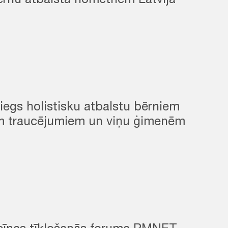
ērnu atbalsta nometnēm Latvijā
egs holistisku atbalstu bērniem
em traucējumiem un viņu ģimenēm