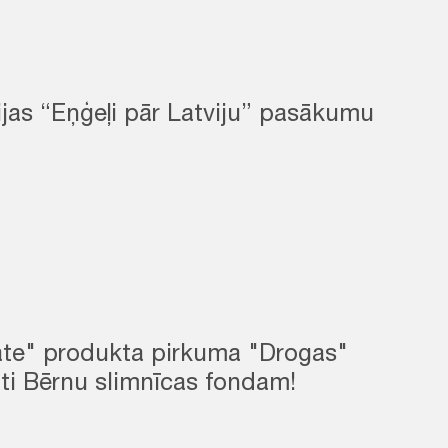
jas “Eņģeļi pār Latviju” pasākumu
ate" produkta pirkuma "Drogas"
nti Bērnu slimnīcas fondam!