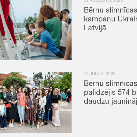
01.AUGUSTS, 2025
Bērnu slimnīca
kampaņu Ukrai
Latvijā
16.JŪLIJS, 2025
Bērnu slimnīcas
palīdzējis 574 b
daudzu jauninā