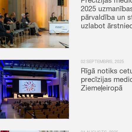
Precīzijas med
2025 uzmanības
pārvaldība un s
uzlabot ārstnie
02.SEPTEMBRIS, 2025
Rīgā notiks ce
precīzijas medi
Ziemeļeiropā