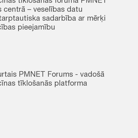
icīnas tīklošanās foruma PMNET
 centrā – veselības datu
tarptautiska sadarbība ar mērķi
cības pieejamību
turtais PMNET Forums - vadošā
cīnas tīklošanās platforma