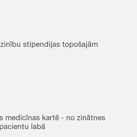
zinību stipendijas topošajām
as medicīnas kartē - no zinātnes
 pacientu labā