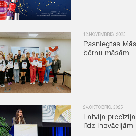
12.NOVEMBRIS, 2025
Pasniegtas Mās
bērnu māsām
24.OKTOBRIS, 2025
Latvija precīzij
līdz inovācijām